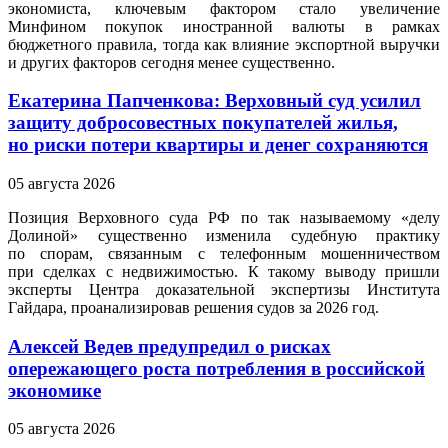
экономиста, ключевым фактором стало увеличение
Минфином покупок иностранной валюты в рамках
бюджетного правила, тогда как влияние экспортной выручки
и других факторов сегодня менее существенно.
Екатерина Папченкова: Верховный суд усилил
защиту добросовестных покупателей жилья,
но риски потери квартиры и денег сохраняются
05 августа 2026
Позиция Верховного суда РФ по так называемому «делу
Долиной» существенно изменила судебную практику
по спорам, связанным с телефонным мошенничеством
при сделках с недвижимостью. К такому выводу пришли
эксперты Центра доказательной экспертизы Института
Гайдара, проанализировав решения судов за 2026 год.
Алексей Ведев предупредил о рисках
опережающего роста потребления в российской
экономике
05 августа 2026