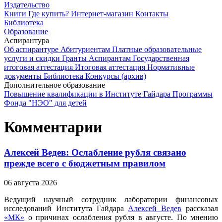
Издательство
Книги
Где купить?
Интернет-магазин
Контакты
Библиотека
Образование
Аспирантура
Об аспирантуре
Абитуриентам
Платные образовательные
услуги и скидки
Гранты
Аспирантам
Государственная
итоговая аттестация
Итоговая аттестация
Нормативные
документы
Библиотека
Конкурсы (архив)
Дополнительное образование
Повышение квалификации в Институте Гайдара
Программы
Фонда "НЭО" для детей
Комментарии
Алексей Ведев: Ослабление рубля связано
прежде всего с бюджетным правилом
06 августа 2026
Ведущий научный сотрудник лаборатории финансовых
исследований Института Гайдара
Алексей Ведев
рассказал
«МК»
о причинах ослабления рубля в августе. По мнению