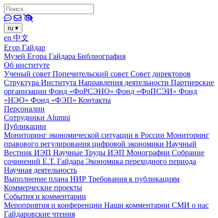
ru
▾
en
中文
Егор Гайдар
Музей Егора Гайдара
Библиография
Об институте
Ученый совет
Попечительский совет
Совет директоров
Структура Института
Направления деятельности
Партнерские
организации
Фонд «ФоРСЭНО»
Фонд «ФоПСЭИ»
Фонд
«НЭО»
Фонд «ФЭП»
Контакты
Персоналии
Сотрудники
Alumni
Публикации
Мониторинг экономической ситуации в России
Мониторинг
правового регулирования цифровой экономики
Научный
Вестник ИЭП
Научные Труды ИЭП
Монографии
Собрание
сочинений Е.Т. Гайдара
Экономика переходного периода
Научная деятельность
Выполнение плана НИР
Требования к публикациям
Коммерческие проекты
События и комментарии
Мероприятия и конференции
Наши комментарии
СМИ о нас
Гайдаровские чтения