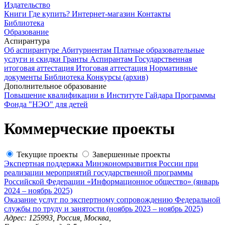
Издательство
Книги
Где купить?
Интернет-магазин
Контакты
Библиотека
Образование
Аспирантура
Об аспирантуре
Абитуриентам
Платные образовательные
услуги и скидки
Гранты
Аспирантам
Государственная
итоговая аттестация
Итоговая аттестация
Нормативные
документы
Библиотека
Конкурсы (архив)
Дополнительное образование
Повышение квалификации в Институте Гайдара
Программы
Фонда "НЭО" для детей
Коммерческие проекты
Текущие проекты
Завершенные проекты
Экспертная поддержка Минэкономразвития России при
реализации мероприятий государственной программы
Российской Федерации «Информационное общество» (январь
2024 – ноябрь 2025)
Оказание услуг по экспертному сопровождению Федеральной
службы по труду и занятости (ноябрь 2023 – ноябрь 2025)
Адрес: 125993, Россия, Москва,