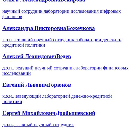
научный сотрудник лаборатории исследования цифровых
финансов
Александра Викторовна
Божечкова
к.э.н., старший научный сотрудник лаборатории денежно-
кредитной политики
Алексей Леонидович
Ведев
д.э.н., ведущий научный сотрудник лаборатории финансовых
исследований
Евгений Львович
Горюнов
к.э.н., заведующий лабораторией денежно-кредитной
политики
Сергей Михайлович
Дробышевский
д.э.н., главный научный сотрудник