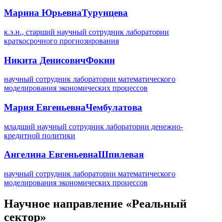
Марина Юрьевна
Турунцева
к.э.н., старший научный сотрудник лаборатории
краткосрочного прогнозирования
Никита Денисович
Фокин
научный сотрудник лаборатории математического
моделирования экономических процессов
Мария Евгеньевна
Чембулатова
младший научный сотрудник лаборатории денежно-
кредитной политики
Ангелина Евгеньевна
Шпилевая
научный сотрудник лаборатории математического
моделирования экономических процессов
Научное направление «Реальный
сектор»