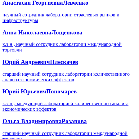
Анастасия Георгиевна
Левченко
научный сотрудник лаборатории отраслевых рынков и
инфраструктуры
Анна Николаевна
Лощенкова
к.э.н., научный сотрудник лаборатории международной
торговли
Юрий Андреевич
Плескачев
старший научный сотрудник лаборатории количественного
анализа экономических эффектов
Юрий Юрьевич
Пономарев
к.э.н., заведующий лабораторией количественного анализа
экономических эффектов
Ольга Владимировна
Розанова
старший научный сотрудник лаборатории международной
торговли