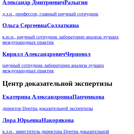
Александр Дмитриевич
Радыгин
д.э.н., профессор, главный научный сотрудник
Ольга Сергеевна
Солдаткина
к.ю.н., научный сотрудник лаборатории анализа лучших
международных практик
Кирилл Александрович
Черновол
научный сотрудник лаборатории анализа лучших
международных практик
Центр доказательной экспертизы
Екатерина Александровна
Папченкова
директор Центра доказательной экспертизы
Лора Юрьевна
Накорякова
к.э.н., заместитель директора Центра доказательной