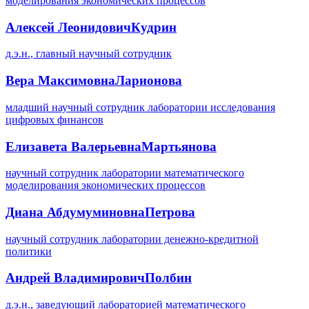
моделирования экономических процессов
Алексей Леонидович
Кудрин
д.э.н., главный научный сотрудник
Вера Максимовна
Ларионова
младший научный сотрудник лаборатории исследования
цифровых финансов
Елизавета Валерьевна
Мартьянова
научный сотрудник лаборатории математического
моделирования экономических процессов
Диана Абдумуминовна
Петрова
научный сотрудник лаборатории денежно-кредитной
политики
Андрей Владимирович
Полбин
д.э.н., заведующий лабораторией математического