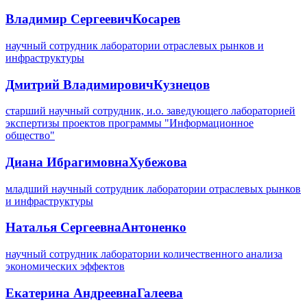
Владимир Сергеевич
Косарев
научный сотрудник лаборатории отраслевых рынков и
инфраструктуры
Дмитрий Владимирович
Кузнецов
старший научный сотрудник, и.о. заведующего лабораторией
экспертизы проектов программы "Информационное
общество"
Диана Ибрагимовна
Хубежова
младший научный сотрудник лаборатории отраслевых рынков
и инфраструктуры
Наталья Сергеевна
Антоненко
научный сотрудник лаборатории количественного анализа
экономических эффектов
Екатерина Андреевна
Галеева