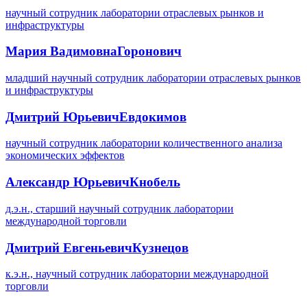
научный сотрудник лаборатории отраслевых рынков и
инфраструктуры
Мария Вадимовна
Горонович
младший научный сотрудник лаборатории отраслевых рынков
и инфраструктуры
Дмитрий Юрьевич
Евдокимов
научный сотрудник лаборатории количественного анализа
экономических эффектов
Александр Юрьевич
Кнобель
д.э.н., старший научный сотрудник лаборатории
международной торговли
Дмитрий Евгеньевич
Кузнецов
к.э.н., научный сотрудник лаборатории международной
торговли