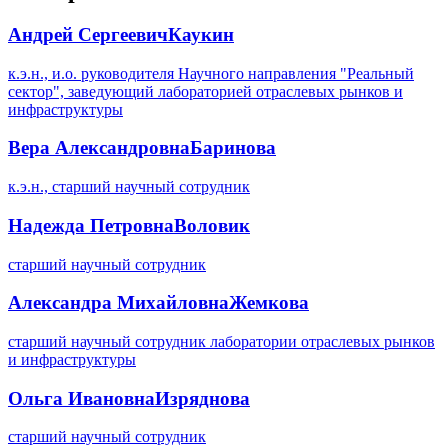
Андрей Сергеевич
Каукин
к.э.н., и.о. руководителя Научного направления "Реальный
сектор", заведующий лабораторией отраслевых рынков и
инфраструктуры
Вера Александровна
Баринова
к.э.н., старший научный сотрудник
Надежда Петровна
Воловик
старший научный сотрудник
Александра Михайловна
Жемкова
старший научный сотрудник лаборатории отраслевых рынков
и инфраструктуры
Ольга Ивановна
Изряднова
старший научный сотрудник