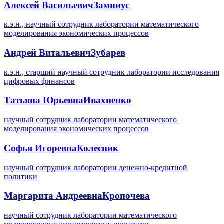
Алексей Васильевич
Замниус
к.э.н., научный сотрудник лаборатории математического
моделирования экономических процессов
Андрей Витальевич
Зубарев
к.э.н., старший научный сотрудник лаборатории исследования
цифровых финансов
Татьяна Юрьевна
Ивахненко
научный сотрудник лаборатории математического
моделирования экономических процессов
Софья Игоревна
Колесник
научный сотрудник лаборатории денежно-кредитной
политики
Маргарита Андреевна
Кропочева
научный сотрудник лаборатории математического