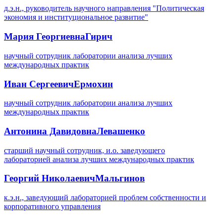
д.э.н., руководитель научного направления "Политическая
экономия и институциональное развитие"
Мария Георгиевна
Гирич
научный сотрудник лаборатории анализа лучших
международных практик
Иван Сергеевич
Ермохин
научный сотрудник лаборатории анализа лучших
международных практик
Антонина Давидовна
Левашенко
старший научный сотрудник, и.о. заведующего
лабораторией анализа лучших международных практик
Георгий Николаевич
Мальгинов
к.э.н., заведующий лабораторией проблем собственности и
корпоративного управления