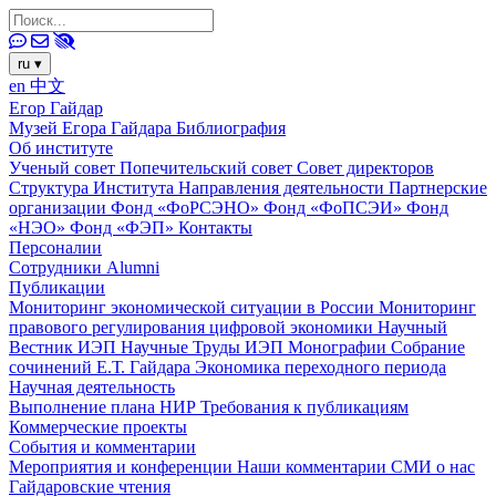
ru
▾
en
中文
Егор Гайдар
Музей Егора Гайдара
Библиография
Об институте
Ученый совет
Попечительский совет
Совет директоров
Структура Института
Направления деятельности
Партнерские
организации
Фонд «ФоРСЭНО»
Фонд «ФоПСЭИ»
Фонд
«НЭО»
Фонд «ФЭП»
Контакты
Персоналии
Сотрудники
Alumni
Публикации
Мониторинг экономической ситуации в России
Мониторинг
правового регулирования цифровой экономики
Научный
Вестник ИЭП
Научные Труды ИЭП
Монографии
Собрание
сочинений Е.Т. Гайдара
Экономика переходного периода
Научная деятельность
Выполнение плана НИР
Требования к публикациям
Коммерческие проекты
События и комментарии
Мероприятия и конференции
Наши комментарии
СМИ о нас
Гайдаровские чтения