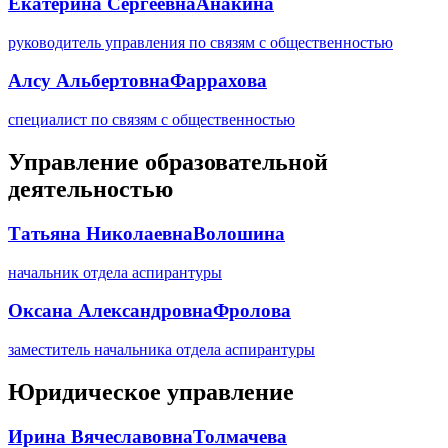
Екатерина Сергеевна
Анакина
руководитель управления по связям с общественностью
Алсу Альбертовна
Фаррахова
специалист по связям с общественностью
Управление образовательной
деятельностью
Татьяна Николаевна
Волошина
начальник отдела аспирантуры
Оксана Александровна
Фролова
заместитель начальника отдела аспирантуры
Юридическое управление
Ирина Вячеславовна
Толмачева