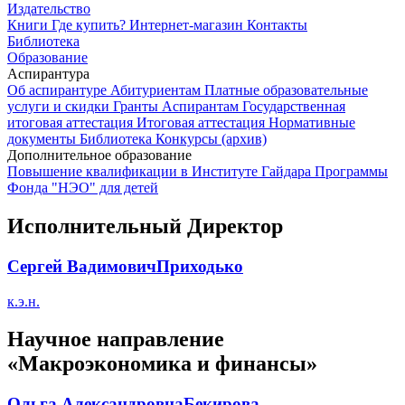
Издательство
Книги
Где купить?
Интернет-магазин
Контакты
Библиотека
Образование
Аспирантура
Об аспирантуре
Абитуриентам
Платные образовательные
услуги и скидки
Гранты
Аспирантам
Государственная
итоговая аттестация
Итоговая аттестация
Нормативные
документы
Библиотека
Конкурсы (архив)
Дополнительное образование
Повышение квалификации в Институте Гайдара
Программы
Фонда "НЭО" для детей
Исполнительный Директор
Сергей Вадимович
Приходько
к.э.н.
Научное направление
«Макроэкономика и финансы»
Ольга Александровна
Бекирова