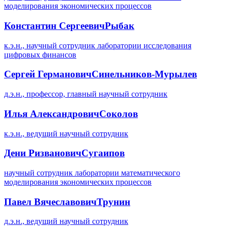
моделирования экономических процессов
Константин Сергеевич
Рыбак
к.э.н., научный сотрудник лаборатории исследования
цифровых финансов
Сергей Германович
Синельников-Мурылев
д.э.н., профессор, главный научный сотрудник
Илья Александрович
Соколов
к.э.н., ведущий научный сотрудник
Дени Ризванович
Сугаипов
научный сотрудник лаборатории математического
моделирования экономических процессов
Павел Вячеславович
Трунин
д.э.н., ведущий научный сотрудник