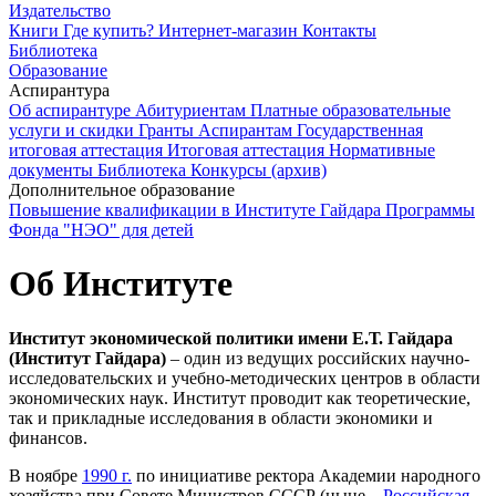
Издательство
Книги
Где купить?
Интернет-магазин
Контакты
Библиотека
Образование
Аспирантура
Об аспирантуре
Абитуриентам
Платные образовательные
услуги и скидки
Гранты
Аспирантам
Государственная
итоговая аттестация
Итоговая аттестация
Нормативные
документы
Библиотека
Конкурсы (архив)
Дополнительное образование
Повышение квалификации в Институте Гайдара
Программы
Фонда "НЭО" для детей
Об Институте
Институт экономической политики имени Е.Т. Гайдара
(Институт Гайдара)
– один из ведущих российских научно-
исследовательских и учебно-методических центров в области
экономических наук. Институт проводит как теоретические,
так и прикладные исследования в области экономики и
финансов.
В ноябре
1990 г.
по инициативе ректора Академии народного
хозяйства при Совете Министров СССР (ныне –
Российская