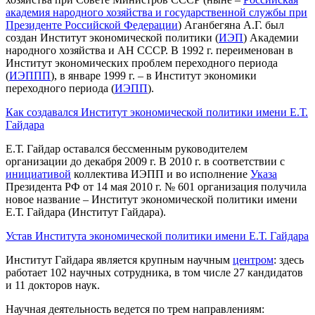
академия народного хозяйства и государственной службы при
Президенте Российской Федерации
) Аганбегяна А.Г. был
создан Институт экономической политики (
ИЭП
) Академии
народного хозяйства и АН СССР. В 1992 г. переименован в
Институт экономических проблем переходного периода
(
ИЭППП
), в январе 1999 г. – в Институт экономики
переходного периода (
ИЭПП
).
Как создавался
Институт экономической политики
имени Е.Т.
Гайдара
Е.Т. Гайдар оставался бессменным руководителем
организации до декабря 2009 г. В 2010 г. в соответствии с
инициативой
коллектива ИЭПП и во исполнение
Указа
Президента РФ от 14 мая 2010 г. № 601 организация получила
новое название – Институт экономической политики имени
Е.Т. Гайдара (Институт Гайдара).
Устав Института экономической политики имени Е.Т. Гайдара
Институт Гайдара является крупным научным
центром
: здесь
работает 102 научных сотрудника, в том числе 27 кандидатов
и 11 докторов наук.
Научная деятельность ведется по трем направлениям: