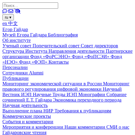
ru
▾
en
中文
Егор Гайдар
Музей Егора Гайдара
Библиография
Об институте
Ученый совет
Попечительский совет
Совет директоров
Структура Института
Направления деятельности
Партнерские
организации
Фонд «ФоРСЭНО»
Фонд «ФоПСЭИ»
Фонд
«НЭО»
Фонд «ФЭП»
Контакты
Персоналии
Сотрудники
Alumni
Публикации
Мониторинг экономической ситуации в России
Мониторинг
правового регулирования цифровой экономики
Научный
Вестник ИЭП
Научные Труды ИЭП
Монографии
Собрание
сочинений Е.Т. Гайдара
Экономика переходного периода
Научная деятельность
Выполнение плана НИР
Требования к публикациям
Коммерческие проекты
События и комментарии
Мероприятия и конференции
Наши комментарии
СМИ о нас
Гайдаровские чтения