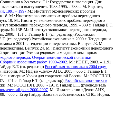
 Сочинения в 2-х томах. Т.1: Государство и эволюция. Дни
ые статьи и выступления. 1988-1995. - 783 с. М. Евразия,
и, 1991 – 1997.
М.: Институт экономических проблем
уск 18. М.: Институт экономических проблем переходного
ыпуск 19. М.: Институт экономических проблем переходного
итут экономики переходного периода, 1999. - 339 с.
Гайдар Е.Т.
руды № 13Р. М.: Институт экономики переходного периода,
s, 2000. - 131 c.
Гайдар Е.Т. (гл. редактор) Российская
Е.Т. (гл. редактор) Российская экономика в 2000 г. Тенденции и
ономика в 2001 г. Тенденции и перспективы. Выпуск 23. М.:
 и перспективы. Выпуск 24. М.: Институт экономики переходного
ной организации России рядовым и младшим командным
ходного периода. Очерки экономической политики
 Сборник избранных работ. 1999–2002
. М.: ИЭПП, 2003. – 1191
Гайдар Е.Т. (гл. редактор)
Российская экономика в 2004 году.
й истории. М.: Изд-во «Дело» АНХ, 2005 – 656 c.
Гайдар Е.Т.
ибель империи: Уроки для современной России. М.: РОССПЭН,
. - 751 с.
Гайдар Е.Т. (гл. редактор)
Российская экономика в
ки. М.: РОССПЭН, 2008. - 191 с.
Гайдар Е.Т. (руководитель
номический рост 2000-2007
. М.: Издательство «Дело» АНХ,
9. - 655 с.
Егор Гайдар Власть и собственность. СПб.: Норма,