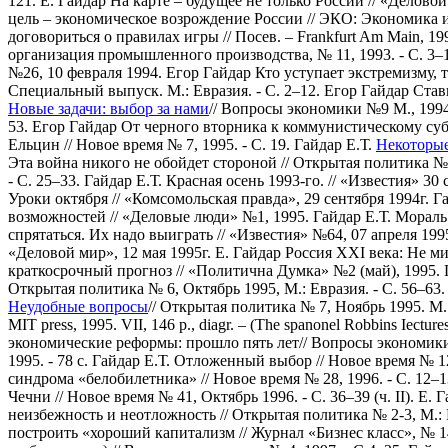
121.
Е. Гайдар На карте – будущее не только России // «Деловой
цель – экономическое возрождение России // ЭКО: Экономика и
договориться о правилах игры // Посев. – Frankfurt Am Main, 199
организация промышленного производства, № 11, 1993. - С. 3–
№26, 10 февраля 1994.
Егор Гайдар Кто уступает экстремизму, т
Специальный выпуск. М.: Евразия. - С. 2–12.
Егор Гайдар Ставк
Новые задачи: выбор за нами
// Вопросы экономики №9 М., 1994.
53.
Егор Гайдар От черного вторника к коммунистическому субб
Ельцин // Новое время № 7, 1995. - С. 19.
Гайдар Е.Т.
Некоторые
Эта война никого не обойдет стороной // Открытая политика № 2
- С. 25–33.
Гайдар Е.Т. Красная осень 1993-го. // «Известия» 30 
Уроки октября // «Комсомольская правда», 29 сентября 1994г.
Га
возможностей // «Деловые люди» №1, 1995.
Гайдар Е.Т. Мораль
спрятаться. Их надо выиграть // «Известия» №64, 07 апреля 1995
«Деловой мир», 12 мая 1995г.
Е. Гайдар Россия ХХI века: Не ми
краткосрочный прогноз // «Политична Думка» №2 (май), 1995.
Открытая политика № 6, Октябрь 1995, М.: Евразия. - С. 56–63.
Неудобные вопросы
// Открытая политика № 7, Ноябрь 1995. М.:
MIT press, 1995. VII, 146 p., diagr. – (The spanonel Robbins Iec
экономические реформы: прошло пять лет// Вопросы экономики №
1995. - 78 с.
Гайдар Е.Т. Отложенный выбор // Новое время № 12,
синдрома «белобилетника» // Новое время № 28, 1996. - С. 12–
Чечни // Новое время № 41, Октябрь 1996. - С. 36–39 (ч. II).
Е. 
неизбежность и неотложность // Открытая политика № 2-3, М.: Е
построить «хороший капитализм // Журнал «Бизнес класс», № 1