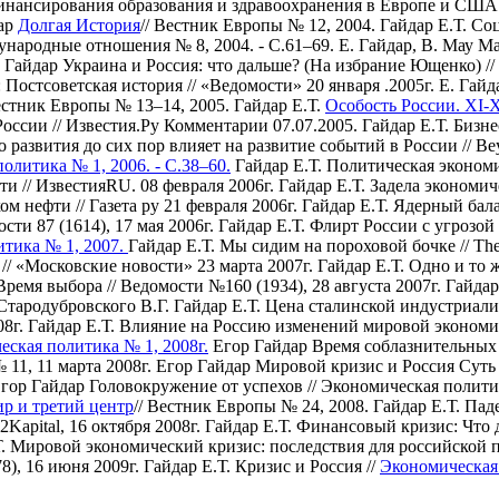
финансирования образования и здравоохранения в Европе и США
дар
Долгая История
// Вестник Европы № 12, 2004.
Гайдар Е.Т. Со
народные отношения № 8, 2004. - С.61–69.
Е. Гайдар, В. Мау М
. Гайдар Украина и Россия: что дальше? (На избрание Ющенко) // 
 Постсоветская история // «Ведомости» 20 января .2005г.
Е. Гайд
Вестник Европы № 13–14, 2005.
Гайдар Е.Т.
Особость России. XI-
России // Известия.Ру Комментарии 07.07.2005.
Гайдар Е.Т. Бизн
развития до сих пор влияет на развитие событий в России // Beyo
олитика № 1, 2006. - С.38–60.
Гайдар Е.Т. Политическая эконом
и // ИзвестияRU. 08 февраля 2006г.
Гайдар Е.Т. Задела экономич
ом нефти // Газета ру 21 февраля 2006г.
Гайдар Е.Т. Ядерный бала
ти 87 (1614), 17 мая 2006г.
Гайдар Е.Т. Флирт России с угрозой 
тика № 1, 2007.
Гайдар Е.Т. Mы сидим на пороховой бочке // The
// «Московские новости» 23 марта 2007г.
Гайдар Е.Т. Одно и то
емя выбора // Ведомости №160 (1934), 28 августа 2007г.
Гайдар
 Стародубровского В.Г.
Гайдар Е.Т. Цена сталинской индустриализ
8г.
Гайдар Е.Т. Влияние на Россию изменений мировой экономич
ская политика № 1, 2008г.
Егор Гайдар Время соблазнительных о
11, 11 марта 2008г.
Егор Гайдар Мировой кризис и Россия Суть р
гор Гайдар Головокружение от успехов // Экономическая полит
р и третий центр
// Вестник Европы № 24, 2008.
Гайдар Е.Т. Па
apital, 16 октября 2008г.
Гайдар Е.Т. Финансовый кризис: Что д
Т. Мировой экономический кризис: последствия для российской 
8), 16 июня 2009г.
Гайдар Е.Т. Кризис и Россия //
Экономическая 