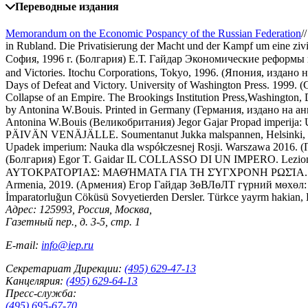
Переводные издания
Memorandum on the Economic Pospancy of the Russian Federation
/
in Rubland. Die Privatisierung der Macht und der Kampf um eine ziv
София, 1996 г. (Болгария)
Е.Т. Гайдар Экономические реформ
and Victories. Itochu Corporations, Tokyo, 1996. (Япония, издано
Days of Defeat and Victory. University of Washington Press. 1999
Collapse of an Empire. The Brookings Institution Press,Washington
by Antonina W.Bouis. Printed in Germany (Германия, издано на а
Antonina W.Bouis (Великобритания)
Jegor Gajar Propad imperija:
PÄIVÄN VENÄJÄLLE. Soumentanut Jukka malspannen, Helsinki,
Upadek imperium: Nauka dla współczesnej Rosji. Warszawa 2016.
(Болгария)
Egor T. Gaidar IL COLLASSO DI UN IMPERO. Lezioni pe
ΑΥΤΟΚΡΑΤΟΡΊΑΣ: ΜΑΘΉΜΑΤΑ ΓΙΑ ΤΗ ΣΎΓΧΡΟΝΗ ΡΩΣΊΑ. ΕΚ
Armenia, 2019. (Армения)
Егор Гайдар ЗөВЛөЛТ гүрний мөхөл: 
İmparatorluğun Cöküsü Sovyetierden Dersler. Türkce yayrm hakian, 
Адрес: 125993, Россия, Москва,
Газетный пер., д. 3-5, стр. 1
E-mail:
info@iep.ru
Секретариат Дирекции:
(495) 629-47-13
Канцелярия:
(495) 629-64-13
Пресс-служба:
(495) 695-67-70