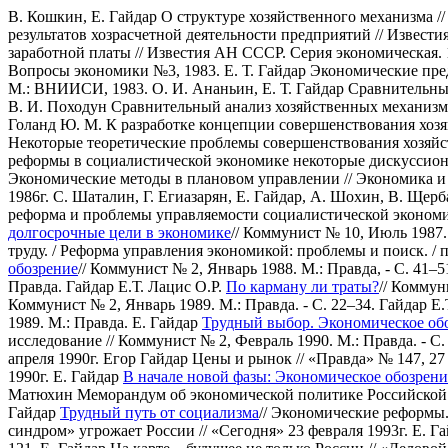
В. Кошкин, Е. Гайдар О структуре хозяйственного механизма //
результатов хозрасчетной деятельности предприятий // Извести
заработной платы // Известия АН СССР. Серия экономическая. 1
Вопросы экономики №3, 1983.
Е. Т. Гайдар Экономические пр
М.: ВНИИСИ, 1983.
О. И. Ананьин, Е. Т. Гайдар Сравнительн
В. И. Походун Сравнительный анализ хозяйственных механиз
Голанд Ю. М. К разработке концепции совершенствования хоз
Некоторые теоретические проблемы совершенствования хозяйс
реформы в социалистической экономике некоторые дискуссио
Экономические методы в плановом управлении // Экономика и ма
1986г.
С. Шаталин, Г. Егиазарян, Е. Гайдар, А. Шохин, В. Щер
реформа и проблемы управляемости социалистической эконом
долгосрочные цели в экономике
// Коммунист № 10, Июль 1987. 
труду. / Реформа управления экономикой: проблемы и поиск. 
обозрение
// Коммунист № 2, Январь 1988. М.: Правда, - С. 41–5
Правда.
Гайдар Е.Т. Лацис О.Р.
По карману ли траты?
// Коммун
Коммунист № 2, Январь 1989. М.: Правда. - С. 22–34.
Гайдар Е.
1989. М.: Правда.
Е. Гайдар
Трудный выбор. Экономическое обо
исследование // Коммунист № 2, Февраль 1990. М.: Правда. - С.
апреля 1990г.
Егор Гайдар Цены и рынок // «Правда» № 147, 27 
1990г.
Е. Гайдар
В начале новой фазы: Экономическое обозрени
Матюхин Меморандум об экономической политике Российской Фе
Гайдар
Трудный путь от социализма
// Экономические реформы. 
синдром» угрожает России // «Сегодня» 23 февраля 1993г.
Е. Г