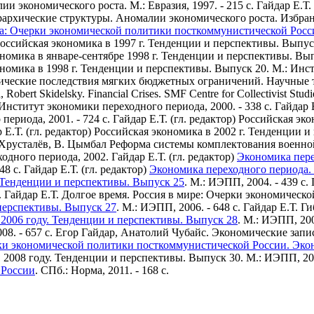
ии экономического роста. М.: Евразия, 1997. - 215 с.
Гайдар Е.Т.
рархические структуры. Аномалии экономического роста. Избранн
: Очерки экономической политики посткоммунистической Росси
) Российская экономика в 1997 г. Тенденции и перспективы. Вып
экономика в январе-сентябре 1998 г. Тенденции и перспективы. В
кономика в 1998 г. Тенденции и перспективы. Выпуск 20. М.: Инст
ические последствия мягких бюджетных ограничений. Научные т
Robert Skidelsky. Financial Crises. SMF Centre for Collectivist Studie
Институт экономики переходного периода, 2000. - 338 с.
Гайдар 
ериода, 2001. - 724 с.
Гайдар Е.Т. (гл. редактор) Российская эк
 Е.Т. (гл. редактор) Российская экономика в 2002 г. Тенденции
. Хрусталёв, В. Цымбал Реформа системы комплектования воен
одного периода, 2002.
Гайдар Е.Т. (гл. редактор)
Экономика пере
48 с.
Гайдар Е.Т. (гл. редактор)
Экономика переходного периода.
. Тенденции и перспективы. Выпуск 25
. М.: ИЭПП, 2004. - 439 с.
.
Гайдар Е.Т. Долгое время. Россия в мире: Очерки экономическо
 перспективы. Выпуск 27
. М.: ИЭПП, 2006. - 648 с.
Гайдар Е.Т. Г
 2006 году. Тенденции и перспективы. Выпуск 28
. М.: ИЭПП, 2007
08. - 657 с.
Егор Гайдар, Анатолий Чубайс. Экономические запис
ки экономической политики посткоммунистической России. Эко
в 2008 году. Тенденции и перспективы. Выпуск 30. М.: ИЭПП, 200
 России
. СПб.: Норма, 2011. - 168 с.