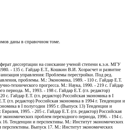
омов даны в справочном томе.
ферат диссертации на соискание ученой степени к.э.н. МГУ
80. - 135 с.
Гайдар Е.Т., Кошкин В.И. Хозрасчет и развитие
рганизация управления: Проблемы перестройки. Под ред.
вления, проблемы. М.: Экономика, 1989. - 110 с.
Гайдар Е.Т.
о-технического прогресса. М.: Наука, 1990. - 219 с.
Гайдар
 периода. М., 1993. - 198 с.
Гайдар Е.Т. (гл. редактор)
20 с.
Гайдар Е.Т. (гл. редактор) Российская экономика в I
.Т. (гл. редактор) Российская экономика в 1994 г. Тенденции и
экономика в I полугодии 1995 г. (Выпуск 13) Тенденции и
Евразия, 1995. - 205 с.
Гайдар Е.Т. (гл. редактор) Российская
 экономических проблем переходного периода, 1996. - 194 с.
уск 16. Тенденции и перспективы. М.: Институт экономических
и и перспективы. Выпуск 17. М.: Институт экономических