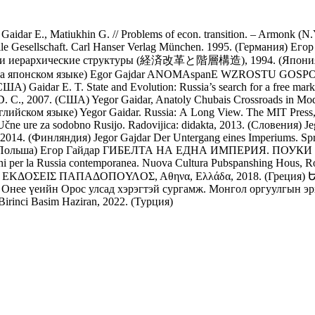
/ Gaidar E., Matiukhin G. // Problems of econ. transition. – Armonk (
ile Gesellschaft. Carl Hanser Verlag München. 1995. (Германия)
Егор
ы и иерархические структуры (経済改革と階層構造), 1994. (Япония,
 на японском языке)
Egor Gajdar ANOMAspanE WZROSTU GOSPOD
. (США)
Gaidar E. T. State and Evolution: Russia’s search for a free m
, D. C., 2007. (США)
Yegor Gaidar, Anatoly Chubais Crossroads in Mo
нглийском языке)
Yegor Gaidar. Russia: А Long View. The MIT Press,
 Učne ure za sodobno Rusijo. Radovijica: didakta, 2013. (Словения)
J
 2014. (Финляндия)
Jegor Gajdar Der Untergang eines Imperiums. S
 (Польша)
Егор Гайдар ГИБЕЛТА НА ЕДНА ИМПЕРИЯ. ПОУКИ ЗА
r la Russia contemporanea. Nuova Cultura Pubspanshing Hous, Rom
ΔΟΣEΙΣ ПАПАΔОПОΥΛОΣ, Αθηνα, Ελλάδα, 2018. (Греция)
Ե
Онее үеийн Орос улсад хэрэгтэй сургамж. Монгол оргуулгын эр
Birinci Basim Haziran, 2022. (Турция)