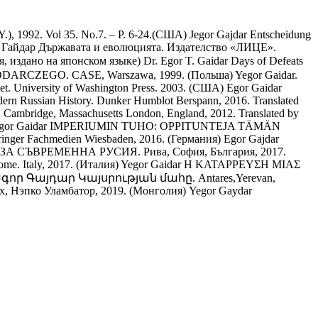
N.Y.), 1992. Vol 35. No.7. – P. 6-24.(США)
Jegor Gajdar Entscheidung
 Гайдар Държавата и еволюцията. Издателство «ЛИЦЕ».
 издано на японском языке)
Dr. Egor T. Gaidar Days of Defeats
ARCZEGO. CASE, Warszawa, 1999. (Польша)
Yegor Gaidar.
arket. University of Washington Press. 2003. (США)
Egor Gaidar
dern Russian History. Dunker Humblot Berspann, 2016. Translated
 Cambridge, Massachusetts London, England, 2012. Translated by
egor Gaidar IMPERIUMIN TUHO: OPPITUNТЕJA TÄMÄN
pringer Fachmedien Wiesbaden, 2016. (Германия)
Egor Gajdar
 СЪВРЕМЕННА РУСИЯ. Рива, София, България, 2017.
e. Italy, 2017. (Италия)
Yegor Gaidar H KATAPPEYΣH MIAΣ
գոր Գայդար Կայսրության մահը. Antares,Yerevan,
х, Нэпко Уламбатор, 2019. (Монголия)
Yegor Gaydar