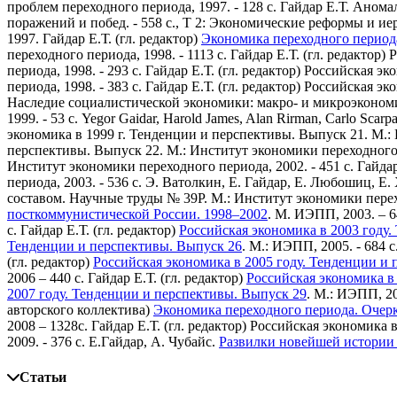
проблем переходного периода, 1997. - 128 с.
Гайдар Е.Т. Аномал
поражений и побед. - 558 с., Т 2: Экономические реформы и ие
1997.
Гайдар Е.Т. (гл. редактор)
Экономика переходного периода
переходного периода, 1998. - 1113 с.
Гайдар Е.Т. (гл. редактор
периода, 1998. - 293 с.
Гайдар Е.Т. (гл. редактор) Российская 
периода, 1998. - 383 с.
Гайдар Е.Т. (гл. редактор) Российская э
Наследие социалистической экономики: макро- и микроэконом
1999. - 53 с.
Yegor Gaidar, Harold James, Alan Rirman, Carlo Scarpa, 
экономика в 1999 г. Тенденции и перспективы. Выпуск 21. М.: 
перспективы. Выпуск 22. М.: Институт экономики переходного п
Институт экономики переходного периода, 2002. - 451 с.
Гайдар
периода, 2003. - 536 с.
Э. Ватолкин, Е. Гайдар, Е. Любошиц, Е
составом. Научные труды № 39Р. М.: Институт экономики перех
посткоммунистической России. 1998–2002
. М. ИЭПП, 2003. – 6
с.
Гайдар Е.Т. (гл. редактор)
Российская экономика в 2003 году
Тенденции и перспективы. Выпуск 26
. М.: ИЭПП, 2005. - 684 с
(гл. редактор)
Российская экономика в 2005 году. Тенденции и
2006 – 440 c.
Гайдар Е.Т. (гл. редактор)
Российская экономика в
2007 году. Тенденции и перспективы. Выпуск 29
. М.: ИЭПП, 20
авторского коллектива)
Экономика переходного периода. Очер
2008 – 1328с.
Гайдар Е.Т. (гл. редактор) Российская экономика 
2009. - 376 с.
Е.Гайдар, А. Чубайс.
Развилки новейшей истории
Статьи