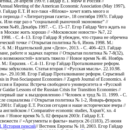
итика, 28 апреля 1997г.
Гайдар Е.Т. МВФ и Россия //
nnual Meeting of the American Economic Association (May 1997),
0.
Гайдар Е.Т. И все-таки «Яблоко» хочет взять много и
периода // «Литературная газета», 18 сентября 1997г.
Гайдар
ик. Или еще раз о “социальной рыночной экономике” //
ремя №49, Декабрь 1997. - С. 15–17.
Егор Гайдар Чего ждать на
в Москве жить хорошо // «Московские новости» №7, 22
1998. - С. 4–13.
Егор Гайдар Я убежден, что страна не обречена
ической точке // Открытая политика № 6, Июнь 1998. М.:
. 6. М.: Издательский дом «Дело», 2013. - С. 406–423.
Гайдар
не, работе и задачах партии // Открытая политика № 7-8(32),
о возможностей» влезать тяжело // Новое время № 46. Ноябрь
М.: Евразия. - С.4–11.
Егор Гайдар Проталкивание реформ.
ы забуксовали. Статья вторая // «Русская мысль». 22.10.98.
ь». 29.10.98.
Егор Гайдар Проталкивание реформ. Серьезный
is in Post-Sociaspanst Economies // Zagreb Journal of Economics. 4
ссия и Европа: Встреча свободного университета и «Русской
 Gaidar Lessons of the Russian Crisis for Transition Economies //
ервый шаг к выздоровлению // Человек и труд № 11. 1999. - С.
сле социализма // Открытая политика № 1-2, Январь-февраль
2001г.
Гайдар Е.Т. Россия сегодня и наше историческое вчера //
нглийском // Сomparative economic studies, XspanV, xo. 4
в // Новое время № 5, 02 февраля 2003г.
Гайдар Е.Т.
свежести // «Аргументы и факты» выпуск 26 (1183), 25 июня
II. История пенсий
// Вестник Европы № 10, 2003.
Егор Гайдар