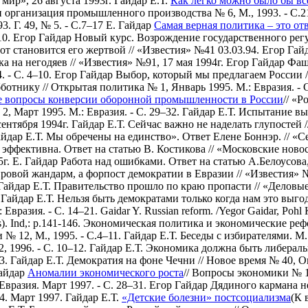
 мир», 26 августа 1993г.
Гайдар Е.Т.
Как легко можно было бы вс
 организация промышленного производства № 6, М., 1993. - С.2
3. Г. 49, № 5. - С.7–17
Е. Гайдар
Самая верная политика – это от
10.
Егор Гайдар Новый курс. Возрождение государственного регу
от становится его жертвой // «Известия» №41 03.03.94.
Егор Гай
а на негодяев // «Известия» №91, 17 мая 1994г.
Егор Гайдар Фаш
 - С. 4–10.
Егор Гайдар Выбор, который мы предлагаем России //
отнику // Открытая политика № 1, Январь 1995. М.: Евразия. - 
 вопросы конверсии оборонной промышленности в России
// «Р
, Март 1995. М.: Евразия. - С. 29–32.
Гайдар Е.Т. Испытание вы
сентября 1994г.
Гайдар Е.Т. Сейчас важно не наделать глупостей /
йдар Е.Т. Мы обречены на единство». Ответ Елене Боннэр. // «С
 эффективна. Ответ на статью В. Костикова // «Московские новос
г.
Е. Гайдар Работа над ошибками. Ответ на статью А.Белоусова
ровой жандарм, а форпост демократии в Евразии // «Известия» №
Гайдар Е.Т. Правительство прошло по краю пропасти // «Деловы
Гайдар Е.Т. Нельзя быть демократами только когда нам это выгодн
 Евразия. - С. 14–21.
Gaidar Y. Russian reform. /Yegor Gaidar, Pohl 
tures). Ind,: p.141-146. Экономическая политика и экономические р
 12, М., 1995. - С.4–11.
Гайдар Е.Т. Беседы с избирателями. М.:
 1996. - С. 10–12.
Гайдар Е.Т. Экономика должна быть либерально
13.
Гайдар Е.Т. Демократия на фоне Чечни // Новое время № 40, Октя
Гайдар
Аномалии экономического роста
// Вопросы экономики № 12
вразия. Март 1997. - С. 28–31.
Егор Гайдар Дядиного кармана не
4. Март 1997.
Гайдар Е.Т.
«Детские болезни» постсоциализма
(К 