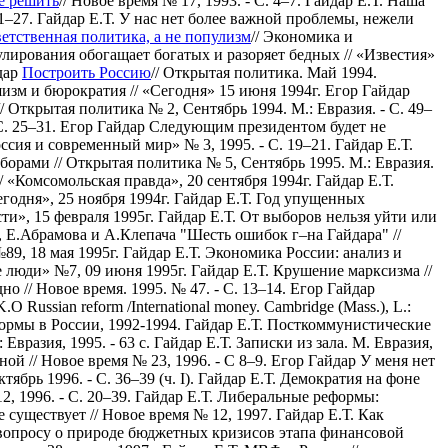
е решить
// Новое время № 17, 1993. - С. 4–7.
Гайдар Е.Т. Наша
1–27.
Гайдар Е.Т. У нас нет более важной проблемы, нежели
ветственная политика, а не популизм
// Экономика и
лирования обогащает богатых и разоряет бедных // «Известия»
дар
Построить Россию
// Открытая политика. Май 1994.
изм и бюрократия // «Сегодня» 15 июня 1994г.
Егор Гайдар
 Открытая политика № 2, Сентябрь 1994. М.: Евразия. - С. 49–
С. 25–31.
Егор Гайдар Следующим президентом будет не
оссия и современный мир» № 3, 1995. - С. 19–21.
Гайдар Е.Т.
борами // Открытая политика № 5, Сентябрь 1995. М.: Евразия.
/ «Комсомольская правда», 20 сентября 1994г.
Гайдар Е.Т.
егодня», 25 ноября 1994г.
Гайдар Е.Т. Год упущенных
ти», 15 февраля 1995г.
Гайдар Е.Т. От выборов нельзя уйти или
, Е.Абрамова и А.Клепача "Шесть ошибок г–на Гайдара" //
89, 18 мая 1995г.
Гайдар Е.Т. Экономика России: анализ и
е люди» №7, 09 июня 1995г.
Гайдар Е.Т. Крушение марксизма //
о // Новое время. 1995. № 47. - С. 13–14.
Егор Гайдар
K.O Russian reform /International money. Cambridge (Mass.), L.:
еформы в России, 1992-1994.
Гайдар Е.Т. Посткоммунистические
 Евразия, 1995. - 63 с.
Гайдар Е.Т. Записки из зала. М. Евразия,
й // Новое время № 23, 1996. - С 8–9.
Егор Гайдар У меня нет
брь 1996. - С. 36–39 (ч. I).
Гайдар Е.Т. Демократия на фоне
, 1996. - С. 20–39.
Гайдар Е.Т. Либеральные реформы:
 существует // Новое время № 12, 1997.
Гайдар Е.Т. Как
вопросу о природе бюджетных кризисов этапа финансовой