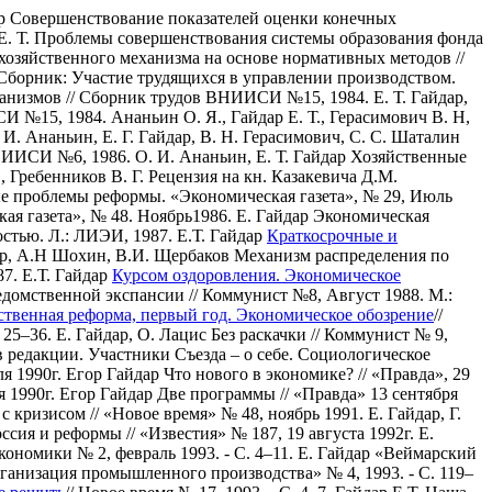
ар Совершенствование показателей оценки конечных
Е. Т. Проблемы совершенствования системы образования фонда
хозяйственного механизма на основе нормативных методов //
 Сборник: Участие трудящихся в управлении производством.
еханизмов // Сборник трудов ВНИИСИ №15, 1984.
E. Т. Гайдар,
СИ №15, 1984.
Ананьин О. Я., Гайдар Е. Т., Герасимович В. Н,
 И. Ананьин, Е. Г. Гайдар, В. Н. Герасимович, С. С. Шаталин
ВНИИСИ №6, 1986.
О. И. Ананьин, Е. Т. Гайдар Хозяйственные
., Гребенников В. Г. Рецензия на кн. Казакевича Д.М.
ые проблемы реформы. «Экономическая газета», № 29, Июль
ая газета», № 48. Ноябрь1986.
Е. Гайдар Экономическая
стью. Л.: ЛИЭИ, 1987.
Е.Т. Гайдар
Краткосрочные и
дар, А.Н Шохин, В.И. Щербаков Механизм распределения по
87.
Е.Т. Гайдар
Курсом оздоровления. Экономическое
едомственной экспансии // Коммунист №8, Август 1988. М.:
ственная реформа, первый год. Экономическое обозрение
//
 25–36.
Е. Гайдар, О. Лацис Без раскачки // Коммунист № 9,
 редакции. Участники Съезда – о себе. Социологическое
ля 1990г.
Егор Гайдар Что нового в экономике? // «Правда», 29
 1990г.
Егор Гайдар Две программы // «Правда» 13 сентября
с кризисом // «Новое время» № 48, ноябрь 1991.
Е. Гайдар, Г.
оссия и реформы // «Известия» № 187, 19 августа 1992г.
Е.
ономики № 2, февраль 1993. - С. 4–11.
Е. Гайдар «Веймарский
рганизация промышленного производства» № 4, 1993. - С. 119–