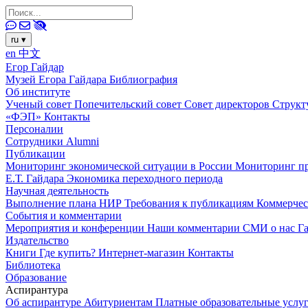
ru
▾
en
中文
Егор Гайдар
Музей Егора Гайдара
Библиография
Об институте
Ученый совет
Попечительский совет
Совет директоров
Структ
«ФЭП»
Контакты
Персоналии
Сотрудники
Alumni
Публикации
Мониторинг экономической ситуации в России
Мониторинг пр
Е.Т. Гайдара
Экономика переходного периода
Научная деятельность
Выполнение плана НИР
Требования к публикациям
Коммерчес
События и комментарии
Мероприятия и конференции
Наши комментарии
СМИ о нас
Г
Издательство
Книги
Где купить?
Интернет-магазин
Контакты
Библиотека
Образование
Аспирантура
Об аспирантуре
Абитуриентам
Платные образовательные услу