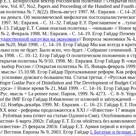
р Е.Т. Белорусский вектор Российской политики // Открытая пол
 Vol. 87, No2, Papers and Proceeding of the Hundred and Fourth A
ая политика № 7, 8(22). Июль-август 1997. М.: Евразия. - С.14–2
 на деньги. Об экономической мифологии постсоциалистического 
1997. М.: Евразия. - С. 31–32.
Гайдар Е.Т. Приглашение в ...туп
4–13.
Гайдар Е.Т. Самая опасная политика – «никакая» // Новое в
 2, Февраль 1998. М.: Евразия. - С. 14–19.
Егор Гайдар Почему 
сударственной нагрузки на экономику
// Вопросы экономики № 4, 
я №20, Май 1998. - С. 14–19.
Егор Гайдар Мы как всегда в крит
льно или не будет. Было ясно, что будет. / Собрание сочинений. Т
 1998. - С. 10–12.
Егор Гайдар О политическом положении в стра
ткрытая политика № 9/10, 1998. М.: Евразия.
Егор Гайдар В «oкн
выбор России // Открытая политика № 35, Январь-февраль 1999. 
 мысль» 15.10.98.
Егор Гайдар Проталкивание реформ. Как реформ
силиями думского большинства. Статья третья. // «Русская мысл
Yegor Gaidar Pace of Disinflation and The Development of Budget Cris
рса» // Новое время № 21, Май 1999. - С. 14–16.
Егор Гайдар Ро
 Рус. мысль = La pensee russe. Париж, 1999. № 4273. - С. 8–9.
Yegor
 of the IMF
Егор Гайдар Избавление от иллюзий и заблуждений – п
2, Ноябрь-декабрь 1999. М.: Евразия. - С. 16–23.
Гайдар Е.Т. По
 XX веке - реформы продолжаются в XXI // «Известия» 17 января 
 Рублёвая зона (ответ на статью Одлинга-Сми). Опубликовано на а
естия» 6 марта 2002г.
Гайдар Е.Т. Если обойтись без комплименто
звестия» 25 февраля 2003г.
Гайдар Е.Т. Армия первой и второй 
р
// Вестник Европы № 9, 2003.
Егор Гайдар
I. Богатые и бедные. 