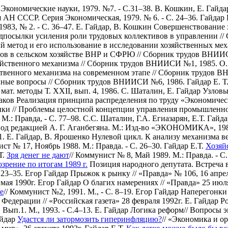
 Экономические науки, 1979. №7. - С.31–38.
В. Кошкин, Е. Гайд
я АН СССР. Серия Экономическая, 1979. № 6. - С. 24–36.
Гайдар 
983, № 2. - С. 36–47.
Е. Гайдар, В. Кошкин Совершенствование 
едпосылки усиления роли трудовых коллективов в управлении //
ый метод и его использование в исследовании хозяйственных м
мов в сельском хозяйстве ВНР и СФРЮ // Сборник трудов ВНИИ
яйственного механизма // Сборник трудов ВНИИСИ №1, 1985.
О.
твенного механизма на современном этапе // Сборник трудов 
нные вопросы // Сборник трудов ВНИИСИ №6, 1986.
Гайдар Е. Т
т. методы Т. ХХII, вып. 4, 1986.
С. Шаталин, Е. Гайдар Узлов
баков Реализация принципа распределения по труду «Экономическ
ики // Проблемы целостной концепции управления промышленно
М.: Правда, - С. 77–98.
С.С. Шаталин, Г.А. Егиазарян, Е.Т. Гай
/ под редакцией А. Г. Аганбегяна. М.: Изд-во «ЭКОНОМИКА», 19
1.
Е. Гайдар, В. Ярошенко Нулевой цикл. К анализу механизма в
ист № 17, Ноябрь 1988. М.: Правда. - С. 26–30.
Гайдар Е.Т.
Хозяй
Т.
Зря денег не дают
// Коммунист № 8, Май 1989. М.: Правда. - С.
зрение по итогам 1989 г.
Позиция народного депутата. Встреча в
 23–35.
Егор Гайдар Прыжок к рынку // «Правда» № 106, 16 апре
мая 1990г.
Егор Гайдар О благих намерениях // «Правда» 25 июля
е
// Коммунист №2, 1991. М., - С. 8–19.
Егор Гайдар Наперегонки 
дерации // «Российская газета» 28 февраля 1992г.
Е. Гайдар Р
Вып.1. М., 1993. - С.4–13.
Е. Гайдар Логика реформ// Вопросы эк
айдар
Удастся ли затормозить гиперинфляцию?
// «Экономика и о