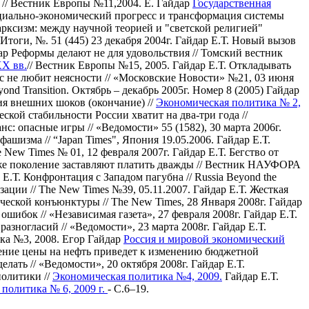
 // Вестник Европы №11,2004.
Е. Гайдар
Государственная
циально-экономический прогресс и трансформация системы
арксизм: между научной теорией и "светской религией"
Итоги, №. 51 (445) 23 декабря 2004г.
Гайдар Е.Т. Новый вызов
ар Реформы делают не для удовольствия // Томский вестник
XX вв.
// Вестник Европы №15, 2005.
Гайдар Е.Т. Откладывать
ес не любит неясности // «Московские Новости» №21, 03 июня
nd Transition. Октябрь – декабрь 2005г. Номер 8 (2005)
Гайдар
ия внешних шоков (окончание) //
Экономическая политика № 2,
еской стабильности России хватит на два-три года //
нс: опасные игры // «Ведомости» 55 (1582), 30 марта 2006г.
фашизма // “Japan Times", Япония 19.05.2006.
Гайдар Е.Т.
 New Times № 01, 12 февраля 2007г.
Гайдар Е.Т. Бегство от
 же поколение заставляют платить дважды // Вестник НАУФОРА
 Е.Т. Конфронтация с Западом пагубна // Russia Beyond the
ации // The New Times №39, 05.11.2007.
Гайдар Е.Т. Жесткая
еской конъюнктуры // The New Times, 28 Января 2008г.
Гайдар
шибок // «Независимая газета», 27 февраля 2008г.
Гайдар Е.Т.
азногласий // «Ведомости», 23 марта 2008г.
Гайдар Е.Т.
ика №3, 2008.
Егор Гайдар
Россия и мировой экономический
дение цены на нефть приведет к изменению бюджетной
елать // «Ведомости», 20 октября 2008г.
Гайдар Е.Т.
политики //
Экономическая политика №4, 2009.
Гайдар Е.Т.
политика № 6, 2009 г.
- С.6–19.