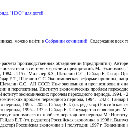
нда "НЭО" для детей
очниках, можно найти в
Собрании сочинений
. Содержание всех т
о расчета производственных объединений (предприятий). Авторе
показатели в системе хозрасчета предприятий. М.: Экономика, 19
1984. - 215 с.
Мильнер Б.З., Шаталин С.С., Гайдар Е.Т. и др. О
йдар Е.Т., Шаталин С.С. Экономическая реформа: причины, напра
аталин С.С., АН СССР. Ин-т экономики и прогнозирования научн
нции и перспективы. Институт экономических проблем переходного
Институт экономических проблем переходного периода, 1994. - 2
омических проблем переходного периода, 1994. - 242 с.
Гайдар Е
периода, 1995. - 205 с.
Гайдар Е.Т. (гл. редактор) Российская 
периода, 1995. - 137 с.
Гайдар Е.Т. Государство и эволюция. М.: 
титут экономических проблем переходного периода М.: Институт
Гайдар Е.Т. (гл. редактор) Российская экономика в 1996 г. Вып
 редактор) Российская экономика в I полугодии 1997 г. Тенденци