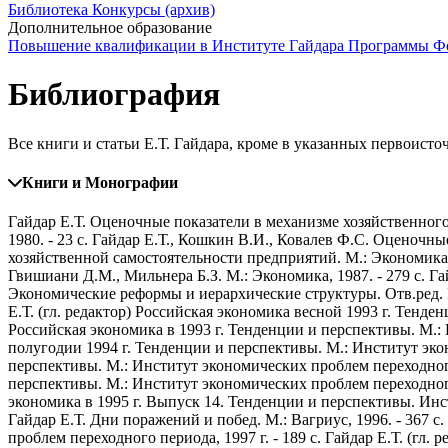
Библиотека
Конкурсы (архив)
Дополнительное образование
Повышение квалификации в Институте Гайдара
Программы Фо
Библиография
Все книги и статьи Е.Т. Гайдара, кроме в указанных первоист
Книги и Монографии
Гайдар Е.Т. Оценочные показатели в механизме хозяйственног
1980. - 23 с.
Гайдар Е.Т., Кошкин В.И., Ковалев Ф.С. Оценочные 
хозяйственной самостоятельности предприятий. М.: Экономика, 
Гвишиани Д.М., Мильнера Б.З. М.: Экономика, 1987. - 279 с.
Га
Экономические реформы и иерархические структуры. Отв.ред. Ш
Е.Т. (гл. редактор) Российская экономика весной 1993 г. Тенде
Российская экономика в 1993 г. Тенденции и перспективы. М.: 
полугодии 1994 г. Тенденции и перспективы. М.: Институт экон
перспективы. М.: Институт экономических проблем переходного 
перспективы. М.: Институт экономических проблем переходного 
экономика в 1995 г. Выпуск 14. Тенденции и перспективы. Инс
Гайдар Е.Т. Дни поражений и побед. М.: Вагриус, 1996. - 367 с.
проблем переходного периода, 1997 г. - 189 с.
Гайдар Е.Т. (гл.