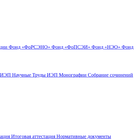
ации
Фонд «ФоРСЭНО»
Фонд «ФоПСЭИ»
Фонд «НЭО»
Фонд
к ИЭП
Научные Труды ИЭП
Монографии
Собрание сочинений
тация
Итоговая аттестация
Нормативные документы