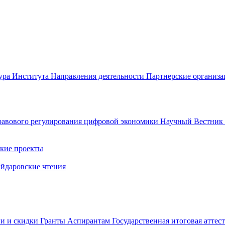
ура Института
Направления деятельности
Партнерские организ
авового регулирования цифровой экономики
Научный Вестни
кие проекты
айдаровские чтения
ги и скидки
Гранты
Аспирантам
Государственная итоговая аттес