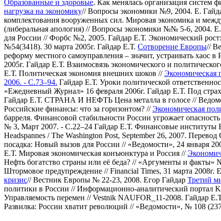
Образованные и здоровые
. Как менялась организация систем 
нагрузка на экономику
// Вопросы экономики №9, 2004.
Е. Гай
комплектования вооруженных сил. Мировая экономика и между
(либеральная апология) // Вопросы экономики №№ 5-6, 2004.
Е
для России // Форбс №2, 2005.
Гайдар Е.Т. Экономический рост:
№54(3418). 30 марта 2005г.
Гайдар Е.Т.
Сотворение Европы
// 
реформу местного самоуправления – значит, устраивать хаос в 
2005г.
Гайдар Е.Т. Взаимосвязь экономического и политического 
Е.Т. Политическая экономия внешних шоков //
Экономическая п
2006. - С.73–94.
Гайдар Е.Т. Уроки политической ответственност
«Ежедневный Журнал» 16 февраля 2006г.
Гайдар Е.Т. Под страх
Гайдар Е.Т. СТРАНА И НЕФТЬ Цена металла в голосе // Ведомос
Российские финансы: что за горизонтом? //
Экономическая поли
барреля. Финансовой стабильности России угрожает опасность 
№ 3, Март 2007. - С.22–24
Гайдар Е.Т. Финансовые институты Вр
Headspannes / The Washington Post, September 26, 2007. Перевод
посадка: Новый вызов для России // «Ведомости», 24 января 200
Е.Т. Мировая экономическая конъюнктура и Россия //
Экономиче
Нефть богатство страны или её беда? // «Аргументы и факты» № 
Штормовое предупреждение // Financial Times, 31 марта 2008г.
Е
кризис
// Вестник Европы № 22-23, 2008.
Егор Гайдар
Третий ми
политики в России // Информационно-аналитический портал K2K
Управляемость перемен // Vestnik NAUFOR_11-2008.
Гайдар Е.
Развилка: России хватит революций // «Ведомости», № 108 (237