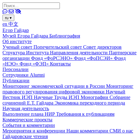
ru
▾
en
中文
Егор Гайдар
Музей Егора Гайдара
Библиография
Об институте
Ученый совет
Попечительский совет
Совет директоров
Структура Института
Направления деятельности
Партнерские
организации
Фонд «ФоРСЭНО»
Фонд «ФоПСЭИ»
Фонд
«НЭО»
Фонд «ФЭП»
Контакты
Персоналии
Сотрудники
Alumni
Публикации
Мониторинг экономической ситуации в России
Мониторинг
правового регулирования цифровой экономики
Научный
Вестник ИЭП
Научные Труды ИЭП
Монографии
Собрание
сочинений Е.Т. Гайдара
Экономика переходного периода
Научная деятельность
Выполнение плана НИР
Требования к публикациям
Коммерческие проекты
События и комментарии
Мероприятия и конференции
Наши комментарии
СМИ о нас
Гайдаровские чтения