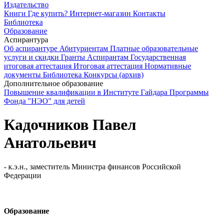
Издательство
Книги
Где купить?
Интернет-магазин
Контакты
Библиотека
Образование
Аспирантура
Об аспирантуре
Абитуриентам
Платные образовательные
услуги и скидки
Гранты
Аспирантам
Государственная
итоговая аттестация
Итоговая аттестация
Нормативные
документы
Библиотека
Конкурсы (архив)
Дополнительное образование
Повышение квалификации в Институте Гайдара
Программы
Фонда "НЭО" для детей
Кадочников Павел
Анатольевич
- к.э.н., заместитель Министра финансов Российской
Федерации
Образование