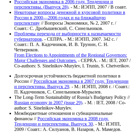
Российская экономика в 2006 году. Тенденции и
перспективы. (Выпуск 28)
. - М.: ИЭПП, 2007 / В соавт.
Некоторые вопросы денежной и курсовой политики в
России в 2000—2006 годах и на ближайшую
перспективу
// Вопросы Экономики, № 2, 2007 г. /
Соавт.: С. Дробышевский, С. Синельников.
Проблемы перехода от выборности к назначаемости
губернаторов
. - СЕПРА. - М.: ИЭПП, 2007. 342 с. /
Соавт.: П. А. Кадочников, И. В. Трунин, С. Н.
Четвериков.
From Elections to Appointments of the Regional Governors:
Major Challenges and Outcomes.
- CEPRA. - M.: IET, 2007 /
Сo-authors: S. Sinelnikov-Murylev, I. Trunin, S. Chetverikov.
Долгосрочная устойчивость бюджетной политики в
России //
Российская экономика в 2007 году. Тенденции
и перспективы. Выпуск 29
. - М.: ИЭПП, 2008 г. / Соавт.:
П. Кадочников, С. Синельников-Мурылев.
The Long-Term Sustainability of Russia’s Budgetary Policy //
Russian economy in 2007 (issue 29)
. - M. : IET, 2008 / Сo-
author: S. Sinelnikov-Murylev.
Межбюджетные отношения и субнациональные
финансы //
Российская экономика в 2008 году.
Тенденции и перспективы. Выпуск 30
. - М.: ИЭПП,
2009 / Соавт.: А. Силуанов, В. Назаров, А. Мамедов.