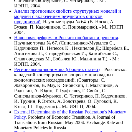
Синельников-Мурылев, С. Четвериков). - М.:
ИЭПП, 2004.
Анализ прогнозных свойств структурных моделей и
моделей с включением результатов опросов
предприятий
. Научные труды № 64. (В. Носко, А.
Бузаев, П. Кадочников, С. Пономаренко). - М., ИЭПП,
2004.
Налоговая реформа в России: проблемы и решения
.
Научные труды № 67. (Синельников-Мурылев С.,
Кадочников П., Непесов К., Некипелов Д.; Шкребела Е.,
Анисимова Л., Стародубровская И., Баткибеков С.,
Славгородская М., Бобылев Ю., Малинина Т.). - М.:
ИЭПП, 2004.
Региональная экономика (сборник статей)
– Российско-
канадский консорциум по вопросам прикладных
экономических исследований. (Соавторы: С.
Жаворонков, В. Мау, К. Яновский, Г. Мальгинов, А.
Радыгин, А. Юдин, Т. Гудфеллоу, Г. Свейн, С.
Синельников-Мурылев, С. Четвериков, П. Кадочников,
И. Трунин, Р. Энтов, А. Золотарева, О. Луговой, К.
Бэттл, Ш. Торджман). - М.: ИЭПП, 2004.
External Determinants of the Russian Federation's Monetary
Policy
. Problems of Economic Transition. A Journal of
Translations from Russian. May 2004. Exchange-Rate and
Monetary Policies in Russia.