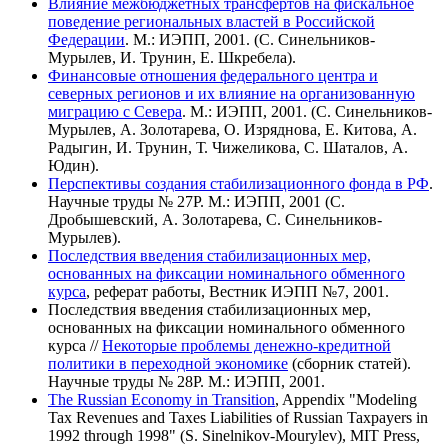
Влияние межбюджетных трансфертов на фискальное
поведение региональных властей в Российской
Федерации
. М.: ИЭПП, 2001. (С. Синельников-
Мурылев, И. Трунин, Е. Шкребела).
Финансовые отношения федерального центра и
северных регионов и их влияние на организованную
миграцию с Севера
. М.: ИЭПП, 2001. (С. Синельников-
Мурылев, А. Золотарева, О. Изряднова, Е. Китова, А.
Радыгин, И. Трунин, Т. Чижеликова, С. Шаталов, А.
Юдин).
Перспективы создания стабилизационного фонда в РФ
.
Научные труды № 27Р. М.: ИЭПП, 2001 (С.
Дробышевский, А. Золотарева, С. Синельников-
Мурылев).
Последствия введения стабилизационных мер,
основанных на фиксации номинального обменного
курса
, реферат работы, Вестник ИЭПП №7, 2001.
Последствия введения стабилизационных мер,
основанных на фиксации номинального обменного
курса //
Некоторые проблемы денежно-кредитной
политики в переходной экономике
(сборник статей).
Научные труды № 28Р. М.: ИЭПП, 2001.
The Russian Economy in Transition
, Appendix "Modeling
Tax Revenues and Taxes Liabilities of Russian Taxpayers in
1992 through 1998" (S. Sinelnikov-Mourylev), MIT Press,