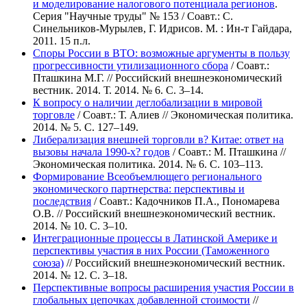
и моделирование налогового потенциала регионов
.
Серия "Научные труды" № 153 / Соавт.: С.
Синельников-Мурылев, Г. Идрисов. М. : Ин-т Гайдара,
2011. 15 п.л.
Споры России в ВТО: возможные аргументы в пользу
прогрессивности утилизационного сбора
/ Соавт.:
Пташкина М.Г. // Российский внешнеэкономический
вестник. 2014. Т. 2014. № 6. С. 3–14.
К вопросу о наличии деглобализации в мировой
торговле
/ Соавт.: Т. Алиев // Экономическая политика.
2014. № 5. С. 127–149.
Либерализация внешней торговли в? Китае: ответ на
вызовы начала 1990-х? годов
/ Соавт.: М. Пташкина //
Экономическая политика. 2014. № 6. С. 103–113.
Формирование Всеобъемлющего регионального
экономического партнерства: перспективы и
последствия
/ Соавт.: Кадочников П.А., Пономарева
О.В. // Российский внешнеэкономический вестник.
2014. № 10. С. 3–10.
Интеграционные процессы в Латинской Америке и
перспективы участия в них России (Таможенного
союза)
// Российский внешнеэкономический вестник.
2014. № 12. С. 3–18.
Перспективные вопросы расширения участия России в
глобальных цепочках добавленной стоимости
//