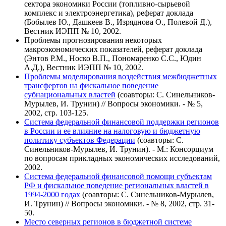
сектора экономики России (топливно-сырьевой
комплекс и электроэнергетика), реферат доклада
(Бобылев Ю., Дашкеев В., Изряднова О., Полевой Д.),
Вестник ИЭПП № 10, 2002.
Проблемы прогнозирования некоторых
макроэкономических показателей, реферат доклада
(Энтов Р.М., Носко В.П., Пономаренко С.С., Юдин
А.Д.), Вестник ИЭПП № 10, 2002.
Проблемы моделирования воздействия межбюджетных
трансфертов на фискальное поведение
субнациональных властей
(соавторы: С. Синельников-
Мурылев, И. Трунин) // Вопросы экономики. - № 5,
2002, стр. 103-125.
Система федеральной финансовой поддержки регионов
в России и ее влияние на налоговую и бюджетную
политику субъектов Федерации
(соавторы: С.
Синельников-Мурылев, И. Трунин). - М.: Консорциум
по вопросам прикладных экономических исследований,
2002.
Система федеральной финансовой помощи субъектам
РФ и фискальное поведение региональных властей в
1994-2000 годах
(соавторы: С. Синельников-Мурылев,
И. Трунин) // Вопросы экономики. - № 8, 2002, стр. 31-
50.
Место северных регионов в бюджетной системе