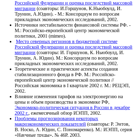
Российской Федерации и оценка последствий массовой
миграции
(соавторы: И.Горшунов, К.Ньюбоулд, И.
Трунин, А.Юдин). - М.: Консорциум по вопросам
прикладных экономических исследований, 2002.
Источники нестабильности финансовой системы РФ. -
М.: Российско-европейский центр экономической
политики, 2001 (mimeo).
Место северных регионов в бюджетной системе
Российской Федерации и оценка последствий массовой
миграции
(соавторы: И. Горшунов, К. Ньюбоулд, И.
Трунин, А. Юдин). М.: Консорциум по вопросам
прикладных экономических исследований, 2002.
Теоретические и практические аспекты создания
стабилизационного фонда в РФ. М.: Российско-
европейский центр экономической политики //
Российская экономика в I квартале 2002 г. М.: РЕЦЭП,
2002.
Влияние изменения тарифов на электроэнергию на
цены и объем производства в экономике РФ,
Экономико-политическая ситуация в России в декабре
2002 г.
, ежемесячный обзор ИЭПП, 2002.
Проблемы прогнозирования некоторых
макроэкономических показателей
(соавторы: Р. Энтов,
В. Носко, А. Юдин, С. Пономаренко). М.: ИЭПП, серия
«Научные труды», № 46Р, 2003.