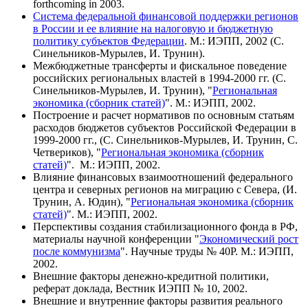
forthcoming in 2003.
Система федеральной финансовой поддержки регионов
в России и ее влияние на налоговую и бюджетную
политику субъектов Федерации
. М.: ИЭПП, 2002 (С.
Синельников-Мурылев, И. Трунин).
Межбюджетные трансферты и фискальное поведение
российских региональных властей в 1994-2000 гг. (С.
Синельников-Мурылев, И. Трунин), "
Региональная
экономика (сборник статей)
". М.: ИЭПП, 2002.
Построение и расчет нормативов по основным статьям
расходов бюджетов субъектов Российской Федерации в
1999-2000 гг., (С. Синельников-Мурылев, И. Трунин, С.
Четвериков), "
Региональная экономика (сборник
статей)
". М.: ИЭПП, 2002.
Влияние финансовых взаимоотношений федерального
центра и северных регионов на миграцию с Севера, (И.
Трунин, А. Юдин), "
Региональная экономика (сборник
статей)
". М.: ИЭПП, 2002.
Перспективы создания стабилизационного фонда в РФ,
материалы научной конференции "
Экономический рост
после коммунизма
". Научные труды № 40Р. М.: ИЭПП,
2002.
Внешние факторы денежно-кредитной политики,
реферат доклада, Вестник ИЭПП № 10, 2002.
Внешние и внутренние факторы развития реального