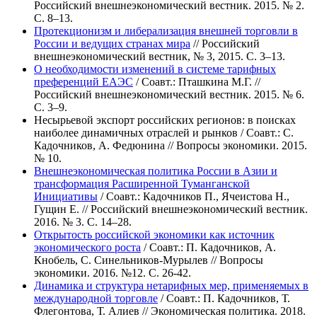
Российский внешнеэкономический вестник. 2015. № 2.
С. 8–13.
Протекционизм и либерализация внешней торговли в
России и ведущих странах мира
// Российский
внешнеэкономический вестник, № 3, 2015. С. 3–13.
О необходимости изменений в системе тарифных
преференций ЕАЭС
/ Соавт.: Пташкина М.Г. //
Российский внешнеэкономический вестник. 2015. № 6.
С. 3–9.
Несырьевой экспорт российских регионов: в поисках
наиболее динамичных отраслей и рынков / Соавт.: С.
Кадочников, А. Федюнина // Вопросы экономики. 2015.
№ 10.
Внешнеэкономическая политика России в Азии и
трансформация Расширенной Туманганской
Инициативы
/ Соавт.: Кадочников П., Ячеистова Н.,
Гущин Е. // Российский внешнеэкономический вестник.
2016. № 3. С. 14–28.
Открытость российской экономики как источник
экономического роста
/ Соавт.: П. Кадочников, А.
Кнобель, С. Синельников-Мурылев // Вопросы
экономики. 2016. №12. С. 26-42.
Динамика и структура нетарифных мер, применяемых в
международной торговле
/ Соавт.: П. Кадочников, Т.
Флегонтова, Т. Алиев // Экономическая политика. 2018.