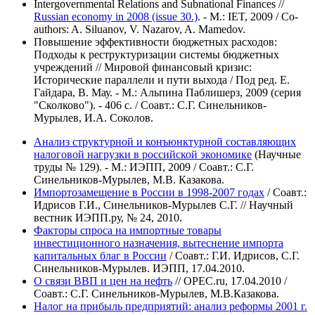
Intergovernmental Relations and Subnational Finances //
Russian economy in 2008 (issue 30.)
. - M.: IET, 2009 / Со-
authors: A. Siluanov, V. Nazarov, A. Mamedov.
Повышение эффективности бюджетных расходов:
Подходы к реструктуризации системы бюджетных
учреждений // Мировой финансовый кризис:
Исторические параллели и пути выхода / Под ред. Е.
Гайдара, В. Мау. - М.: Альпина Паблишерз, 2009 (серия
"Сколково"). - 406 с. / Соавт.: С.Г. Синельников-
Мурылев, И.А. Соколов.
Анализ структурной и конъюнктурной составляющих
налоговой нагрузки в российской экономике
(Научные
труды № 129). - М.: ИЭПП, 2009 / Соавт.: С.Г.
Синельников-Мурылев, М.В. Казакова.
Импортозамещение в России в 1998-2007 годах
/ Соавт.:
Идрисов Г.И., Синельников-Мурылев С.Г. // Научный
вестник ИЭПП.ру, № 24, 2010.
Факторы спроса на импортные товары
инвестиционного назначения, вытеснение импорта
капитальных благ в России
/ Соавт.: Г.И. Идрисов, С.Г.
Синельников-Мурылев. ИЭПП, 17.04.2010.
О связи ВВП и цен на нефть
// OPEC.ru, 17.04.2010 /
Соавт.: С.Г. Синельников-Мурылев, М.В.Казакова.
Налог на прибыль предприятий: анализ реформы 2001 г.