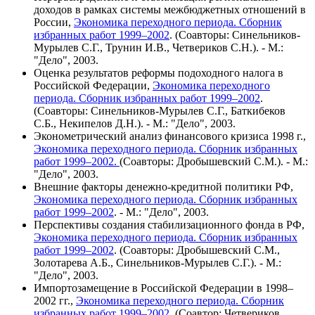
доходов в рамках системы межбюджетных отношений в
России,
Экономика переходного периода. Сборник
избранных работ 1999–2002
. (Соавторы: Синельников-
Мурылев С.Г., Трунин И.В., Четвериков С.Н.). - М.:
"Дело", 2003.
Оценка результатов реформы подоходного налога в
Российской Федерации,
Экономика переходного
периода. Сборник избранных работ 1999–2002
.
(Соавторы: Синельников-Мурылев С.Г., Баткибеков
С.Б., Некипелов Д.Н.). - М.: "Дело", 2003.
Эконометрический анализ финансового кризиса 1998 г.,
Экономика переходного периода. Сборник избранных
работ 1999–2002.
(Соавторы: Дробышевский С.М.). - М.:
"Дело", 2003.
Внешние факторы денежно-кредитной политики РФ,
Экономика переходного периода. Сборник избранных
работ 1999–2002
. - М.: "Дело", 2003.
Перспективы создания стабилизационного фонда в РФ,
Экономика переходного периода. Сборник избранных
работ 1999–2002
. (Соавторы: Дробышевский С.М.,
Золотарева А.Б., Синельников-Мурылев С.Г.). - М.:
"Дело", 2003.
Импортозамещение в Российской Федерации в 1998–
2002 гг.,
Экономика переходного периода. Сборник
избранных работ 1999–2002
. (Соавтор: Четвериков