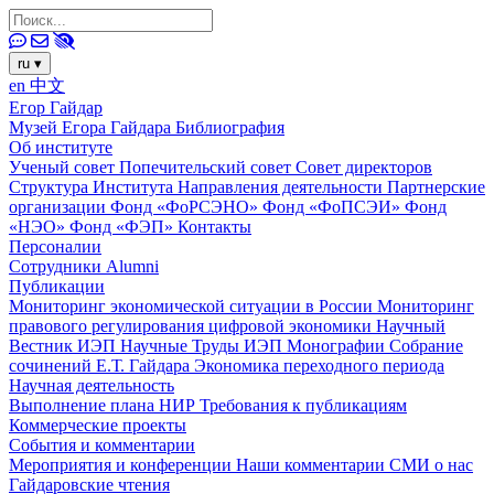
ru
▾
en
中文
Егор Гайдар
Музей Егора Гайдара
Библиография
Об институте
Ученый совет
Попечительский совет
Совет директоров
Структура Института
Направления деятельности
Партнерские
организации
Фонд «ФоРСЭНО»
Фонд «ФоПСЭИ»
Фонд
«НЭО»
Фонд «ФЭП»
Контакты
Персоналии
Сотрудники
Alumni
Публикации
Мониторинг экономической ситуации в России
Мониторинг
правового регулирования цифровой экономики
Научный
Вестник ИЭП
Научные Труды ИЭП
Монографии
Собрание
сочинений Е.Т. Гайдара
Экономика переходного периода
Научная деятельность
Выполнение плана НИР
Требования к публикациям
Коммерческие проекты
События и комментарии
Мероприятия и конференции
Наши комментарии
СМИ о нас
Гайдаровские чтения