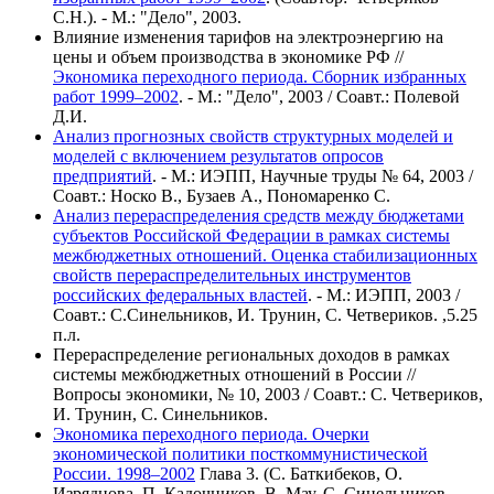
С.Н.). - М.: "Дело", 2003.
Влияние изменения тарифов на электроэнергию на
цены и объем производства в экономике РФ //
Экономика переходного периода. Сборник избранных
работ 1999–2002
. - М.: "Дело", 2003 / Соавт.: Полевой
Д.И.
Анализ прогнозных свойств структурных моделей и
моделей с включением результатов опросов
предприятий
. - М.: ИЭПП, Научные труды № 64, 2003 /
Соавт.: Носко В., Бузаев А., Пономаренко С.
Анализ перераспределения средств между бюджетами
субъектов Российской Федерации в рамках системы
межбюджетных отношений. Оценка стабилизационных
свойств перераспределительных инструментов
российских федеральных властей
. - М.: ИЭПП, 2003 /
Соавт.: С.Синельников, И. Трунин, С. Четвериков. ,5.25
п.л.
Перераспределение региональных доходов в рамках
системы межбюджетных отношений в России //
Вопросы экономики, № 10, 2003 / Соавт.: С. Четвериков,
И. Трунин, С. Синельников.
Экономика переходного периода. Очерки
экономической политики посткоммунистической
России. 1998–2002
Глава 3. (С. Баткибеков, О.
Изряднова, П. Кадочников, В. Мау, С. Синельников-