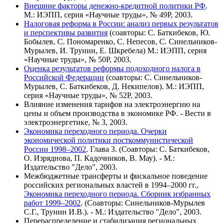
Внешние факторы денежно-кредитной политики РФ
.
М.: ИЭПП, серия «Научные труды», № 49Р, 2003.
Налоговая реформа в России: анализ первых результатов
и перспективы развития
(соавторы: С. Баткибеков, Ю.
Бобылев, С. Пономаренко, С. Непесов, С. Синельников-
Мурылев, И. Трунин, Е. Шкребела) М.: ИЭПП, серия
«Научные труды», № 50Р, 2003.
Оценка результатов реформы подоходного налога в
Российской Федерации
(соавторы: С. Синельников-
Мурылев, С. Баткибеков, Д. Некипелов). М.: ИЭПП,
серия «Научные труды», № 52Р, 2003.
Влияние изменения тарифов на электроэнергию на
цены и объем производства в экономике РФ. - Вести в
электроэнергетике, № 3, 2003.
Экономика переходного периода. Очерки
экономической политики посткоммунистической
России 1998–2002
. Глава 3. (Соавторы: С. Баткибеков,
О. Изряднова, П. Кадочников, В. Мау). - М.:
Издательство "Дело", 2003.
Межбюджетные трансферты и фискальное поведение
российских региональных властей в 1994–2000 гг.,
Экономика переходного периода. Сборник избранных
работ 1999–2002
. (Соавторы: Синельников-Мурылев
С.Г., Трунин И.В.). - М.: Издательство "Дело", 2003.
Перераспределение и стабилизация региональных