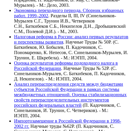
Мурылев). - М.: Дело, 2003.
Экономика переходного периода. Сборник избранных
работ. 1999–2002
. Разделы II, III, IV (Синельников-
Мурылев С.Г., Трунин И.В., Четвериков
С.Н., Баткибеков С.Б., Некипелов Д.Н., Дробышевский
С.М., Полевой Д.И.). - М., 2003.
Налоговая реформа в России: анализ первых результатов
и перспективы развития
. Научные Труды № 50Р. (С.
Баткибеков, Ю. Бобылев, П. Кадочников, С.
Пономаренко, К. Непесов, С. Синельников-Мурылев, И.
Трунин, Е. Шкребела). - М.: ИЭПП, 2004.
Оценка результатов реформы подоходного налога в
Российской Федерации
. Научные Труды № 52Р. (С.
Синельников-Мурылев, С. Баткибеков, П. Кадочников,
Д. Некипелов). - М.: ИЭПП, 2004.
Анализ перераспределения средств между бюджетами
субъектов Российской Федерации в рамках системы
межбюджетных отношений. Оценка стабилизационных
свойств перераспределительных инструментов
российских федеральных властей
(П. Кадочников, С.
Синельников, И. Трунин, С. Четвериков). - М.:
ИЭПП, 2004.
Импортозамещение в Российской Федерации в 1998-
2002 гг.
Научные труды №62Р. (П. Кадочников, С.