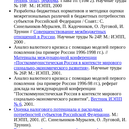
теория, опыт, реформа
. Глава 10. (Том 2). Научные труды
№ 19Р. М.: ИЭПП, 2000
Разработка бюджетных нормативов и методики оценки
межрегиональных различий в бюджетных потребностях
субъектов Российской Федерации / Соавт.: С.
Синельников-Мурылев, П. Кадочников, О. Луговой, И.
Трунин //
Совершенствование межбюджетных
отношений в России
. Научные труды № 24Р. М.: ИЭПП,
2000 .
Анализ валютного кризиса с помощью моделей первого
поколения (на примере России 1996-1998 гг.). //
Материалы международной конференции
«Посткоммунистическая Россия в контексте мирового
социально-экономического развития»
. Научные труды
№ 26Р. М.: ИЭПП, 2001.
Анализ валютного кризиса с помощью моделей первого
поколения (на примере России 1996-98 гг.), реферат
доклада на международной конференции
"Посткоммунистическая Россия в контексте мирового
социально-экономического развития",
Вестник ИЭПП
№ 6
, 2001.
Оценка налогового потенциала и расходных
потребностей субъектов Российской Федерации
. М.:
ИЭПП, 2001. (С. Синельников-Мурылев, О. Луговой, И.
Трунин).