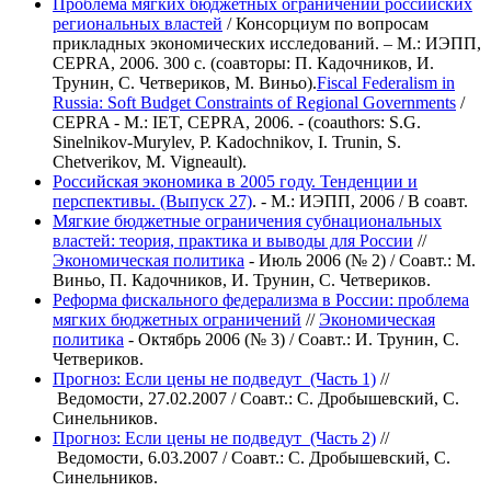
Проблема мягких бюджетных ограничений российских
региональных властей
/ Консорциум по вопросам
прикладных экономических исследований. – М.: ИЭПП,
CEPRA, 2006. 300 с. (соавторы: П. Кадочников, И.
Трунин, С. Четвериков, М. Виньо).
Fiscal Federalism in
Russia: Soft Budget Constraints of Regional Governments
/
CEPRA - M.: IET, CEPRA, 2006. - (coauthors: S.G.
Sinelnikov-Murylev, P. Kadochnikov, I. Trunin, S.
Chetverikov, M. Vigneault).
Российская экономика в 2005 году. Тенденции и
перспективы. (Выпуск 27)
. - М.: ИЭПП, 2006 / В соавт.
Мягкие бюджетные ограничения субнациональных
властей: теория, практика и выводы для России
//
Экономическая политика
- Июль 2006 (№ 2) / Соавт.: М.
Виньо, П. Кадочников, И. Трунин, С. Четвериков.
Реформа фискального федерализма в России: проблема
мягких бюджетных ограничений
//
Экономическая
политика
- Октябрь 2006 (№ 3) / Соавт.: И. Трунин, С.
Четвериков.
Прогноз: Если цены не подведут (Часть 1)
//
Ведомости, 27.02.2007 / Соавт.: С. Дробышевский, С.
Синельников.
Прогноз: Если цены не подведут (Часть 2)
//
Ведомости, 6.03.2007 / Соавт.: С. Дробышевский, С.
Синельников.