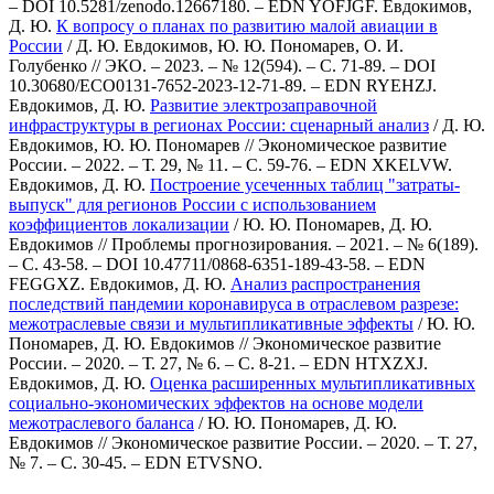
– DOI 10.5281/zenodo.12667180. – EDN YOFJGF.
Евдокимов,
Д. Ю.
К вопросу о планах по развитию малой авиации в
России
/ Д. Ю. Евдокимов, Ю. Ю. Пономарев, О. И.
Голубенко // ЭКО. – 2023. – № 12(594). – С. 71-89. – DOI
10.30680/ECO0131-7652-2023-12-71-89. – EDN RYEHZJ.
Евдокимов, Д. Ю.
Развитие электрозаправочной
инфраструктуры в регионах России: сценарный анализ
/ Д. Ю.
Евдокимов, Ю. Ю. Пономарев // Экономическое развитие
России. – 2022. – Т. 29, № 11. – С. 59-76. – EDN XKELVW.
Евдокимов, Д. Ю.
Построение усеченных таблиц "затраты-
выпуск" для регионов России с использованием
коэффициентов локализации
/ Ю. Ю. Пономарев, Д. Ю.
Евдокимов // Проблемы прогнозирования. – 2021. – № 6(189).
– С. 43-58. – DOI 10.47711/0868-6351-189-43-58. – EDN
FEGGXZ.
Евдокимов, Д. Ю.
Анализ распространения
последствий пандемии коронавируса в отраслевом разрезе:
межотраслевые связи и мультипликативные эффекты
/ Ю. Ю.
Пономарев, Д. Ю. Евдокимов // Экономическое развитие
России. – 2020. – Т. 27, № 6. – С. 8-21. – EDN HTXZXJ.
Евдокимов, Д. Ю.
Оценка расширенных мультипликативных
социально-экономических эффектов на основе модели
межотраслевого баланса
/ Ю. Ю. Пономарев, Д. Ю.
Евдокимов // Экономическое развитие России. – 2020. – Т. 27,
№ 7. – С. 30-45. – EDN ETVSNO.