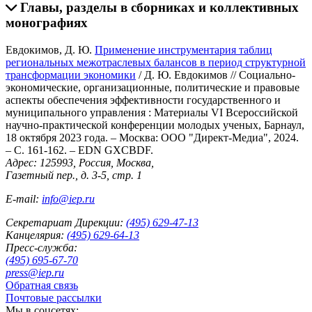
Главы, разделы в сборниках и коллективных
монографиях
Евдокимов, Д. Ю.
Применение инструментария таблиц
региональных межотраслевых балансов в период структурной
трансформации экономики
/ Д. Ю. Евдокимов // Социально-
экономические, организационные, политические и правовые
аспекты обеспечения эффективности государственного и
муниципального управления : Материалы VI Всероссийской
научно-практической конференции молодых ученых, Барнаул,
18 октября 2023 года. – Москва: ООО "Директ-Медиа", 2024.
– С. 161-162. – EDN GXCBDF.
Адрес: 125993, Россия, Москва,
Газетный пер., д. 3-5, стр. 1
E-mail:
info@iep.ru
Секретариат Дирекции:
(495) 629-47-13
Канцелярия:
(495) 629-64-13
Пресс-служба:
(495) 695-67-70
press@iep.ru
Обратная связь
Почтовые рассылки
Мы в соцсетях: