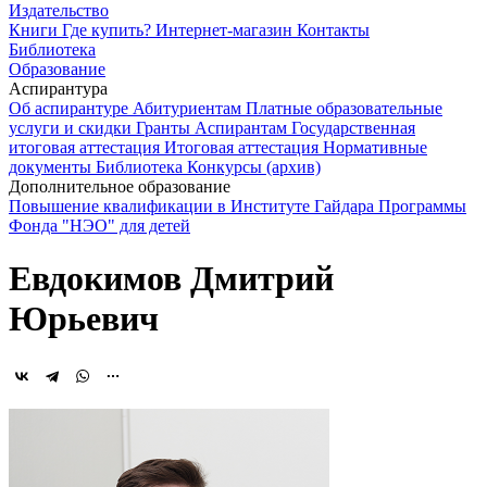
Издательство
Книги
Где купить?
Интернет-магазин
Контакты
Библиотека
Образование
Аспирантура
Об аспирантуре
Абитуриентам
Платные образовательные
услуги и скидки
Гранты
Аспирантам
Государственная
итоговая аттестация
Итоговая аттестация
Нормативные
документы
Библиотека
Конкурсы (архив)
Дополнительное образование
Повышение квалификации в Институте Гайдара
Программы
Фонда "НЭО" для детей
Евдокимов Дмитрий
Юрьевич