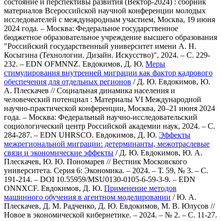
состояние и перспективы развития (Вектор-2024) : сборник
материалов Всероссийской научной конференции молодых
исследователей с международным участием, Москва, 19 июня
2024 года. – Москва: Федеральное государственное
бюджетное образовательное учреждение высшего образования
"Российский государственный университет имени А. Н.
Косыгина (Технологии. Дизайн. Искусство)", 2024. – С. 229-
232. – EDN OFMNNZ.
Евдокимов, Д. Ю.
Меры
стимулирования внутренней миграции как фактор кадрового
обеспечения для отдельных регионов
/ Д. Ю. Евдокимов, Ю.
А. Плескачев // Социальная динамика населения и
человеческий потенциал : Материалы VI Международной
научно-практической конференции, Москва, 20–21 июня 2024
года. – Москва: Федеральный научно-исследовательский
социологический центр Российской академии наук, 2024. – С.
284-287. – EDN UHRSCO.
Евдокимов, Д. Ю.
Эффекты
межрегиональной миграции: детерминанты, межотраслевые
связи и экономические эффекты
/ Д. Ю. Евдокимов, Ю. А.
Плескачев, Ю. Ю. Пономарев // Вестник Московского
университета. Серия 6: Экономика. – 2024. – Т. 59, № 3. – С.
191-214. – DOI 10.55959/MSU0130-0105-6-59-3-9. – EDN
ONNXCF.
Евдокимов, Д. Ю.
Применение методов
машинного обучения в агентном моделировании
/ Ю. А.
Плескачев, Д. М. Радченко, Д. Ю. Евдокимов, М. В. Юлусов //
Новое в экономической кибернетике. – 2024. – № 2. – С. 11-27.