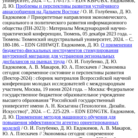
университет, 2024. – С. 170-175. – EDN KBPUBX.
Евдокимов,
Д. Ю.
Проблемы и перспективы развития устойчивого
авиасообщения на Дальнем Востоке
/ О. И. Голубенко, Д. Ю.
Евдокимов // Приоритетные направления экономического,
социального и политического развития информационного
общества (ПН-2023) : Материалы Международной научно-
практической конференции, Тюмень, 05 декабря 2023 года. –
Тюмень: Тюменский индустриальный университет, 2024. – С.
180-186. – EDN GHHWQT.
Евдокимов, Д. Ю.
О применении
бюджетно-фискальных инструментов стимулирования
внутренней миграции для устранения региональных
дисбалансов на рынках труда
/ О. И. Голубенко, Д. Ю.
Евдокимов, А. В. Макаров, Ю. А. Плескачев // Экономика
сегодня: современное состояние и перспективы развития
(Вектор-2024) : сборник материалов Всероссийской научной
конференции молодых исследователей с международным
участием, Москва, 19 июня 2024 года. – Москва: Федеральное
государственное бюджетное образовательное учреждение
высшего образования "Российский государственный
университет имени А. Н. Косыгина (Технологии. Дизайн.
Искусство)", 2024. – С. 225-229. – EDN EDNGTK.
Евдокимов,
Д. Ю.
Применение методов машинного обучения для
повышения эффективности агентно ориентированных
моделей
/ О. И. Голубенко, Д. Ю. Евдокимов, А. В. Макаров,
Ю. А. Плескачев // Экономика сегодня: современное