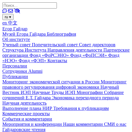
ru
▾
en
中文
Егор Гайдар
Музей Егора Гайдара
Библиография
Об институте
Ученый совет
Попечительский совет
Совет директоров
Структура Института
Направления деятельности
Партнерские
организации
Фонд «ФоРСЭНО»
Фонд «ФоПСЭИ»
Фонд
«НЭО»
Фонд «ФЭП»
Контакты
Персоналии
Сотрудники
Alumni
Публикации
Мониторинг экономической ситуации в России
Мониторинг
правового регулирования цифровой экономики
Научный
Вестник ИЭП
Научные Труды ИЭП
Монографии
Собрание
сочинений Е.Т. Гайдара
Экономика переходного периода
Научная деятельность
Выполнение плана НИР
Требования к публикациям
Коммерческие проекты
События и комментарии
Мероприятия и конференции
Наши комментарии
СМИ о нас
Гайдаровские чтения