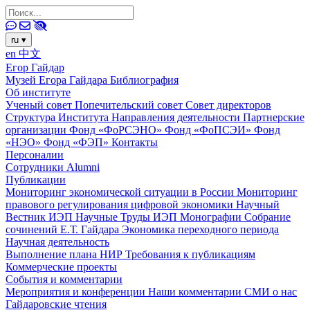
ru
▾
en
中文
Егор Гайдар
Музей Егора Гайдара
Библиография
Об институте
Ученый совет
Попечительский совет
Совет директоров
Структура Института
Направления деятельности
Партнерские
организации
Фонд «ФоРСЭНО»
Фонд «ФоПСЭИ»
Фонд
«НЭО»
Фонд «ФЭП»
Контакты
Персоналии
Сотрудники
Alumni
Публикации
Мониторинг экономической ситуации в России
Мониторинг
правового регулирования цифровой экономики
Научный
Вестник ИЭП
Научные Труды ИЭП
Монографии
Собрание
сочинений Е.Т. Гайдара
Экономика переходного периода
Научная деятельность
Выполнение плана НИР
Требования к публикациям
Коммерческие проекты
События и комментарии
Мероприятия и конференции
Наши комментарии
СМИ о нас
Гайдаровские чтения