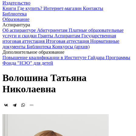
Издательство
Книги
Где купить?
Интернет-магазин
Контакты
Библиотека
Образование
Аспирантура
Об аспирантуре
Абитуриентам
Платные образовательные
услуги и скидки
Гранты
Аспирантам
Государственная
итоговая аттестация
Итоговая аттестация
Нормативные
документы
Библиотека
Конкурсы (архив)
Дополнительное образование
Повышение квалификации в Институте Гайдара
Программы
Фонда "НЭО" для детей
Волошина Татьяна
Николаевна