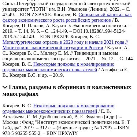
Санкт-Петербургский государственный электротехнический
университет "ЛЭТИ" им. В.И. Ульянова (Ленина), 2022. – С.
47-49. – EDN ZXBSXE.
Косарев, В.
Социальный капитал как
фактор экономического роста российских регионов
/ В.
Косарев, П. Павлов, А. Каукин // Экономическая политика. –
2019. – Т. 14, № 5. – С. 124-149. – DOI 10.18288/1994-5124-
2019-5-124-149. – EDN JPKZPP.
Косарев, В. С.
Металлургическая отрасль в 2020 году и начале 2021 года //
Мониторинг экономической ситуации в России
/ Каукин А.
С., Косарев В. С., Миллер Е. М. // Тенденции и вызовы
социально-экономического развития. – 2021. – №. 12. – С. 144.
Косарев, В. С.
Некоторые подходы к моделированию
отдельных макроэкономических показателей
/ Астафьева Е.
В., Косарев В.С. и др. – 2019.
Главы, разделы в сборниках и коллективных
монографиях
Косарев, В. С.
Некоторые подходы к моделированию
отдельных макроэкономических показателей
/ Е. В.
Астафьева, С. М. Дробышевский, В. Е. Зямалов [и др.]. –
Москва : Фонд "Институт экономической политики им. Е. Т.
Гайдара", 2019. – 312 с. – (Научные труды ; № 179Р). – ISBN
978-5-93255-555-2. – EDN HPXWIY.