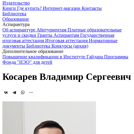
Издательство
Книги
Где купить?
Интернет-магазин
Контакты
Библиотека
Образование
Аспирантура
Об аспирантуре
Абитуриентам
Платные образовательные
услуги и скидки
Гранты
Аспирантам
Государственная
итоговая аттестация
Итоговая аттестация
Нормативные
документы
Библиотека
Конкурсы (архив)
Дополнительное образование
Повышение квалификации в Институте Гайдара
Программы
Фонда "НЭО" для детей
Косарев Владимир Сергеевич