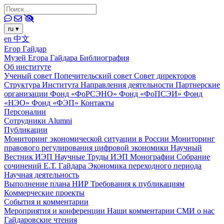
ru
▾
en
中文
Егор Гайдар
Музей Егора Гайдара
Библиография
Об институте
Ученый совет
Попечительский совет
Совет директоров
Структура Института
Направления деятельности
Партнерские
организации
Фонд «ФоРСЭНО»
Фонд «ФоПСЭИ»
Фонд
«НЭО»
Фонд «ФЭП»
Контакты
Персоналии
Сотрудники
Alumni
Публикации
Мониторинг экономической ситуации в России
Мониторинг
правового регулирования цифровой экономики
Научный
Вестник ИЭП
Научные Труды ИЭП
Монографии
Собрание
сочинений Е.Т. Гайдара
Экономика переходного периода
Научная деятельность
Выполнение плана НИР
Требования к публикациям
Коммерческие проекты
События и комментарии
Мероприятия и конференции
Наши комментарии
СМИ о нас
Гайдаровские чтения