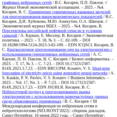
графовых нейронных сетей
/ В.С. Косарев, П.П. Павлов. //
Журнал Новой экономической ассоциации. – 2025. - №4.
Косарев, В. С.
Применение современных языковых моделей
для прогнозирования макроэкономических показателей
/ В.С.
Косарев, Д.И. Хубежова, М.Ю. Аникутин, О.А. Швецов. //
Экономический журнал ВШЭ. – 2025. - №4.
Косарев, В.
Перспективы российской нефтяной отрасли в условиях
санкций
/ А. Каукин, Е. Миллер, В. Косарев // Экономическая
политика. – 2023. – Т. 18, № 3. – С. 82-109. – DOI
10.18288/1994-5124-2023-3-82-109. – EDN ICQSCI.
Косарев, В.
С.
Краткосрочное прогнозирование цен на электроэнергию с
использованием генеративных нейронных сетей
/ А. С.
Каукин, П. Н. Павлов, В. С. Косарев // Бизнес-информатика. –
2023. – Т. 17, № 3. – С. 7-23. – DOI 10.17323/2587-
814X.2023.3.7.23. – EDN BRCUPM.
Kosarev, V. S.
Short-term
forecasting of electricity prices using generative neural networks
/ A.
S. Kaukin, P. N. Pavlov, V. S. Kosarev // Business Informatics. –
2023. – Vol. 17, No. 3. – P. 7-23. – DOI 10.17323/2587-
814X.2023.3.7.23. – EDN JSUHLR.
Косарев, В. С.
Нейросетевой подход к прогнозированию рынка
электроэнергии с использованием разночастотных данных
среди объясняющих переменных
/ В. С. Косарев // III
Международная конференция по нейронным сетям и
нейротехнологиям (NEURONT'2022) : сборник докладов,
Санкт-Петербург, 16 июня 2022 года. – Санкт-Петербург: