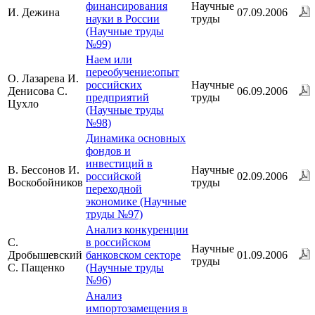
финансирования
Научные
И. Дежина
07.09.2006
науки в России
труды
(Научные труды
№99)
Наем или
переобучение:опыт
О. Лазарева И.
российских
Научные
Денисова С.
06.09.2006
предприятий
труды
Цухло
(Научные труды
№98)
Динамика основных
фондов и
инвестиций в
В. Бессонов И.
Научные
российской
02.09.2006
Воскобойников
труды
переходной
экономике (Научные
труды №97)
Анализ конкуренции
С.
в российском
Научные
Дробышевский
банковском секторе
01.09.2006
труды
С. Пащенко
(Научные труды
№96)
Анализ
импортозамещения в