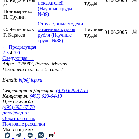
П. Кадочников
03.06.2005
показателей
труды
С.
(Научные труды
Пономаренко
№89)
П. Трунин
Структурные модели
C. Четвериков
обменных курсов
Научные
01.06.2005
Г. Карасев
рубля (Научные
труды
труды №88)
←
Предыдущая
2
3
4
5
6
Следующая
→
Адрес: 125993, Россия, Москва,
Газетный пер., д. 3-5, стр. 1
E-mail:
info@iep.ru
Секретариат Дирекции:
(495) 629-47-13
Канцелярия:
(495) 629-64-13
Пресс-служба:
(495) 695-67-70
press@iep.ru
Обратная связь
Почтовые рассылки
Мы в соцсетях: