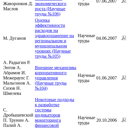
07.06.2007
Жаворонков Д.
экономического
труды
Маслов
роста (Научные
труды №106)
Оценка
эффективности
расходов на
здравоохранение на
Научные
М. Дуганов
04.06.2007
региональном и
труды
муниципальном
уровнях (Научные
труды №105)
А. Радыгин Р.
Энтов А.
Внешние механизмы
Абрамов И.
корпоративного
Научные
Межераупс Г.
управления
01.06.2007
труды
Мальгинов А.
(Научные труды
Сизов Н.
№104)
Шмелева
Некоторые подходы
к разработке
С.
системы
Дробышевский
индикаторов
Научные
П. Трунин А.
мониторинга
20.10.2006
труды
Палий А.
финансовой