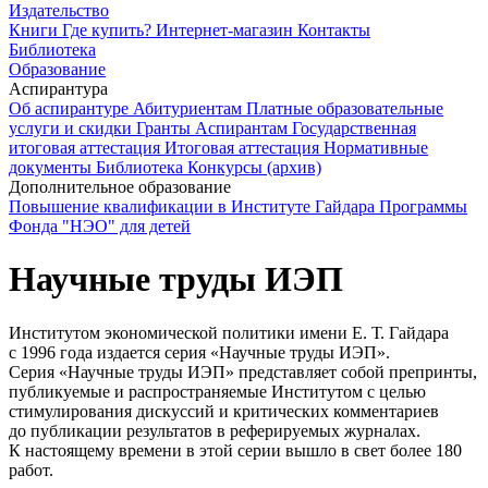
Издательство
Книги
Где купить?
Интернет-магазин
Контакты
Библиотека
Образование
Аспирантура
Об аспирантуре
Абитуриентам
Платные образовательные
услуги и скидки
Гранты
Аспирантам
Государственная
итоговая аттестация
Итоговая аттестация
Нормативные
документы
Библиотека
Конкурсы (архив)
Дополнительное образование
Повышение квалификации в Институте Гайдара
Программы
Фонда "НЭО" для детей
Научные труды ИЭП
Институтом экономической политики имени
Е. Т. Гайдара
с 1996 года издается серия «Научные труды ИЭП».
Серия «Научные труды ИЭП» представляет собой препринты,
публикуемые и распространяемые Институтом с целью
стимулирования дискуссий и критических комментариев
до публикации результатов в реферируемых журналах.
К настоящему времени в этой серии вышло в свет более 180
работ.