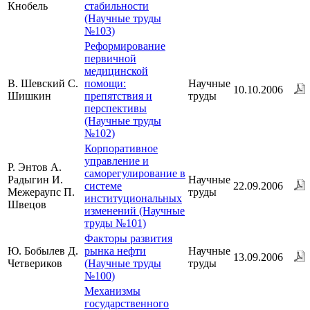
Кнобель
стабильности
(Научные труды
№103)
Реформирование
первичной
медицинской
В. Шевский С.
помощи:
Научные
10.10.2006
Шишкин
препятствия и
труды
перспективы
(Научные труды
№102)
Корпоративное
управление и
Р. Энтов А.
саморегулирование в
Радыгин И.
Научные
системе
22.09.2006
Межераупс П.
труды
институциональных
Швецов
изменений (Научные
труды №101)
Факторы развития
Ю. Бобылев Д.
рынка нефти
Научные
13.09.2006
Четвериков
(Научные труды
труды
№100)
Механизмы
государственного