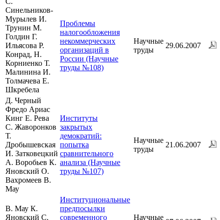
С.
Синельников-
Мурылев И.
Проблемы
Трунин М.
налогообложения
Голдин Г.
некоммерческих
Научные
Ильясова Р.
29.06.2007
организаций в
труды
Конрад, Н.
России (Научные
Корниенко Т.
труды №108)
Малинина И.
Толмачева Е.
Шкребела
Д. Черный
Фредо Ариас
Кинг Е. Рева
Институты
С. Жаворонков
закрытых
Т.
демократий:
Научные
Дробышевская
попытка
21.06.2007
труды
И. Затковецкий
сравнительного
А. Воробьев К.
анализа (Научные
Яновский О.
труды №107)
Вахромеев В.
Мау
Институциональные
В. Мау К.
предпосылки
Яновский С.
современного
Научные