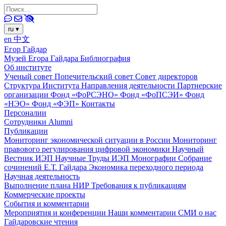
ru
▾
en
中文
Егор Гайдар
Музей Егора Гайдара
Библиография
Об институте
Ученый совет
Попечительский совет
Совет директоров
Структура Института
Направления деятельности
Партнерские
организации
Фонд «ФоРСЭНО»
Фонд «ФоПСЭИ»
Фонд
«НЭО»
Фонд «ФЭП»
Контакты
Персоналии
Сотрудники
Alumni
Публикации
Мониторинг экономической ситуации в России
Мониторинг
правового регулирования цифровой экономики
Научный
Вестник ИЭП
Научные Труды ИЭП
Монографии
Собрание
сочинений Е.Т. Гайдара
Экономика переходного периода
Научная деятельность
Выполнение плана НИР
Требования к публикациям
Коммерческие проекты
События и комментарии
Мероприятия и конференции
Наши комментарии
СМИ о нас
Гайдаровские чтения