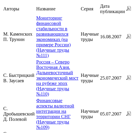
Дата
Авторы
Название
Серия
публикации
Мониторинг
финансовой
стабильности в
М. Каменских
развивающихся
Научные
16.08.2007
П. Трунин
экономиках (на
труды
примере России)
(Научные труды
№111)
Россия – Северо
Восточная Азия.
Дальневосточный
С. Быстрицкий
Научные
экономический мост
25.07.2007
В. Заусаев
труды
на рубеже эпох
(Научные труды
№110)
Финансовые
аспекты валютной
С.
интеграции на
Научные
Дробышевский
05.07.2007
территории СНГ
труды
Д. Полевой
(Научные труды
№109)