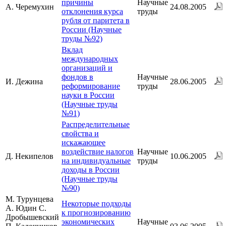
причины
Научные
А. Черемухин
24.08.2005
отклонения курса
труды
рубля от паритета в
России (Научные
труды №92)
Вклад
международных
организаций и
фондов в
Научные
И. Дежина
28.06.2005
реформирование
труды
науки в России
(Научные труды
№91)
Распределительные
свойства и
искажающее
воздействие налогов
Научные
Д. Некипелов
10.06.2005
на индивидуальные
труды
доходы в России
(Научные труды
№90)
М. Турунцева
Некоторые подходы
А. Юдин С.
к прогнозированию
Дробышевский
экономических
Научные