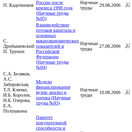
России после
Научные
П. Кадочников
29.08.2006
кризиса 1998 года
труды
(Научные труды
№95)
Взаимодействие
потоков капитала и
основных
С.
макроэкономических
Научные
Дробышевский
показателей в
27.08.2006
труды
П. Трунин
Российской
Федерации
(Научные труды
№94)
С.А. Беляков,
А.С.
Модели
Заборовская,
финансирования
Т.Л. Клячко,
Научные
вузов: анализ и
10.08.2006
И.Б. Королев,
труды
оценка (Научные
Н.Б. Озерова,
труды №93)
Е.А.
Полушкина
Паритет
покупательной
способности и