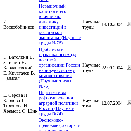
Нерыночный
капитал и его
влияние на
И.
динамику
Научные
13.10.2004
Воскобойников
инвестиций в
труды
российской
экономике (Научные
труды №76)
Проблемы и
практика перехода
Э. Ватолкин В.
военной
Зацепин Н.
организации России
Научные
Кардашевский
22.09.2004
на новую систему
труды
Е. Хрусталев В.
комплектования
Цымбал
(Научные труды
№75)
Перспективы
Е. Серова Н.
реформирования
Карлова Т.
Научные
аграрной политики
12.07.2004
Тихонова И.
труды
России (Научные
Храмова О. Шик
труды №74)
Экономико-
правовые факторы и
ограничения в