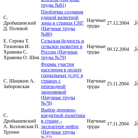
труды №81)
Проблемы создания
С.
единой валютной
Научные
Дробышевский
зоны в странах СНГ
27.12.2004
труды
Д. Полевой
(Научные труды
№80)
Е. Серова Т.
Сельская бедность и
Тихонова И.
сельское развитие в
Научные
09.12.2004
Храмова С.
России (Научные
труды
Храмова О. Шик
труды №79)
Формы участия
населения в оплате
социальных услуг в
С. Шишкин А.
странах с
Научные
25.11.2004
Заборовская
переходной
труды
экономикой
(Научные труды
№78)
Выбор денежно-
С.
кредитной политики
Дробышевский
в стране –
Научные
17.11.2004
А. Козловская П.
экспортере нефти
труды
Трунин
(Научные труды
№77)