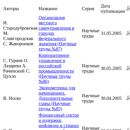
Дата
Авторы
Название
Серия
публикации
Организация
И.
местного
Стародубровская
самоуправления в
Научные
М.
городах
31.05.2005
труды
Славгородская
федерального
С. Жаворонков
значения (Научные
труды №87)
Корпоративное
С. Гуриев О.
управление в
Лазарева А.
российской
Научные
30.05.2005
Рачинский С.
промышленности
труды
Цухло
(Научные труды
№86)
Эконометрика для
начинающих.
Научные
В. Носко
Дополнительные
30.04.2005
труды
главы (Научные
труды №85)
Финансовый сектор
и издержки
инфляции в странах
Научные