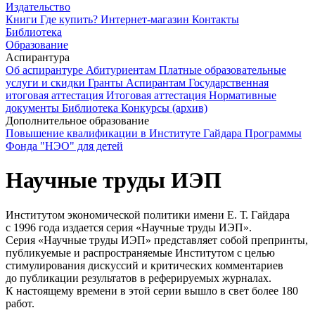
Издательство
Книги
Где купить?
Интернет-магазин
Контакты
Библиотека
Образование
Аспирантура
Об аспирантуре
Абитуриентам
Платные образовательные
услуги и скидки
Гранты
Аспирантам
Государственная
итоговая аттестация
Итоговая аттестация
Нормативные
документы
Библиотека
Конкурсы (архив)
Дополнительное образование
Повышение квалификации в Институте Гайдара
Программы
Фонда "НЭО" для детей
Научные труды ИЭП
Институтом экономической политики имени
Е. Т. Гайдара
с 1996 года издается серия «Научные труды ИЭП».
Серия «Научные труды ИЭП» представляет собой препринты,
публикуемые и распространяемые Институтом с целью
стимулирования дискуссий и критических комментариев
до публикации результатов в реферируемых журналах.
К настоящему времени в этой серии вышло в свет более 180
работ.