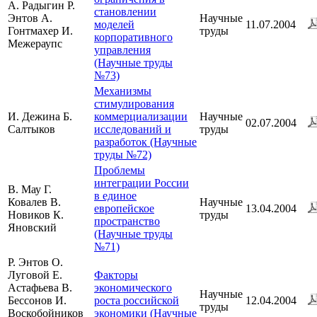
А. Радыгин Р.
становлении
Энтов А.
Научные
моделей
11.07.2004
Гонтмахер И.
труды
корпоративного
Межераупс
управления
(Научные труды
№73)
Механизмы
стимулирования
И. Дежина Б.
коммерциализации
Научные
02.07.2004
Салтыков
исследований и
труды
разработок (Научные
труды №72)
Проблемы
интеграции России
В. Мау Г.
в единое
Ковалев В.
Научные
европейское
13.04.2004
Новиков К.
труды
пространство
Яновский
(Научные труды
№71)
Р. Энтов О.
Луговой Е.
Факторы
Астафьева В.
экономического
Научные
Бессонов И.
роста российской
12.04.2004
труды
Воскобойников
экономики (Научные