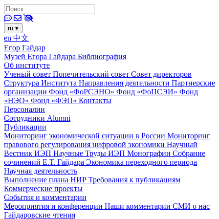
ru
▾
en
中文
Егор Гайдар
Музей Егора Гайдара
Библиография
Об институте
Ученый совет
Попечительский совет
Совет директоров
Структура Института
Направления деятельности
Партнерские
организации
Фонд «ФоРСЭНО»
Фонд «ФоПСЭИ»
Фонд
«НЭО»
Фонд «ФЭП»
Контакты
Персоналии
Сотрудники
Alumni
Публикации
Мониторинг экономической ситуации в России
Мониторинг
правового регулирования цифровой экономики
Научный
Вестник ИЭП
Научные Труды ИЭП
Монографии
Собрание
сочинений Е.Т. Гайдара
Экономика переходного периода
Научная деятельность
Выполнение плана НИР
Требования к публикациям
Коммерческие проекты
События и комментарии
Мероприятия и конференции
Наши комментарии
СМИ о нас
Гайдаровские чтения