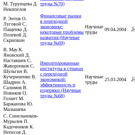
М. Турунцева Д.
труды №70)
Некипелов
Финансовые рынки
Р. Энтов О.
в переходной
Луговой С.
экономике:
Научные
Пащенко Д.
09.04.2004
некоторые проблемы
труды
Полевой Д.
развития (Научные
Скрипкин
труды №69)
В. Мау К.
Яновский Д.
Наставшев С.
Импортированные
Жаворонков С.
институты в странах
Шульгин В.
с переходной
Кучериненко В.
Научные
экономикой:
25.03.2004
Шадрин А.
труды
эффективность и
Салимов В.
издержки (Научные
Новиков О.
труды №68)
Голант М.
Баржанова Ю.
Малышева
С. Синельников-
Мурылев П.
Кадочников К.
Непесов Д.