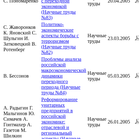
С. Пономаренко
с переходной
20.04.2005
труды
экономикой
(Научные труды
№83)
Политико-
С. Жаворонков
экономические
К. Яновский С.
аспекты борьбы с
Научные
Шульгин И.
23.03.2005
терроризмом
труды
Затковецкий В.
(Научные труды
Ротенберг
№82)
Проблемы анализа
российской
макроэкономической
Научные
В. Бессонов
динамики
05.03.2005
труды
переходного
периода (Научные
труды №84)
Реформирование
унитарных
А. Радыгин Г.
предприятий в
Мальгинов Ю.
российской
Симачев А.
Научные
экономике:
26.01.2005
Гонтмахер А.
труды
отраслевой и
Газетов М.
региональный
Шилкин
аспекты (Научные