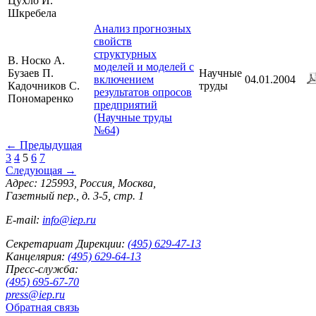
Цухло И.
Шкребела
Анализ прогнозных
свойств
структурных
В. Носко А.
моделей и моделей с
Бузаев П.
Научные
включением
04.01.2004
Кадочников С.
труды
результатов опросов
Пономаренко
предприятий
(Научные труды
№64)
←
Предыдущая
3
4
5
6
7
Следующая
→
Адрес: 125993, Россия, Москва,
Газетный пер., д. 3-5, стр. 1
E-mail:
info@iep.ru
Секретариат Дирекции:
(495) 629-47-13
Канцелярия:
(495) 629-64-13
Пресс-служба:
(495) 695-67-70
press@iep.ru
Обратная связь