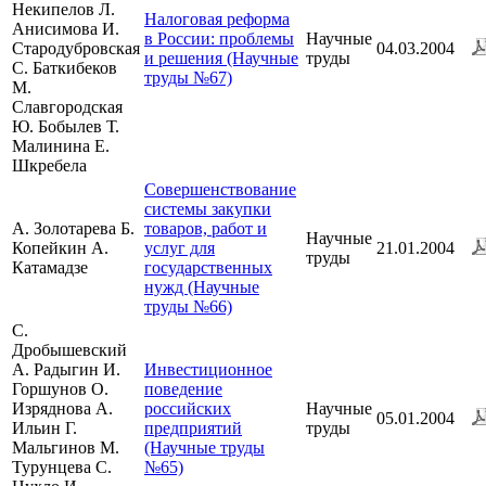
Некипелов Л.
Налоговая реформа
Анисимова И.
в России: проблемы
Научные
Стародубровская
04.03.2004
и решения (Научные
труды
С. Баткибеков
труды №67)
М.
Славгородская
Ю. Бобылев Т.
Малинина Е.
Шкребела
Совершенствование
системы закупки
А. Золотарева Б.
товаров, работ и
Научные
Копейкин А.
услуг для
21.01.2004
труды
Катамадзе
государственных
нужд (Научные
труды №66)
С.
Дробышевский
А. Радыгин И.
Инвестиционное
Горшунов О.
поведение
Изряднова А.
российских
Научные
05.01.2004
Ильин Г.
предприятий
труды
Мальгинов М.
(Научные труды
Турунцева С.
№65)