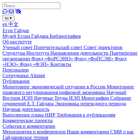
ru
▾
en
中文
Егор Гайдар
Музей Егора Гайдара
Библиография
Об институте
Ученый совет
Попечительский совет
Совет директоров
Структура Института
Направления деятельности
Партнерские
организации
Фонд «ФоРСЭНО»
Фонд «ФоПСЭИ»
Фонд
«НЭО»
Фонд «ФЭП»
Контакты
Персоналии
Сотрудники
Alumni
Публикации
Мониторинг экономической ситуации в России
Мониторинг
правового регулирования цифровой экономики
Научный
Вестник ИЭП
Научные Труды ИЭП
Монографии
Собрание
сочинений Е.Т. Гайдара
Экономика переходного периода
Научная деятельность
Выполнение плана НИР
Требования к публикациям
Коммерческие проекты
События и комментарии
Мероприятия и конференции
Наши комментарии
СМИ о нас
Гайдаровские чтения