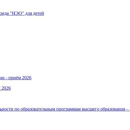
нда "НЭО" для детей
ии - приём 2026
 2026
льности по образовательным программам высшего образования –