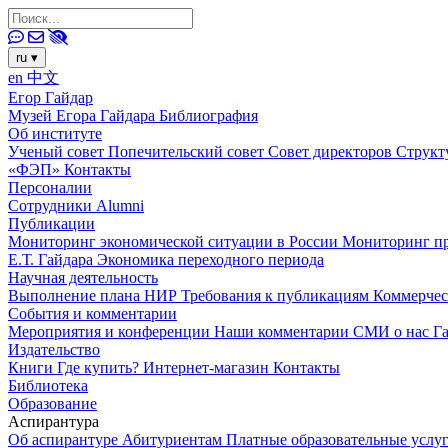
ru
▾
en
中文
Егор Гайдар
Музей Егора Гайдара
Библиография
Об институте
Ученый совет
Попечительский совет
Совет директоров
Структ
«ФЭП»
Контакты
Персоналии
Сотрудники
Alumni
Публикации
Мониторинг экономической ситуации в России
Мониторинг пр
Е.Т. Гайдара
Экономика переходного периода
Научная деятельность
Выполнение плана НИР
Требования к публикациям
Коммерчес
События и комментарии
Мероприятия и конференции
Наши комментарии
СМИ о нас
Г
Издательство
Книги
Где купить?
Интернет-магазин
Контакты
Библиотека
Образование
Аспирантура
Об аспирантуре
Абитуриентам
Платные образовательные услу