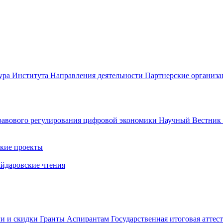
ура Института
Направления деятельности
Партнерские организ
авового регулирования цифровой экономики
Научный Вестни
кие проекты
айдаровские чтения
ги и скидки
Гранты
Аспирантам
Государственная итоговая аттес