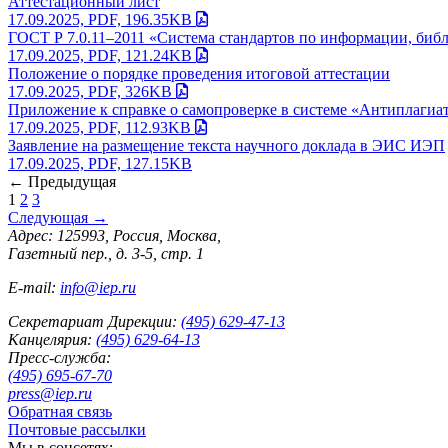
Аттестационный лист
17.09.2025, PDF, 196.35KB
ГОСТ Р 7.0.11–2011 «Система стандартов по информации, библ
17.09.2025, PDF, 121.24KB
Положение о порядке проведения итоговой аттестации
17.09.2025, PDF, 326KB
Приложение к справке о самопроверке в системе «Антиплагиа
17.09.2025, PDF, 112.93KB
Заявление на размещение текста научного доклада в ЭИС ИЭП
17.09.2025, PDF, 127.15KB
←
Предыдущая
1
2
3
Следующая
→
Адрес: 125993, Россия, Москва,
Газетный пер., д. 3-5, стр. 1
E-mail:
info@iep.ru
Секретариат Дирекции:
(495) 629-47-13
Канцелярия:
(495) 629-64-13
Пресс-служба:
(495) 695-67-70
press@iep.ru
Обратная связь
Почтовые рассылки
Мы в соцсетях: