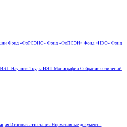
ации
Фонд «ФоРСЭНО»
Фонд «ФоПСЭИ»
Фонд «НЭО»
Фонд
к ИЭП
Научные Труды ИЭП
Монографии
Собрание сочинений
тация
Итоговая аттестация
Нормативные документы