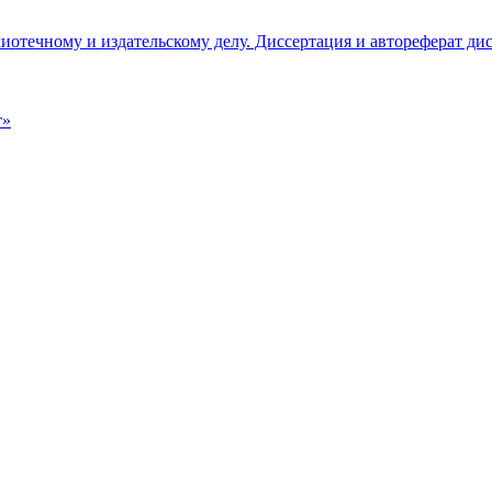
иотечному и издательскому делу. Диссертация и автореферат ди
т»