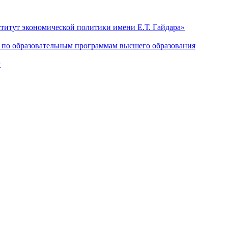
титут экономической политики имени Е.Т. Гайдара»
я по образовательным программам высшего образования
г