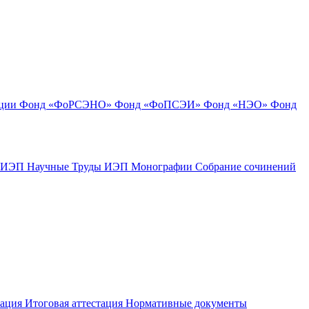
ации
Фонд «ФоРСЭНО»
Фонд «ФоПСЭИ»
Фонд «НЭО»
Фонд
к ИЭП
Научные Труды ИЭП
Монографии
Собрание сочинений
тация
Итоговая аттестация
Нормативные документы