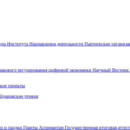
ура Института
Направления деятельности
Партнерские организ
авового регулирования цифровой экономики
Научный Вестни
кие проекты
айдаровские чтения
ги и скидки
Гранты
Аспирантам
Государственная итоговая аттес