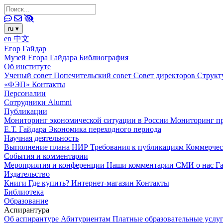
ru
▾
en
中文
Егор Гайдар
Музей Егора Гайдара
Библиография
Об институте
Ученый совет
Попечительский совет
Совет директоров
Структ
«ФЭП»
Контакты
Персоналии
Сотрудники
Alumni
Публикации
Мониторинг экономической ситуации в России
Мониторинг пр
Е.Т. Гайдара
Экономика переходного периода
Научная деятельность
Выполнение плана НИР
Требования к публикациям
Коммерчес
События и комментарии
Мероприятия и конференции
Наши комментарии
СМИ о нас
Г
Издательство
Книги
Где купить?
Интернет-магазин
Контакты
Библиотека
Образование
Аспирантура
Об аспирантуре
Абитуриентам
Платные образовательные услу