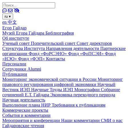
ru
▾
en
中文
Егор Гайдар
Музей Егора Гайдара
Библиография
Об институте
Ученый совет
Попечительский совет
Совет директоров
Структура Института
Направления деятельности
Партнерские
организации
Фонд «ФоРСЭНО»
Фонд «ФоПСЭИ»
Фонд
«НЭО»
Фонд «ФЭП»
Контакты
Персоналии
Сотрудники
Alumni
Публикации
Мониторинг экономической ситуации в России
Мониторинг
правового регулирования цифровой экономики
Научный
Вестник ИЭП
Научные Труды ИЭП
Монографии
Собрание
сочинений Е.Т. Гайдара
Экономика переходного периода
Научная деятельность
Выполнение плана НИР
Требования к публикациям
Коммерческие проекты
События и комментарии
Мероприятия и конференции
Наши комментарии
СМИ о нас
Гайдаровские чтения