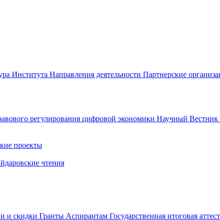
ура Института
Направления деятельности
Партнерские организ
авового регулирования цифровой экономики
Научный Вестни
кие проекты
айдаровские чтения
ги и скидки
Гранты
Аспирантам
Государственная итоговая аттес