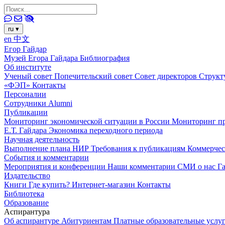
ru
▾
en
中文
Егор Гайдар
Музей Егора Гайдара
Библиография
Об институте
Ученый совет
Попечительский совет
Совет директоров
Структ
«ФЭП»
Контакты
Персоналии
Сотрудники
Alumni
Публикации
Мониторинг экономической ситуации в России
Мониторинг пр
Е.Т. Гайдара
Экономика переходного периода
Научная деятельность
Выполнение плана НИР
Требования к публикациям
Коммерчес
События и комментарии
Мероприятия и конференции
Наши комментарии
СМИ о нас
Г
Издательство
Книги
Где купить?
Интернет-магазин
Контакты
Библиотека
Образование
Аспирантура
Об аспирантуре
Абитуриентам
Платные образовательные услу