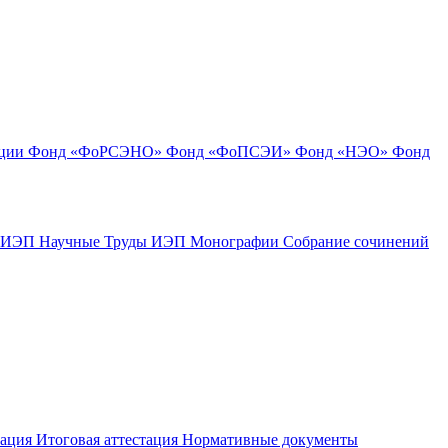
ации
Фонд «ФоРСЭНО»
Фонд «ФоПСЭИ»
Фонд «НЭО»
Фонд
к ИЭП
Научные Труды ИЭП
Монографии
Собрание сочинений
тация
Итоговая аттестация
Нормативные документы