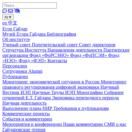
ru
▾
en
中文
Егор Гайдар
Музей Егора Гайдара
Библиография
Об институте
Ученый совет
Попечительский совет
Совет директоров
Структура Института
Направления деятельности
Партнерские
организации
Фонд «ФоРСЭНО»
Фонд «ФоПСЭИ»
Фонд
«НЭО»
Фонд «ФЭП»
Контакты
Персоналии
Сотрудники
Alumni
Публикации
Мониторинг экономической ситуации в России
Мониторинг
правового регулирования цифровой экономики
Научный
Вестник ИЭП
Научные Труды ИЭП
Монографии
Собрание
сочинений Е.Т. Гайдара
Экономика переходного периода
Научная деятельность
Выполнение плана НИР
Требования к публикациям
Коммерческие проекты
События и комментарии
Мероприятия и конференции
Наши комментарии
СМИ о нас
Гайдаровские чтения