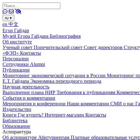
ru
▾
en
中文
Егор Гайдар
Музей Егора Гайдара
Библиография
Об институте
Ученый совет
Попечительский совет
Совет директоров
Структ
«ФЭП»
Контакты
Персоналии
Сотрудники
Alumni
Публикации
Мониторинг экономической ситуации в России
Мониторинг пр
Е.Т. Гайдара
Экономика переходного периода
Научная деятельность
Выполнение плана НИР
Требования к публикациям
Коммерчес
События и комментарии
Мероприятия и конференции
Наши комментарии
СМИ о нас
Г
Издательство
Книги
Где купить?
Интернет-магазин
Контакты
Библиотека
Образование
Аспирантура
Об аспирантуре
Абитуриентам
Платные образовательные услу