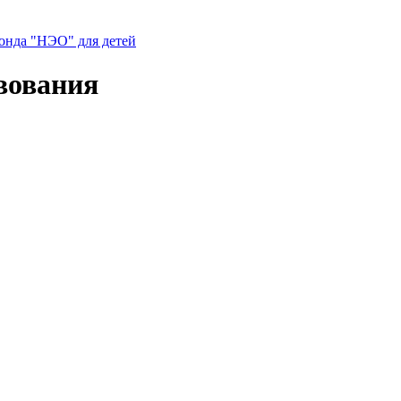
нда "НЭО" для детей
вования