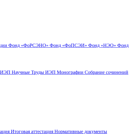
ации
Фонд «ФоРСЭНО»
Фонд «ФоПСЭИ»
Фонд «НЭО»
Фонд
к ИЭП
Научные Труды ИЭП
Монографии
Собрание сочинений
тация
Итоговая аттестация
Нормативные документы