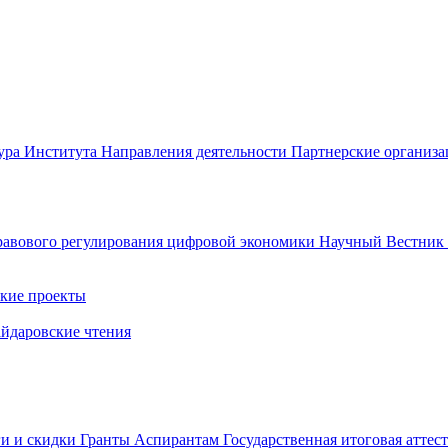
ура Института
Направления деятельности
Партнерские организ
авового регулирования цифровой экономики
Научный Вестни
кие проекты
айдаровские чтения
ги и скидки
Гранты
Аспирантам
Государственная итоговая аттес