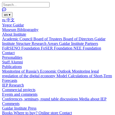
en
▾
ru
中文
Yegor Gaidar
Museum
Bibliography
About Institute
Academic Council
Board of Trustees
Board of Directors
Gaidar
Institute Structure
Research Arears
Gaidar Institute Partners
FoRSENO Foundation
FoSER Foundation
NEE Foundation
Contact
Personalities
Staff
Alumni
Publications
Monitoring of Russia’s Economic Outlook
Monitoring legal
regulation of the digital economy
Model Calculations of Short-Term
Forecasts
IEP Research
Commercial projects
Events and comments
Conferences, seminars, round table discussions
Media about IEP
Comments
Gaidar Institute Press
Books
Where to buy?
Online store
Contact