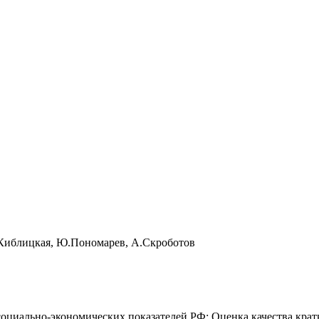
Т.Киблицкая, Ю.Пономарев, А.Скроботов
социально-экономических показателей РФ; Оценка качества кра