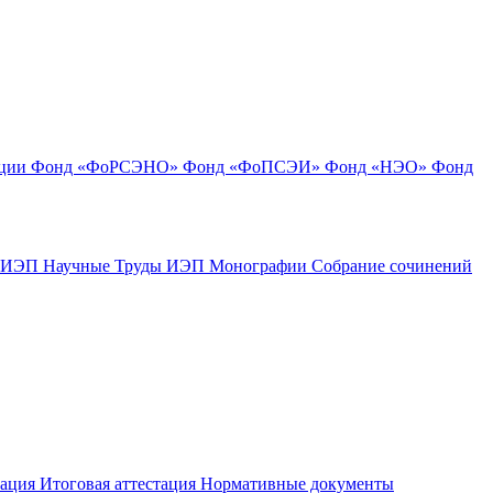
ации
Фонд «ФоРСЭНО»
Фонд «ФоПСЭИ»
Фонд «НЭО»
Фонд
к ИЭП
Научные Труды ИЭП
Монографии
Собрание сочинений
тация
Итоговая аттестация
Нормативные документы