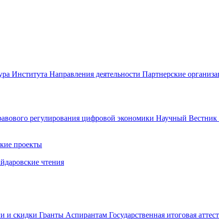
ура Института
Направления деятельности
Партнерские организ
авового регулирования цифровой экономики
Научный Вестни
кие проекты
айдаровские чтения
ги и скидки
Гранты
Аспирантам
Государственная итоговая аттес