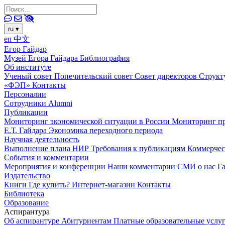
ru
▾
en
中文
Егор Гайдар
Музей Егора Гайдара
Библиография
Об институте
Ученый совет
Попечительский совет
Совет директоров
Структ
«ФЭП»
Контакты
Персоналии
Сотрудники
Alumni
Публикации
Мониторинг экономической ситуации в России
Мониторинг пр
Е.Т. Гайдара
Экономика переходного периода
Научная деятельность
Выполнение плана НИР
Требования к публикациям
Коммерчес
События и комментарии
Мероприятия и конференции
Наши комментарии
СМИ о нас
Г
Издательство
Книги
Где купить?
Интернет-магазин
Контакты
Библиотека
Образование
Аспирантура
Об аспирантуре
Абитуриентам
Платные образовательные услу