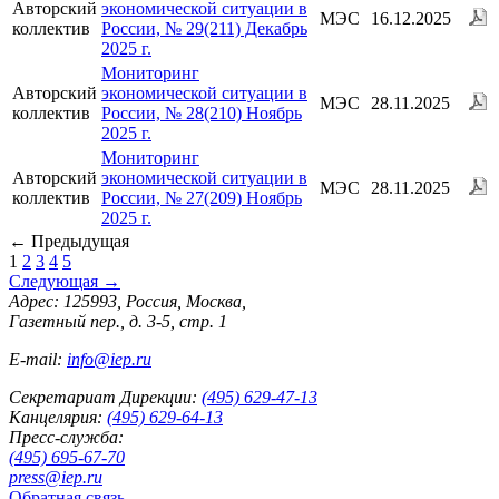
Авторский
экономической ситуации в
МЭС
16.12.2025
коллектив
России, № 29(211) Декабрь
2025 г.
Мониторинг
Авторский
экономической ситуации в
МЭС
28.11.2025
коллектив
России, № 28(210) Ноябрь
2025 г.
Мониторинг
Авторский
экономической ситуации в
МЭС
28.11.2025
коллектив
России, № 27(209) Ноябрь
2025 г.
←
Предыдущая
1
2
3
4
5
Следующая
→
Адрес: 125993, Россия, Москва,
Газетный пер., д. 3-5, стр. 1
E-mail:
info@iep.ru
Секретариат Дирекции:
(495) 629-47-13
Канцелярия:
(495) 629-64-13
Пресс-служба:
(495) 695-67-70
press@iep.ru
Обратная связь