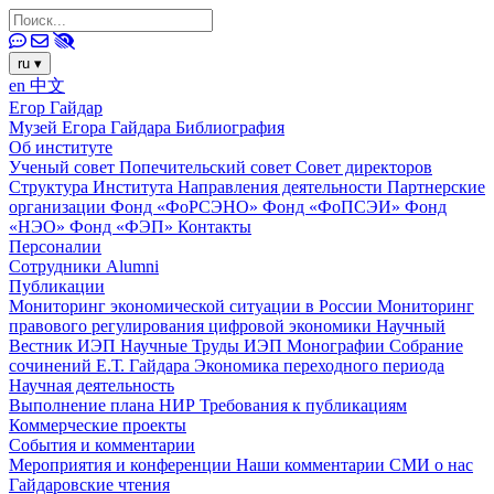
ru
▾
en
中文
Егор Гайдар
Музей Егора Гайдара
Библиография
Об институте
Ученый совет
Попечительский совет
Совет директоров
Структура Института
Направления деятельности
Партнерские
организации
Фонд «ФоРСЭНО»
Фонд «ФоПСЭИ»
Фонд
«НЭО»
Фонд «ФЭП»
Контакты
Персоналии
Сотрудники
Alumni
Публикации
Мониторинг экономической ситуации в России
Мониторинг
правового регулирования цифровой экономики
Научный
Вестник ИЭП
Научные Труды ИЭП
Монографии
Собрание
сочинений Е.Т. Гайдара
Экономика переходного периода
Научная деятельность
Выполнение плана НИР
Требования к публикациям
Коммерческие проекты
События и комментарии
Мероприятия и конференции
Наши комментарии
СМИ о нас
Гайдаровские чтения