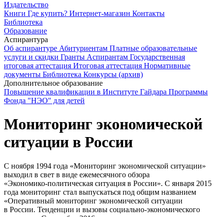
Издательство
Книги
Где купить?
Интернет-магазин
Контакты
Библиотека
Образование
Аспирантура
Об аспирантуре
Абитуриентам
Платные образовательные
услуги и скидки
Гранты
Аспирантам
Государственная
итоговая аттестация
Итоговая аттестация
Нормативные
документы
Библиотека
Конкурсы (архив)
Дополнительное образование
Повышение квалификации в Институте Гайдара
Программы
Фонда "НЭО" для детей
Мониторинг экономической
ситуации в России
С ноября 1994 года «Мониторинг экономической ситуации»
выходил в свет в виде ежемесячного обзора
«
Экономико-политическая
ситуация в России». C января 2015
года мониторинг стал выпускаться под общим названием
«Оперативный мониторинг экономической ситуации
в России. Тенденции и вызовы
социально-экономического