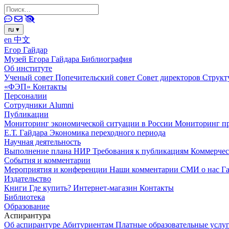
ru
▾
en
中文
Егор Гайдар
Музей Егора Гайдара
Библиография
Об институте
Ученый совет
Попечительский совет
Совет директоров
Структ
«ФЭП»
Контакты
Персоналии
Сотрудники
Alumni
Публикации
Мониторинг экономической ситуации в России
Мониторинг пр
Е.Т. Гайдара
Экономика переходного периода
Научная деятельность
Выполнение плана НИР
Требования к публикациям
Коммерчес
События и комментарии
Мероприятия и конференции
Наши комментарии
СМИ о нас
Г
Издательство
Книги
Где купить?
Интернет-магазин
Контакты
Библиотека
Образование
Аспирантура
Об аспирантуре
Абитуриентам
Платные образовательные услу