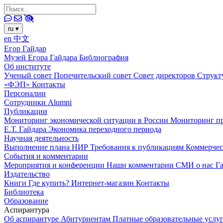
ru
▾
en
中文
Егор Гайдар
Музей Егора Гайдара
Библиография
Об институте
Ученый совет
Попечительский совет
Совет директоров
Структ
«ФЭП»
Контакты
Персоналии
Сотрудники
Alumni
Публикации
Мониторинг экономической ситуации в России
Мониторинг пр
Е.Т. Гайдара
Экономика переходного периода
Научная деятельность
Выполнение плана НИР
Требования к публикациям
Коммерчес
События и комментарии
Мероприятия и конференции
Наши комментарии
СМИ о нас
Г
Издательство
Книги
Где купить?
Интернет-магазин
Контакты
Библиотека
Образование
Аспирантура
Об аспирантуре
Абитуриентам
Платные образовательные услу