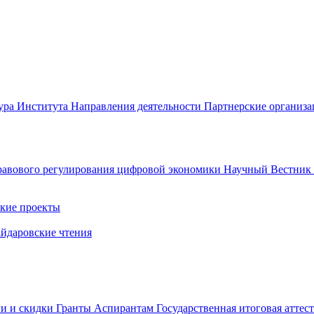
ура Института
Направления деятельности
Партнерские организ
авового регулирования цифровой экономики
Научный Вестни
кие проекты
айдаровские чтения
ги и скидки
Гранты
Аспирантам
Государственная итоговая аттес