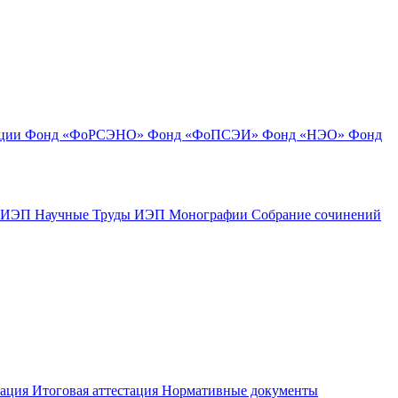
ации
Фонд «ФоРСЭНО»
Фонд «ФоПСЭИ»
Фонд «НЭО»
Фонд
к ИЭП
Научные Труды ИЭП
Монографии
Собрание сочинений
тация
Итоговая аттестация
Нормативные документы