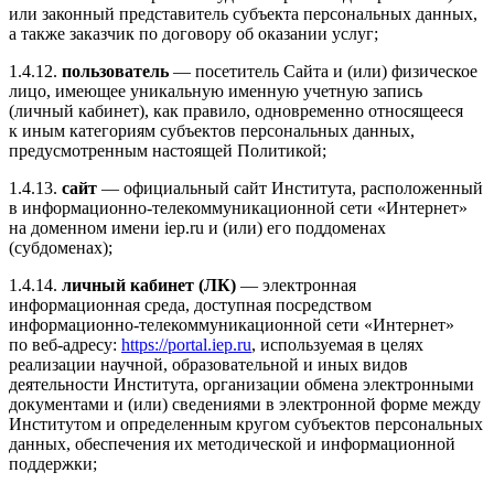
или законный представитель субъекта персональных данных,
а также заказчик по договору об оказании услуг;
1.4.12
.
пользователь
— посетитель Сайта и (или) физическое
лицо, имеющее уникальную именную учетную запись
(личный кабинет), как правило, одновременно относящееся
к иным категориям субъектов персональных данных,
предусмотренным настоящей Политикой;
1.4.13
.
сайт
— официальный сайт Института, расположенный
в
информационно-телекоммуникационной
сети «Интернет»
на доменном имени iep.ru и (или) его поддоменах
(субдоменах);
1.4.14
.
личный кабинет (ЛК)
— электронная
информационная среда, доступная посредством
информационно-телекоммуникационной
сети «Интернет»
по
веб-адресу
:
https://portal.iep.ru
, используемая в целях
реализации научной, образовательной и иных видов
деятельности Института, организации обмена электронными
документами и (или) сведениями в электронной форме между
Институтом и определенным кругом субъектов персональных
данных, обеспечения их методической и информационной
поддержки;