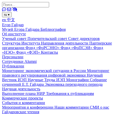
ru
▾
en
中文
Егор Гайдар
Музей Егора Гайдара
Библиография
Об институте
Ученый совет
Попечительский совет
Совет директоров
Структура Института
Направления деятельности
Партнерские
организации
Фонд «ФоРСЭНО»
Фонд «ФоПСЭИ»
Фонд
«НЭО»
Фонд «ФЭП»
Контакты
Персоналии
Сотрудники
Alumni
Публикации
Мониторинг экономической ситуации в России
Мониторинг
правового регулирования цифровой экономики
Научный
Вестник ИЭП
Научные Труды ИЭП
Монографии
Собрание
сочинений Е.Т. Гайдара
Экономика переходного периода
Научная деятельность
Выполнение плана НИР
Требования к публикациям
Коммерческие проекты
События и комментарии
Мероприятия и конференции
Наши комментарии
СМИ о нас
Гайдаровские чтения