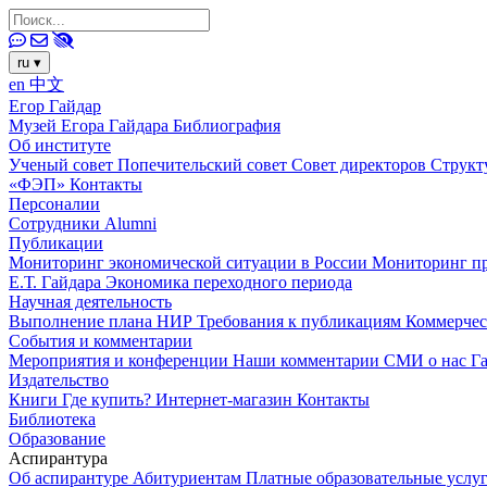
ru
▾
en
中文
Егор Гайдар
Музей Егора Гайдара
Библиография
Об институте
Ученый совет
Попечительский совет
Совет директоров
Структ
«ФЭП»
Контакты
Персоналии
Сотрудники
Alumni
Публикации
Мониторинг экономической ситуации в России
Мониторинг пр
Е.Т. Гайдара
Экономика переходного периода
Научная деятельность
Выполнение плана НИР
Требования к публикациям
Коммерчес
События и комментарии
Мероприятия и конференции
Наши комментарии
СМИ о нас
Г
Издательство
Книги
Где купить?
Интернет-магазин
Контакты
Библиотека
Образование
Аспирантура
Об аспирантуре
Абитуриентам
Платные образовательные услу