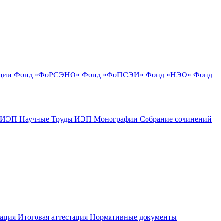
ации
Фонд «ФоРСЭНО»
Фонд «ФоПСЭИ»
Фонд «НЭО»
Фонд
к ИЭП
Научные Труды ИЭП
Монографии
Собрание сочинений
тация
Итоговая аттестация
Нормативные документы