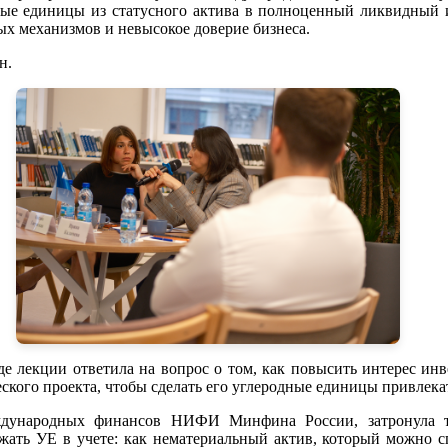
дные единицы из статусного актива в полноценный ликвидный
ых механизмов и невысокое доверие бизнеса.
н.
де лекции ответила на вопрос о том, как повысить интерес ин
кого проекта, чтобы сделать его углеродные единицы привлекат
дународных финансов НИФИ Минфина России, затронула тем
ажать УЕ в учете: как нематериальный актив, который можно с