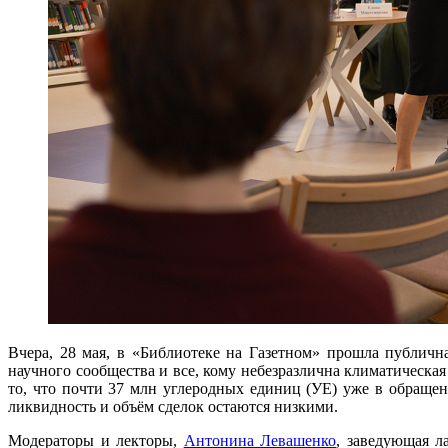
Вчера, 28 мая, в «Библиотеке на Газетном» прошла публичн
научного сообщества и все, кому небезразлична климатическая
то, что почти 37 млн углеродных единиц (УЕ) уже в обраще
ликвидность и объём сделок остаются низкими.
Модераторы и лекторы,
Антонина Левашенко
, заведующая л