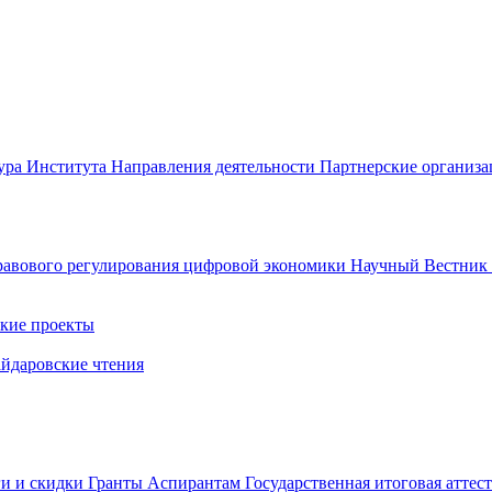
ура Института
Направления деятельности
Партнерские организ
авового регулирования цифровой экономики
Научный Вестни
кие проекты
айдаровские чтения
ги и скидки
Гранты
Аспирантам
Государственная итоговая аттес