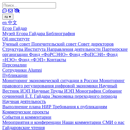
ru
▾
en
中文
Егор Гайдар
Музей Егора Гайдара
Библиография
Об институте
Ученый совет
Попечительский совет
Совет директоров
Структура Института
Направления деятельности
Партнерские
организации
Фонд «ФоРСЭНО»
Фонд «ФоПСЭИ»
Фонд
«НЭО»
Фонд «ФЭП»
Контакты
Персоналии
Сотрудники
Alumni
Публикации
Мониторинг экономической ситуации в России
Мониторинг
правового регулирования цифровой экономики
Научный
Вестник ИЭП
Научные Труды ИЭП
Монографии
Собрание
сочинений Е.Т. Гайдара
Экономика переходного периода
Научная деятельность
Выполнение плана НИР
Требования к публикациям
Коммерческие проекты
События и комментарии
Мероприятия и конференции
Наши комментарии
СМИ о нас
Гайдаровские чтения