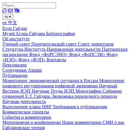
ru
▾
en
中文
Егор Гайдар
Музей Егора Гайдара
Библиография
Об институте
Ученый совет
Попечительский совет
Совет директоров
Структура Института
Направления деятельности
Партнерские
организации
Фонд «ФоРСЭНО»
Фонд «ФоПСЭИ»
Фонд
«НЭО»
Фонд «ФЭП»
Контакты
Персоналии
Сотрудники
Alumni
Публикации
Мониторинг экономической ситуации в России
Мониторинг
правового регулирования цифровой экономики
Научный
Вестник ИЭП
Научные Труды ИЭП
Монографии
Собрание
сочинений Е.Т. Гайдара
Экономика переходного периода
Научная деятельность
Выполнение плана НИР
Требования к публикациям
Коммерческие проекты
События и комментарии
Мероприятия и конференции
Наши комментарии
СМИ о нас
Гайдаровские чтения