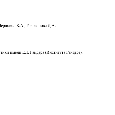
Черновол К.А., Голованова Д.А.
ики имени Е.Т. Гайдара (Института Гайдара).