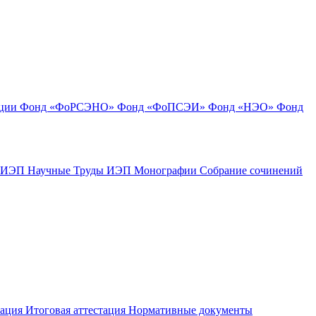
ации
Фонд «ФоРСЭНО»
Фонд «ФоПСЭИ»
Фонд «НЭО»
Фонд
к ИЭП
Научные Труды ИЭП
Монографии
Собрание сочинений
тация
Итоговая аттестация
Нормативные документы