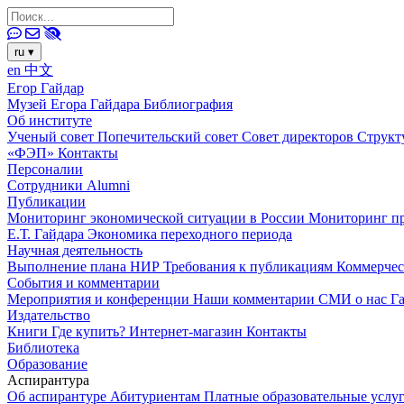
ru
▾
en
中文
Егор Гайдар
Музей Егора Гайдара
Библиография
Об институте
Ученый совет
Попечительский совет
Совет директоров
Структ
«ФЭП»
Контакты
Персоналии
Сотрудники
Alumni
Публикации
Мониторинг экономической ситуации в России
Мониторинг пр
Е.Т. Гайдара
Экономика переходного периода
Научная деятельность
Выполнение плана НИР
Требования к публикациям
Коммерчес
События и комментарии
Мероприятия и конференции
Наши комментарии
СМИ о нас
Г
Издательство
Книги
Где купить?
Интернет-магазин
Контакты
Библиотека
Образование
Аспирантура
Об аспирантуре
Абитуриентам
Платные образовательные услу