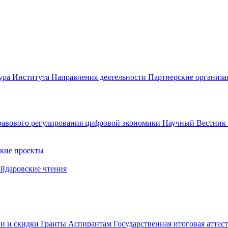
ура Института
Направления деятельности
Партнерские организ
авового регулирования цифровой экономики
Научный Вестни
кие проекты
айдаровские чтения
ги и скидки
Гранты
Аспирантам
Государственная итоговая аттес