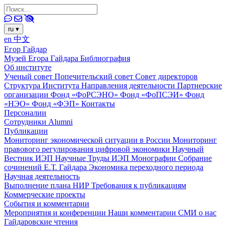
ru
▾
en
中文
Егор Гайдар
Музей Егора Гайдара
Библиография
Об институте
Ученый совет
Попечительский совет
Совет директоров
Структура Института
Направления деятельности
Партнерские
организации
Фонд «ФоРСЭНО»
Фонд «ФоПСЭИ»
Фонд
«НЭО»
Фонд «ФЭП»
Контакты
Персоналии
Сотрудники
Alumni
Публикации
Мониторинг экономической ситуации в России
Мониторинг
правового регулирования цифровой экономики
Научный
Вестник ИЭП
Научные Труды ИЭП
Монографии
Собрание
сочинений Е.Т. Гайдара
Экономика переходного периода
Научная деятельность
Выполнение плана НИР
Требования к публикациям
Коммерческие проекты
События и комментарии
Мероприятия и конференции
Наши комментарии
СМИ о нас
Гайдаровские чтения