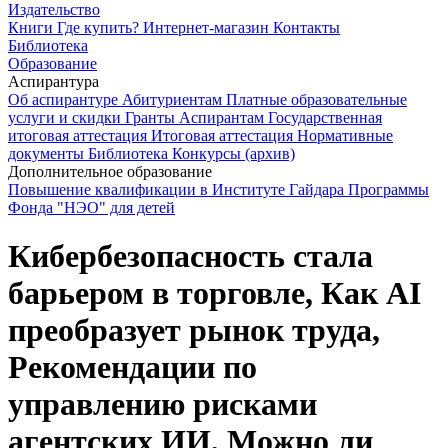
Издательство
Книги
Где купить?
Интернет-магазин
Контакты
Библиотека
Образование
Аспирантура
Об аспирантуре
Абитуриентам
Платные образовательные
услуги и скидки
Гранты
Аспирантам
Государственная
итоговая аттестация
Итоговая аттестация
Нормативные
документы
Библиотека
Конкурсы (архив)
Дополнительное образование
Повышение квалификации в Институте Гайдара
Программы
Фонда "НЭО" для детей
Кибербезопасность стала
барьером в торговле, Как AI
преобразует рынок труда,
Рекомендации по
управлению рисками
агентских ИИ, Можно ли