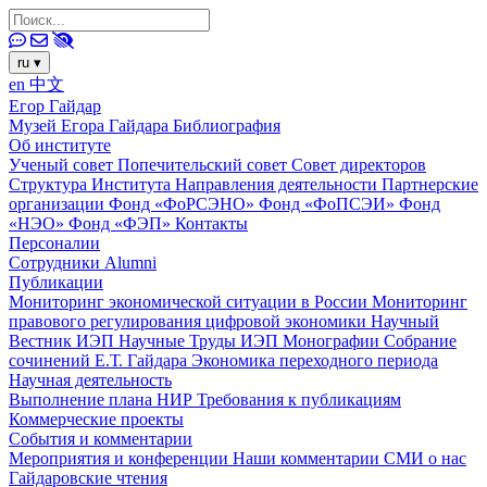
ru
▾
en
中文
Егор Гайдар
Музей Егора Гайдара
Библиография
Об институте
Ученый совет
Попечительский совет
Совет директоров
Структура Института
Направления деятельности
Партнерские
организации
Фонд «ФоРСЭНО»
Фонд «ФоПСЭИ»
Фонд
«НЭО»
Фонд «ФЭП»
Контакты
Персоналии
Сотрудники
Alumni
Публикации
Мониторинг экономической ситуации в России
Мониторинг
правового регулирования цифровой экономики
Научный
Вестник ИЭП
Научные Труды ИЭП
Монографии
Собрание
сочинений Е.Т. Гайдара
Экономика переходного периода
Научная деятельность
Выполнение плана НИР
Требования к публикациям
Коммерческие проекты
События и комментарии
Мероприятия и конференции
Наши комментарии
СМИ о нас
Гайдаровские чтения