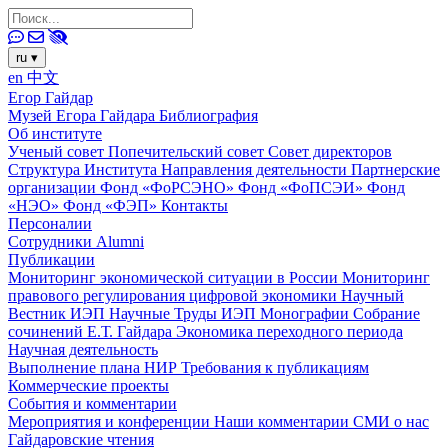
ru
▾
en
中文
Егор Гайдар
Музей Егора Гайдара
Библиография
Об институте
Ученый совет
Попечительский совет
Совет директоров
Структура Института
Направления деятельности
Партнерские
организации
Фонд «ФоРСЭНО»
Фонд «ФоПСЭИ»
Фонд
«НЭО»
Фонд «ФЭП»
Контакты
Персоналии
Сотрудники
Alumni
Публикации
Мониторинг экономической ситуации в России
Мониторинг
правового регулирования цифровой экономики
Научный
Вестник ИЭП
Научные Труды ИЭП
Монографии
Собрание
сочинений Е.Т. Гайдара
Экономика переходного периода
Научная деятельность
Выполнение плана НИР
Требования к публикациям
Коммерческие проекты
События и комментарии
Мероприятия и конференции
Наши комментарии
СМИ о нас
Гайдаровские чтения