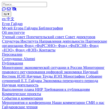
ru
▾
en
中文
Егор Гайдар
Музей Егора Гайдара
Библиография
Об институте
Ученый совет
Попечительский совет
Совет директоров
Структура Института
Направления деятельности
Партнерские
организации
Фонд «ФоРСЭНО»
Фонд «ФоПСЭИ»
Фонд
«НЭО»
Фонд «ФЭП»
Контакты
Персоналии
Сотрудники
Alumni
Публикации
Мониторинг экономической ситуации в России
Мониторинг
правового регулирования цифровой экономики
Научный
Вестник ИЭП
Научные Труды ИЭП
Монографии
Собрание
сочинений Е.Т. Гайдара
Экономика переходного периода
Научная деятельность
Выполнение плана НИР
Требования к публикациям
Коммерческие проекты
События и комментарии
Мероприятия и конференции
Наши комментарии
СМИ о нас
Гайдаровские чтения