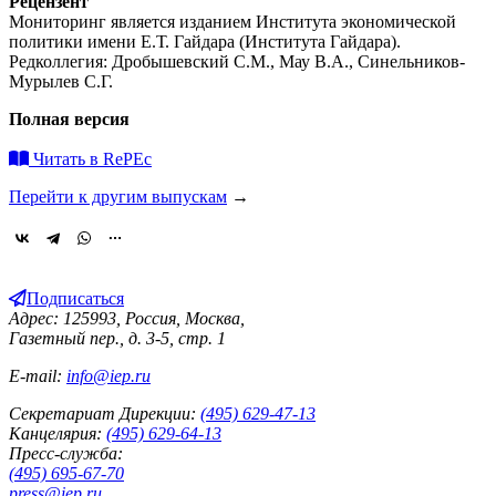
Рецензент
Мониторинг является изданием Института экономической
политики имени Е.Т. Гайдара (Института Гайдара).
Редколлегия: Дробышевский С.М., Мау В.А., Синельников-
Мурылев С.Г.
Полная версия
Читать в RePEc
Перейти к другим выпускам
→
Подписаться
Адрес: 125993, Россия, Москва,
Газетный пер., д. 3-5, стр. 1
E-mail:
info@iep.ru
Секретариат Дирекции:
(495) 629-47-13
Канцелярия:
(495) 629-64-13
Пресс-служба:
(495) 695-67-70
press@iep.ru