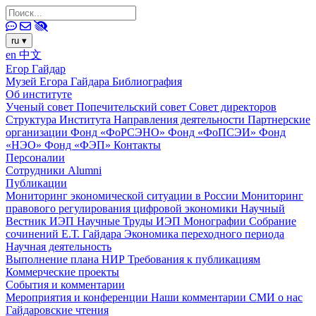
ru
▾
en
中文
Егор Гайдар
Музей Егора Гайдара
Библиография
Об институте
Ученый совет
Попечительский совет
Совет директоров
Структура Института
Направления деятельности
Партнерские
организации
Фонд «ФоРСЭНО»
Фонд «ФоПСЭИ»
Фонд
«НЭО»
Фонд «ФЭП»
Контакты
Персоналии
Сотрудники
Alumni
Публикации
Мониторинг экономической ситуации в России
Мониторинг
правового регулирования цифровой экономики
Научный
Вестник ИЭП
Научные Труды ИЭП
Монографии
Собрание
сочинений Е.Т. Гайдара
Экономика переходного периода
Научная деятельность
Выполнение плана НИР
Требования к публикациям
Коммерческие проекты
События и комментарии
Мероприятия и конференции
Наши комментарии
СМИ о нас
Гайдаровские чтения