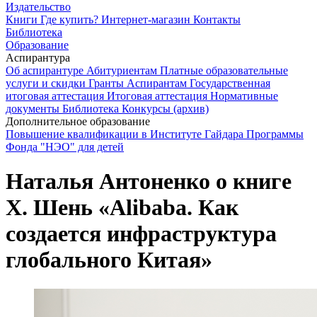
Издательство
Книги
Где купить?
Интернет-магазин
Контакты
Библиотека
Образование
Аспирантура
Об аспирантуре
Абитуриентам
Платные образовательные
услуги и скидки
Гранты
Аспирантам
Государственная
итоговая аттестация
Итоговая аттестация
Нормативные
документы
Библиотека
Конкурсы (архив)
Дополнительное образование
Повышение квалификации в Институте Гайдара
Программы
Фонда "НЭО" для детей
Наталья Антоненко о книге
Х. Шень «Alibaba. Как
создается инфраструктура
глобального Китая»