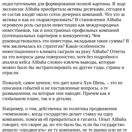
недостаточными для формирования полной картины. В ходе
экспансии Alibaba приобретала активы десятками, сегодня в
ее состав входят около сотни дочерних компаний. Что это за
активы и как их охарактеризовать? В становлении Alibaba
огромную роль сыграли инвестиции как международных
инвестбанков, так и иностранных профильных компаний
(потенциальных партнеров и конкурентов). Чем
руководствовались эти инвесторы, вкладывая такие суммы? В
чем заключалась их стратегия? Какие особенности
инвестиционного климата сыграли на руку Alibaba? Ответы
на эти вопросы даны поверхностно, хотя без подробного
анализа кейса Alibaba сложно извлечь выводы, которые
можно было бы экстраполировать на другие годы, страны и
отрасли.
Пожалуй, самое ценное, что дает книга Хун Шень, – это не
описания событий и не поставленные вопросы, а те
размышления, на которые они наводят. Причем как в
глобальном плане, так и в деталях.
Например, о том, действенна ли политика продвижения
«чемпионов», когда государство делает ставку на одну
компанию, помогая ей превратиться в гиганта. Опыт Alibaba
говорит, что скорее да, но что было бы, если бы государство
решило «продвигать» не ту компанию, не те рынки или не те