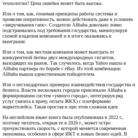
технологии? Цена ошибки может быть высока.
Или о том, как, понимая принципы работы системы и
проявляя оперативность, можно действовать даже в условиях
«закручивания гаек». Создатели Alibaba довольно ловко
подстраивались под требования государства, манипулируя
схемой владения компанией и в итоге оказываясь в
выигрыше.
Или о том, как местная компания может выиграть от
конкурентной битвы двух международных гигантов,
выходящих на рынок. Так случилось, когда Yahoo нашла в
Alibaba партнера по борьбе с eBay. Из этой комбинации
Alibaba вышла единственным победителем.
Или о нестандартных примерах взаимодействия государства и
бизнеса. Власти нескольких городов привлекали Alibaba к
формированию систем «умного города», интегрируя ряд
услуг (запись к врачу, оплата ЖКХ) с платформами
маркетплейса. Такая простая и при этом сложная идея.
На английском языке книга была опубликована в 2022 г.,
поэтому читатель, открыв ее в 2026 г., может остро
прочувствовать скорость, с которой меняется современная
экономика, особенно в сфере ИКТ и новых бизнес-идей. В