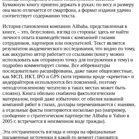
Бумажную книгу приятно держать в руках: по весу и размеру
она мало отличается от смартфона, а формат издания удачно
соответствует содержанию текста.
История становления компании Alibaba, представленная в
книге, – это, безусловно, взгляд со стороны: здесь не найти
личного опыта взаимодействия с компанией глазами
сотрудников, партнеров или покупателей. Текст является
результатом академического исследования, что видно по тому,
как аккуратно автор работает со ссылками (книгу можно
использовать как отправную точку для погружения в тему) и
подробно комментирует схемы. Все аббревиатуры
последовательно расшифрованы, даже такие общеизвестные,
как МСП, ИКТ, IPO и GPS (хотя термины вроде «креветок» и
андеррайтеров используются без пояснений, поэтому
неподготовленному читателю в таких местах может быть
сложно). Книга обильно снабжена фактологическим
материалом, порой даже избыточно: от обилия названий
компаний рябит в глазах, доллары перемешиваются с юанями,
а отдельные факты повторяются несколько раз (например,
сообщение о стратегическом партнерстве Alibaba и Yahoo в
2005 г. встречается в неизменном виде трижды).
Эта отстраненность взгляда и опора на официальные
письменные источники в какой-то момент становятся