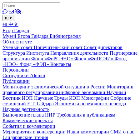
ru
▾
en
中文
Егор Гайдар
Музей Егора Гайдара
Библиография
Об институте
Ученый совет
Попечительский совет
Совет директоров
Структура Института
Направления деятельности
Партнерские
организации
Фонд «ФоРСЭНО»
Фонд «ФоПСЭИ»
Фонд
«НЭО»
Фонд «ФЭП»
Контакты
Персоналии
Сотрудники
Alumni
Публикации
Мониторинг экономической ситуации в России
Мониторинг
правового регулирования цифровой экономики
Научный
Вестник ИЭП
Научные Труды ИЭП
Монографии
Собрание
сочинений Е.Т. Гайдара
Экономика переходного периода
Научная деятельность
Выполнение плана НИР
Требования к публикациям
Коммерческие проекты
События и комментарии
Мероприятия и конференции
Наши комментарии
СМИ о нас
Гайдаровские чтения