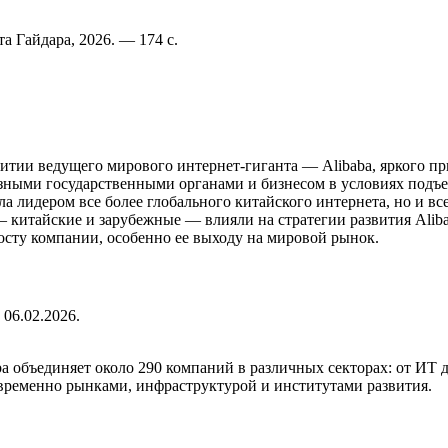
а Гайдара, 2026. — 174 с.
итии ведущего мирового интернет-гиганта — Alibaba, яркого п
зными государственными органами и бизнесом в условиях подъе
ала лидером все более глобального китайского интернета, но и в
 китайские и зарубежные — влияли на стратегии развития Aliba
ту компании, особенно ее выходу на мировой рынок.
, 06.02.2026.
a объединяет около 290 компаний в различных секторах: от ИТ 
ременно рынками, инфраструктурой и институтами развития.