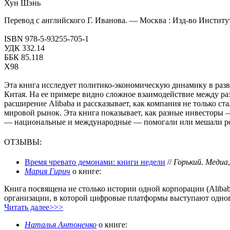
Хун Шэнь
Перевод с английского Г. Иванова. — Москва : Изд-во Институт
ISBN 978-5-93255-705-1
УДК 332.14
ББК 85.118
Х98
Эта книга исследует политико-экономическую динамику в разв
Китая. На ее примере видно сложное взаимодействие между ра
расширение Alibaba и рассказывает, как компания не только ст
мировой рынок. Эта книга показывает, как разные инвесторы —
— национальные и международные — помогали или мешали рос
ОТЗЫВЫ:
Время чревато демонами: книги недели
//
Горький. Медиа
Мария Гирич
о книге:
Книга посвящена не столько истории одной корпорации (Alibab
организации, в которой цифровые платформы выступают однов
Читать далее>>>
Наталья Антоненко
о книге: