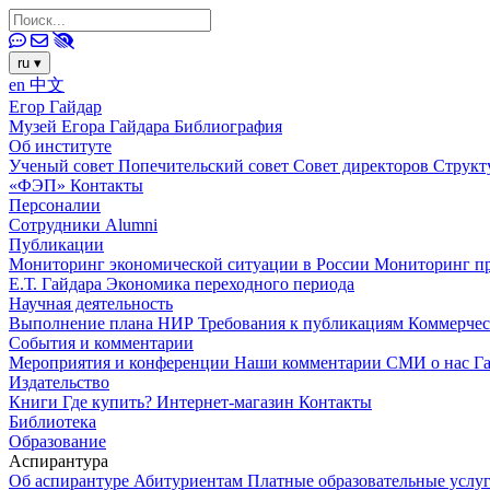
ru
▾
en
中文
Егор Гайдар
Музей Егора Гайдара
Библиография
Об институте
Ученый совет
Попечительский совет
Совет директоров
Структ
«ФЭП»
Контакты
Персоналии
Сотрудники
Alumni
Публикации
Мониторинг экономической ситуации в России
Мониторинг пр
Е.Т. Гайдара
Экономика переходного периода
Научная деятельность
Выполнение плана НИР
Требования к публикациям
Коммерчес
События и комментарии
Мероприятия и конференции
Наши комментарии
СМИ о нас
Г
Издательство
Книги
Где купить?
Интернет-магазин
Контакты
Библиотека
Образование
Аспирантура
Об аспирантуре
Абитуриентам
Платные образовательные услу