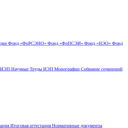
ации
Фонд «ФоРСЭНО»
Фонд «ФоПСЭИ»
Фонд «НЭО»
Фонд
к ИЭП
Научные Труды ИЭП
Монографии
Собрание сочинений
тация
Итоговая аттестация
Нормативные документы