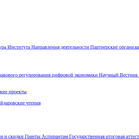
ура Института
Направления деятельности
Партнерские организ
авового регулирования цифровой экономики
Научный Вестни
кие проекты
айдаровские чтения
ги и скидки
Гранты
Аспирантам
Государственная итоговая аттес