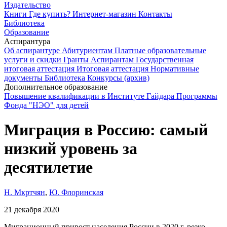
Издательство
Книги
Где купить?
Интернет-магазин
Контакты
Библиотека
Образование
Аспирантура
Об аспирантуре
Абитуриентам
Платные образовательные
услуги и скидки
Гранты
Аспирантам
Государственная
итоговая аттестация
Итоговая аттестация
Нормативные
документы
Библиотека
Конкурсы (архив)
Дополнительное образование
Повышение квалификации в Институте Гайдара
Программы
Фонда "НЭО" для детей
Миграция в Россию: самый
низкий уровень за
десятилетие
Н. Мкртчян
,
Ю. Флоринская
21 декабря 2020
Миграционный прирост населения России в 2020 г. резко