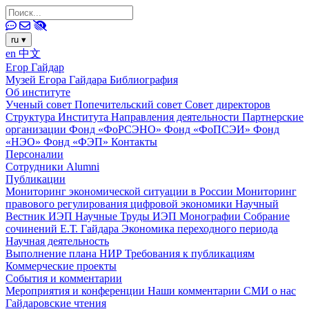
ru
▾
en
中文
Егор Гайдар
Музей Егора Гайдара
Библиография
Об институте
Ученый совет
Попечительский совет
Совет директоров
Структура Института
Направления деятельности
Партнерские
организации
Фонд «ФоРСЭНО»
Фонд «ФоПСЭИ»
Фонд
«НЭО»
Фонд «ФЭП»
Контакты
Персоналии
Сотрудники
Alumni
Публикации
Мониторинг экономической ситуации в России
Мониторинг
правового регулирования цифровой экономики
Научный
Вестник ИЭП
Научные Труды ИЭП
Монографии
Собрание
сочинений Е.Т. Гайдара
Экономика переходного периода
Научная деятельность
Выполнение плана НИР
Требования к публикациям
Коммерческие проекты
События и комментарии
Мероприятия и конференции
Наши комментарии
СМИ о нас
Гайдаровские чтения