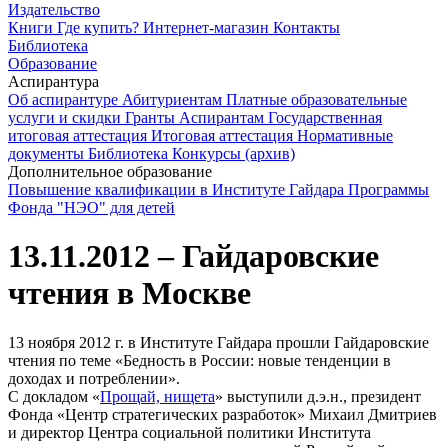
Издательство
Книги
Где купить?
Интернет-магазин
Контакты
Библиотека
Образование
Аспирантура
Об аспирантуре
Абитуриентам
Платные образовательные
услуги и скидки
Гранты
Аспирантам
Государственная
итоговая аттестация
Итоговая аттестация
Нормативные
документы
Библиотека
Конкурсы (архив)
Дополнительное образование
Повышение квалификации в Институте Гайдара
Программы
Фонда "НЭО" для детей
13.11.2012 – Гайдаровские
чтения в Москве
13 ноября 2012 г. в Институте Гайдара прошли Гайдаровские
чтения по теме «Бедность в России: новые тенденции в
доходах и потреблении».
С докладом «
Прощай, нищета
» выступили д.э.н., президент
Фонда «Центр стратегических разработок» Михаил Дмитриев
и директор Центра социальной политики Института