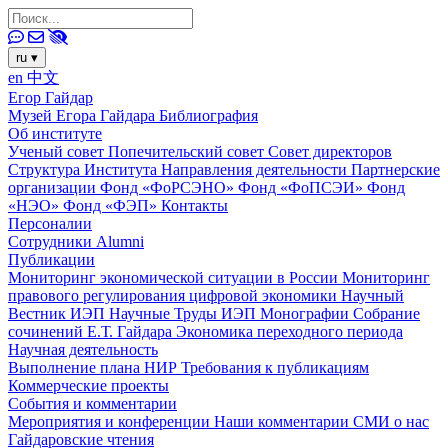
ru
▾
en
中文
Егор Гайдар
Музей Егора Гайдара
Библиография
Об институте
Ученый совет
Попечительский совет
Совет директоров
Структура Института
Направления деятельности
Партнерские
организации
Фонд «ФоРСЭНО»
Фонд «ФоПСЭИ»
Фонд
«НЭО»
Фонд «ФЭП»
Контакты
Персоналии
Сотрудники
Alumni
Публикации
Мониторинг экономической ситуации в России
Мониторинг
правового регулирования цифровой экономики
Научный
Вестник ИЭП
Научные Труды ИЭП
Монографии
Собрание
сочинений Е.Т. Гайдара
Экономика переходного периода
Научная деятельность
Выполнение плана НИР
Требования к публикациям
Коммерческие проекты
События и комментарии
Мероприятия и конференции
Наши комментарии
СМИ о нас
Гайдаровские чтения