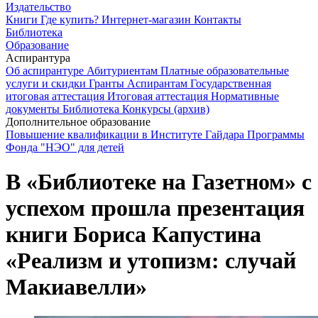
Издательство
Книги
Где купить?
Интернет-магазин
Контакты
Библиотека
Образование
Аспирантура
Об аспирантуре
Абитуриентам
Платные образовательные
услуги и скидки
Гранты
Аспирантам
Государственная
итоговая аттестация
Итоговая аттестация
Нормативные
документы
Библиотека
Конкурсы (архив)
Дополнительное образование
Повышение квалификации в Институте Гайдара
Программы
Фонда "НЭО" для детей
В «Библиотеке на Газетном» с
успехом прошла презентация
книги Бориса Капустина
«Реализм и утопизм: случай
Макиавелли»