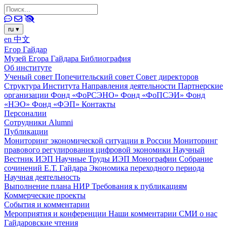
ru
▾
en
中文
Егор Гайдар
Музей Егора Гайдара
Библиография
Об институте
Ученый совет
Попечительский совет
Совет директоров
Структура Института
Направления деятельности
Партнерские
организации
Фонд «ФоРСЭНО»
Фонд «ФоПСЭИ»
Фонд
«НЭО»
Фонд «ФЭП»
Контакты
Персоналии
Сотрудники
Alumni
Публикации
Мониторинг экономической ситуации в России
Мониторинг
правового регулирования цифровой экономики
Научный
Вестник ИЭП
Научные Труды ИЭП
Монографии
Собрание
сочинений Е.Т. Гайдара
Экономика переходного периода
Научная деятельность
Выполнение плана НИР
Требования к публикациям
Коммерческие проекты
События и комментарии
Мероприятия и конференции
Наши комментарии
СМИ о нас
Гайдаровские чтения