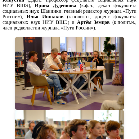
НИУ ВШЭ),
Ирина Дуденкова
(к.ф.н., декан факультета
социальных наук Шанинки, главный редактор журнала «Пути
России»),
Илья Иншаков
(к.полит.н., доцент факультета
социальных наук НИУ ВШЭ) и
Артём Земцов
(к.полит.н.,
член редколлегии журнала «Пути России»).