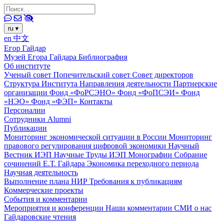
ru
▾
en
中文
Егор Гайдар
Музей Егора Гайдара
Библиография
Об институте
Ученый совет
Попечительский совет
Совет директоров
Структура Института
Направления деятельности
Партнерские
организации
Фонд «ФоРСЭНО»
Фонд «ФоПСЭИ»
Фонд
«НЭО»
Фонд «ФЭП»
Контакты
Персоналии
Сотрудники
Alumni
Публикации
Мониторинг экономической ситуации в России
Мониторинг
правового регулирования цифровой экономики
Научный
Вестник ИЭП
Научные Труды ИЭП
Монографии
Собрание
сочинений Е.Т. Гайдара
Экономика переходного периода
Научная деятельность
Выполнение плана НИР
Требования к публикациям
Коммерческие проекты
События и комментарии
Мероприятия и конференции
Наши комментарии
СМИ о нас
Гайдаровские чтения