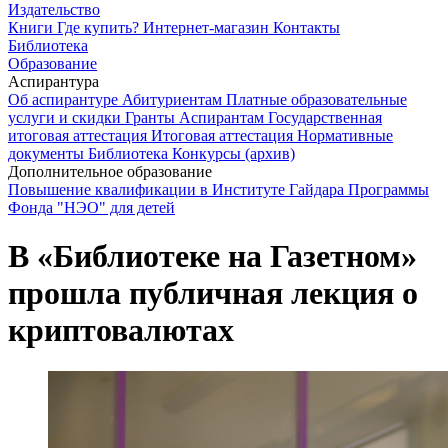
Издательство
Книги
Где купить?
Интернет-магазин
Контакты
Библиотека
Образование
Аспирантура
Об аспирантуре
Абитуриентам
Платные образовательные
услуги и скидки
Гранты
Аспирантам
Государственная
итоговая аттестация
Итоговая аттестация
Нормативные
документы
Библиотека
Конкурсы (архив)
Дополнительное образование
Повышение квалификации в Институте Гайдара
Программы
Фонда "НЭО" для детей
В «Библиотеке на Газетном»
прошла публичная лекция о
криптовалютах