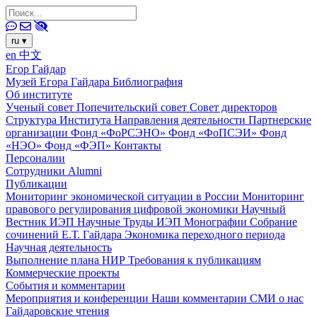
ru
▾
en
中文
Егор Гайдар
Музей Егора Гайдара
Библиография
Об институте
Ученый совет
Попечительский совет
Совет директоров
Структура Института
Направления деятельности
Партнерские
организации
Фонд «ФоРСЭНО»
Фонд «ФоПСЭИ»
Фонд
«НЭО»
Фонд «ФЭП»
Контакты
Персоналии
Сотрудники
Alumni
Публикации
Мониторинг экономической ситуации в России
Мониторинг
правового регулирования цифровой экономики
Научный
Вестник ИЭП
Научные Труды ИЭП
Монографии
Собрание
сочинений Е.Т. Гайдара
Экономика переходного периода
Научная деятельность
Выполнение плана НИР
Требования к публикациям
Коммерческие проекты
События и комментарии
Мероприятия и конференции
Наши комментарии
СМИ о нас
Гайдаровские чтения