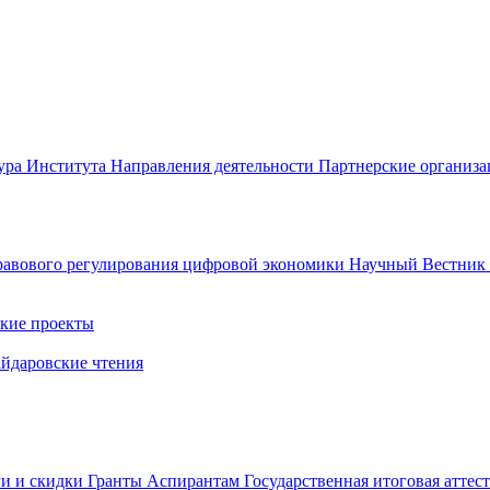
ура Института
Направления деятельности
Партнерские организ
авового регулирования цифровой экономики
Научный Вестни
кие проекты
айдаровские чтения
ги и скидки
Гранты
Аспирантам
Государственная итоговая аттес