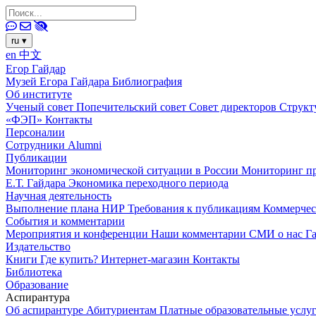
ru
▾
en
中文
Егор Гайдар
Музей Егора Гайдара
Библиография
Об институте
Ученый совет
Попечительский совет
Совет директоров
Структ
«ФЭП»
Контакты
Персоналии
Сотрудники
Alumni
Публикации
Мониторинг экономической ситуации в России
Мониторинг пр
Е.Т. Гайдара
Экономика переходного периода
Научная деятельность
Выполнение плана НИР
Требования к публикациям
Коммерчес
События и комментарии
Мероприятия и конференции
Наши комментарии
СМИ о нас
Г
Издательство
Книги
Где купить?
Интернет-магазин
Контакты
Библиотека
Образование
Аспирантура
Об аспирантуре
Абитуриентам
Платные образовательные услу