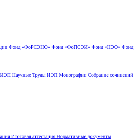
ации
Фонд «ФоРСЭНО»
Фонд «ФоПСЭИ»
Фонд «НЭО»
Фонд
к ИЭП
Научные Труды ИЭП
Монографии
Собрание сочинений
тация
Итоговая аттестация
Нормативные документы