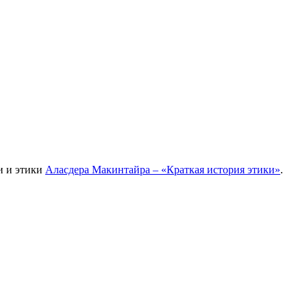
и и этики
Аласдера Макинтайра – «Краткая история этики»
.