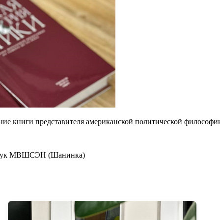
ение книги представителя американской политической философи
х наук МВШСЭН (Шанинка)