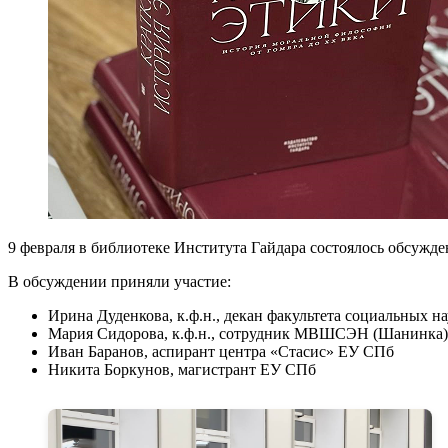
9 февраля в библиотеке Института Гайдара состоялось обсужд
В обсуждении приняли участие:
Ирина Дуденкова, к.ф.н., декан факультета социальны
Мария Сидорова, к.ф.н., сотрудник МВШСЭН (Шанинка)
Иван Баранов, аспирант центра «Стасис» ЕУ СПб
Никита Боркунов, магистрант ЕУ СПб