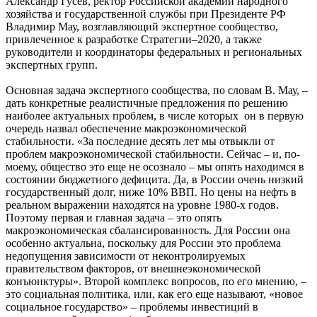
Александр Гусев, ректор Российской академии народного
хозяйства и государственной службы при Президенте РФ
Владимир Мау, возглавляющий экспертное сообщество,
привлеченное к разработке Стратегии–2020, а также
руководители и координаторы федеральных и региональных
экспертных групп.
Основная задача экспертного сообщества, по словам В. Мау, –
дать конкретные реалистичные предложения по решению
наиболее актуальных проблем, в числе которых он в первую
очередь назвал обеспечение макроэкономической
стабильности. «За последние десять лет мы отвыкли от
проблем макроэкономической стабильности. Сейчас – и, по-
моему, общество это еще не осознало – мы опять находимся в
состоянии бюджетного дефицита. Да, в России очень низкий
государственный долг, ниже 10% ВВП. Но цены на нефть в
реальном выражении находятся на уровне 1980-х годов.
Поэтому первая и главная задача – это опять
макроэкономическая сбалансированность. Для России она
особенно актуальна, поскольку для России это проблема
недопущения зависимости от неконтролируемых
правительством факторов, от внешнеэкономической
конъюнктуры». Второй комплекс вопросов, по его мнению, –
это социальная политика, или, как его еще называют, «новое
социальное государство» – проблемы инвестиций в