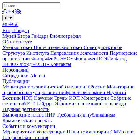
ru
▾
en
中文
Егор Гайдар
Музей Егора Гайдара
Библиография
Об институте
Ученый совет
Попечительский совет
Совет директоров
Структура Института
Направления деятельности
Партнерские
организации
Фонд «ФоРСЭНО»
Фонд «ФоПСЭИ»
Фонд
«НЭО»
Фонд «ФЭП»
Контакты
Персоналии
Сотрудники
Alumni
Публикации
Мониторинг экономической ситуации в России
Мониторинг
правового регулирования цифровой экономики
Научный
Вестник ИЭП
Научные Труды ИЭП
Монографии
Собрание
сочинений Е.Т. Гайдара
Экономика переходного периода
Научная деятельность
Выполнение плана НИР
Требования к публикациям
Коммерческие проекты
События и комментарии
Мероприятия и конференции
Наши комментарии
СМИ о нас
Гайдаровские чтения