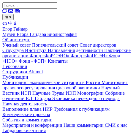
ru
▾
en
中文
Егор Гайдар
Музей Егора Гайдара
Библиография
Об институте
Ученый совет
Попечительский совет
Совет директоров
Структура Института
Направления деятельности
Партнерские
организации
Фонд «ФоРСЭНО»
Фонд «ФоПСЭИ»
Фонд
«НЭО»
Фонд «ФЭП»
Контакты
Персоналии
Сотрудники
Alumni
Публикации
Мониторинг экономической ситуации в России
Мониторинг
правового регулирования цифровой экономики
Научный
Вестник ИЭП
Научные Труды ИЭП
Монографии
Собрание
сочинений Е.Т. Гайдара
Экономика переходного периода
Научная деятельность
Выполнение плана НИР
Требования к публикациям
Коммерческие проекты
События и комментарии
Мероприятия и конференции
Наши комментарии
СМИ о нас
Гайдаровские чтения