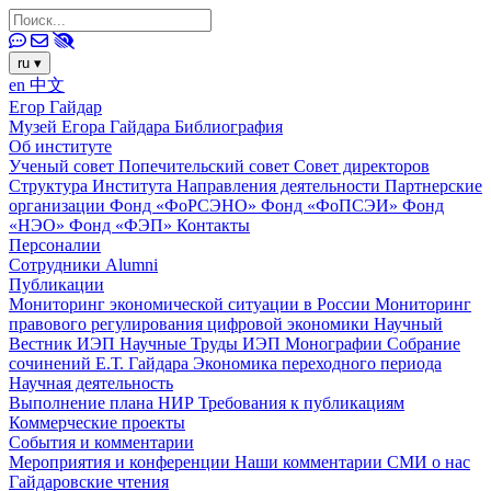
ru
▾
en
中文
Егор Гайдар
Музей Егора Гайдара
Библиография
Об институте
Ученый совет
Попечительский совет
Совет директоров
Структура Института
Направления деятельности
Партнерские
организации
Фонд «ФоРСЭНО»
Фонд «ФоПСЭИ»
Фонд
«НЭО»
Фонд «ФЭП»
Контакты
Персоналии
Сотрудники
Alumni
Публикации
Мониторинг экономической ситуации в России
Мониторинг
правового регулирования цифровой экономики
Научный
Вестник ИЭП
Научные Труды ИЭП
Монографии
Собрание
сочинений Е.Т. Гайдара
Экономика переходного периода
Научная деятельность
Выполнение плана НИР
Требования к публикациям
Коммерческие проекты
События и комментарии
Мероприятия и конференции
Наши комментарии
СМИ о нас
Гайдаровские чтения