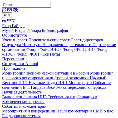
ru
▾
en
中文
Егор Гайдар
Музей Егора Гайдара
Библиография
Об институте
Ученый совет
Попечительский совет
Совет директоров
Структура Института
Направления деятельности
Партнерские
организации
Фонд «ФоРСЭНО»
Фонд «ФоПСЭИ»
Фонд
«НЭО»
Фонд «ФЭП»
Контакты
Персоналии
Сотрудники
Alumni
Публикации
Мониторинг экономической ситуации в России
Мониторинг
правового регулирования цифровой экономики
Научный
Вестник ИЭП
Научные Труды ИЭП
Монографии
Собрание
сочинений Е.Т. Гайдара
Экономика переходного периода
Научная деятельность
Выполнение плана НИР
Требования к публикациям
Коммерческие проекты
События и комментарии
Мероприятия и конференции
Наши комментарии
СМИ о нас
Гайдаровские чтения