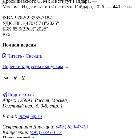
Дробышевского С. М]; Институт Гайдара. —
Москва : Издательство Института Гайдара, 2026. — 440 с.: ил.
ISBN 978-5-93255-718-1
УДК 338.1(470+571)"2025"
ББК 65.9(2Рос)"2025"
Р76
Полная версия
Читать / Скачать
Перейти к другим выпускам
→
Подписаться
Адрес: 125993, Россия, Москва,
Газетный пер., д. 3-5, стр. 1
E-mail:
info@iep.ru
Секретариат Дирекции:
(495) 629-47-13
Канцелярия:
(495) 629-64-13
Пресс-служба: