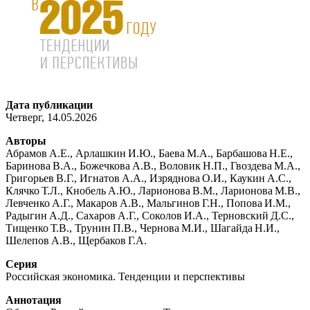
Дата публикации
Четверг, 14.05.2026
Авторы
Абрамов А.Е., Арлашкин И.Ю., Баева М.А., Барбашова Н.Е.,
Баринова В.А., Божечкова А.В., Воловик Н.П., Гвоздева М.А.,
Григорьев В.Г., Игнатов А.А., Изряднова О.И., Каукин А.С.,
Клячко Т.Л., Кнобель А.Ю., Ларионова В.М., Ларионова М.В.,
Левченко А.Г., Макаров А.В., Мальгинов Г.Н., Попова И.М.,
Радыгин А.Д., Сахаров А.Г., Соколов И.А., Терновский Д.С.,
Тищенко Т.В., Трунин П.В., Чернова М.И., Шагайда Н.И.,
Шелепов А.В., Щербаков Г.А.
Серия
Российская экономика. Тенденции и перспективы
Аннотация