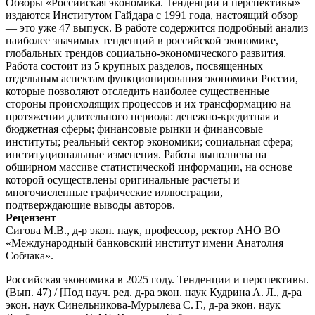
Обзоры «Российская экономика. Тенденции и перспективы»
издаются Институтом Гайдара с 1991 года, настоящий обзор
— это уже 47 выпуск. В работе содержится подробный анализ
наиболее значимых тенденций в российской экономике,
глобальных трендов социально-экономического развития.
Работа состоит из 5 крупных разделов, посвященных
отдельным аспектам функционирования экономики России,
которые позволяют отследить наиболее существенные
стороны происходящих процессов и их трансформацию на
протяжении длительного периода: денежно-кредитная и
бюджетная сферы; финансовые рынки и финансовые
институты; реальный сектор экономики; социальная сфера;
институциональные изменения. Работа выполнена на
обширном массиве статистической информации, на основе
которой осуществлены оригинальные расчеты и
многочисленные графические иллюстрации,
подтверждающие выводы авторов.
Рецензент
Сигова М.В., д-р экон. наук, профессор, ректор АНО ВО
«Международный банковский институт имени Анатолия
Собчака».
Российская экономика в 2025 году. Тенденции и перспективы.
(Вып. 47) / [Под науч. ред. д-ра экон. наук Кудрина А. Л., д-ра
экон. наук Синельникова-Мурылева С. Г., д-ра экон. наук