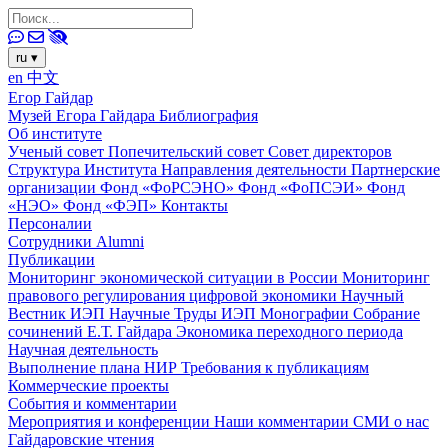
ru
▾
en
中文
Егор Гайдар
Музей Егора Гайдара
Библиография
Об институте
Ученый совет
Попечительский совет
Совет директоров
Структура Института
Направления деятельности
Партнерские
организации
Фонд «ФоРСЭНО»
Фонд «ФоПСЭИ»
Фонд
«НЭО»
Фонд «ФЭП»
Контакты
Персоналии
Сотрудники
Alumni
Публикации
Мониторинг экономической ситуации в России
Мониторинг
правового регулирования цифровой экономики
Научный
Вестник ИЭП
Научные Труды ИЭП
Монографии
Собрание
сочинений Е.Т. Гайдара
Экономика переходного периода
Научная деятельность
Выполнение плана НИР
Требования к публикациям
Коммерческие проекты
События и комментарии
Мероприятия и конференции
Наши комментарии
СМИ о нас
Гайдаровские чтения