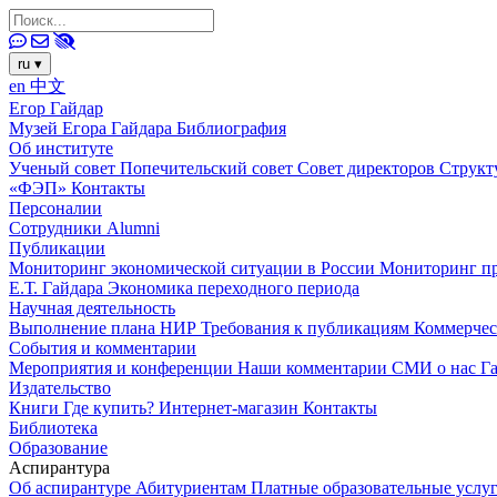
ru
▾
en
中文
Егор Гайдар
Музей Егора Гайдара
Библиография
Об институте
Ученый совет
Попечительский совет
Совет директоров
Структ
«ФЭП»
Контакты
Персоналии
Сотрудники
Alumni
Публикации
Мониторинг экономической ситуации в России
Мониторинг пр
Е.Т. Гайдара
Экономика переходного периода
Научная деятельность
Выполнение плана НИР
Требования к публикациям
Коммерчес
События и комментарии
Мероприятия и конференции
Наши комментарии
СМИ о нас
Г
Издательство
Книги
Где купить?
Интернет-магазин
Контакты
Библиотека
Образование
Аспирантура
Об аспирантуре
Абитуриентам
Платные образовательные услу