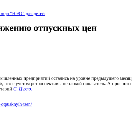
нда "НЭО" для детей
ижению отпускных цен
шленных предприятий остались на уровне предыдущего месяца,
 что с учетом ретроспективы неплохой показатель. А прогнозы 
нтарий
С. Цухло.
-otpusknyih-tsen/