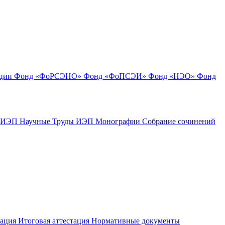
ации
Фонд «ФоРСЭНО»
Фонд «ФоПСЭИ»
Фонд «НЭО»
Фонд
к ИЭП
Научные Труды ИЭП
Монографии
Собрание сочинений
тация
Итоговая аттестация
Нормативные документы