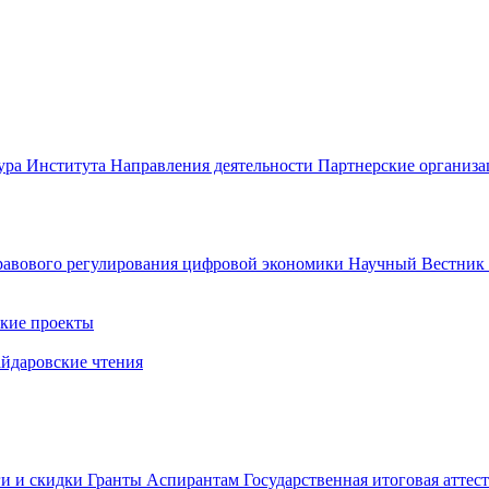
ура Института
Направления деятельности
Партнерские организ
авового регулирования цифровой экономики
Научный Вестни
кие проекты
айдаровские чтения
ги и скидки
Гранты
Аспирантам
Государственная итоговая аттес