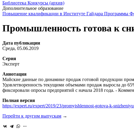
Библиотека
Конкурсы (архив)
Дополнительное образование
Повышение квалификации в Институте Гайдара
Программы Фо
Промышленность готова к сн
Дата публикации
Среда, 05.06.2019
Серия
Эксперт
Аннотация
Майские данные по динамике продаж готовой продукции промы
Удовлетворенность текущими объемами продаж выросла до 65%,
фиксировали опросы предприятий с начала 2018 года. - Комме
Полная версия
https://expert.ru/expert/2019/23/promyishlennost-gotova-k-snizheniyu
Перейти к другим выпускам
→