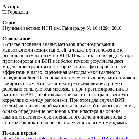
Авторы
Т. Горшкова
Серия
Научный вестник ИЭП им. Гайдара.ру № 10 (129), 2018
Содержание
В статье проведен анализ методов прогнозирования
макроэкономических панелей, а также их приложение к
региональным данным по ВРП. Показано, что в среднем при
прогнозировании ВРП наиболее точные результаты дает
модель пространственной корреляции с фиксированными
эффектами в лагах, оцененная методом максимального
правдоподобия. На основании полученных результатов можно
говорить о том, что российские регионы демонстрируют
довольно сильную взаимосвязь, и при прогнозировании, в
частности ВРП, необходимо учитывать пространственную
корреляцию между регионами. При этом для случая ВРП
спецификация весовой матрицы не имеет большого значения,
однако определение регионов в три кластера на основе
административно-территориального деления значительно
снижает ошибки прогнозов, полученных всеми методами.
Полная версия
https://www.iep.ru/files/Nauchniy_vestnik.ru/10-2018/37-47.pdf