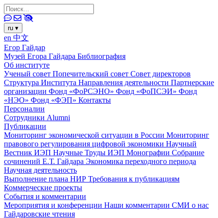
ru
▾
en
中文
Егор Гайдар
Музей Егора Гайдара
Библиография
Об институте
Ученый совет
Попечительский совет
Совет директоров
Структура Института
Направления деятельности
Партнерские
организации
Фонд «ФоРСЭНО»
Фонд «ФоПСЭИ»
Фонд
«НЭО»
Фонд «ФЭП»
Контакты
Персоналии
Сотрудники
Alumni
Публикации
Мониторинг экономической ситуации в России
Мониторинг
правового регулирования цифровой экономики
Научный
Вестник ИЭП
Научные Труды ИЭП
Монографии
Собрание
сочинений Е.Т. Гайдара
Экономика переходного периода
Научная деятельность
Выполнение плана НИР
Требования к публикациям
Коммерческие проекты
События и комментарии
Мероприятия и конференции
Наши комментарии
СМИ о нас
Гайдаровские чтения