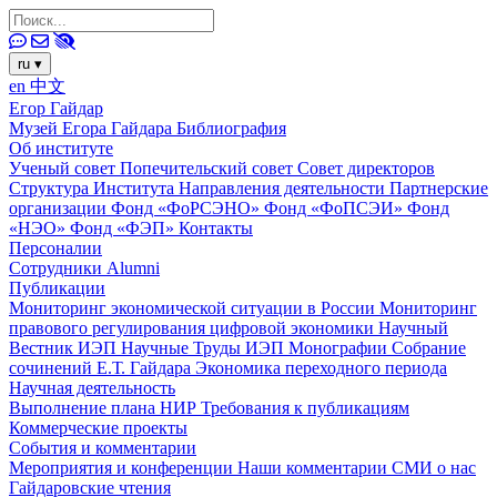
ru
▾
en
中文
Егор Гайдар
Музей Егора Гайдара
Библиография
Об институте
Ученый совет
Попечительский совет
Совет директоров
Структура Института
Направления деятельности
Партнерские
организации
Фонд «ФоРСЭНО»
Фонд «ФоПСЭИ»
Фонд
«НЭО»
Фонд «ФЭП»
Контакты
Персоналии
Сотрудники
Alumni
Публикации
Мониторинг экономической ситуации в России
Мониторинг
правового регулирования цифровой экономики
Научный
Вестник ИЭП
Научные Труды ИЭП
Монографии
Собрание
сочинений Е.Т. Гайдара
Экономика переходного периода
Научная деятельность
Выполнение плана НИР
Требования к публикациям
Коммерческие проекты
События и комментарии
Мероприятия и конференции
Наши комментарии
СМИ о нас
Гайдаровские чтения